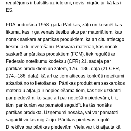
regulējums ir balstīts uz ietekmi, nevis migrāciju, kā tas ir
ES.
FDA nodrošina 1958. gada Pārtikas, zāļu un kosmētikas
likuma, kas ir galvenais tiesību akts par materiāliem, kas
nonāk saskarē ar pārtikas produktiem, kā arī citu attiecīgo
tiesību aktu ievērošanu. Pārsvarā materiāli, kas nonāk
saskarē ar pārtikas produktiem (FCM), tiek regulēti ar
Federālo noteikumu kodeksu (CFR) 21. sadaļā par
pārtikas produktiem un zālēm, 176.–186. daļā (21 CFR,
174.–186. daļa), kā arī uz tiem attiecas konkrēti noteikumi
atkarībā no to lietošanas. Pārtikas produktiem saskarošos
materiālu atļauja ir nepieciešama tiem, kas tiek uzskatīti
par piedevām, ko sauc arī par netiešām piedevām, t. i.,
tām, par kurām var pamatoti sagaidīt, ka tās nonāks
pārtikas produktā. Uzņēmumi nosaka, vai var pamatoti
sagaidīt vielas migrāciju. Pārtikas piedevas regulē
Direktīva par pārtikas piedevām. Viela var tikt atļauta kā