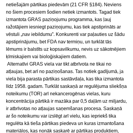
netiešajām pārtikas piedevām (21 CFR §184). Neviens
no šiem procesiem šodien netiek izmantots. Tagad tiek
izmantota GRAS paziņojumu programma, kas ļauj
ražotājiem iesniegt paziņojumu, kas tiek apstiprināts ar
vēstuli „nav iebildumu”. Konkurenti var paļauties uz šādu
apstiprinājumu, bet FDA nav termiņu, un turklāt tās
lēmums ir balstīts uz kopsavilkumu, nevis uz sākotnējiem
ķīmiskajiem vai bioloģiskajiem datiem.
Alternatīvi GRAS viela var tikt atbrīvota ne tikai no
atļaujas, bet arī no paziņošanas. Tas notiek gadījumā, ja
viela bija parasta pārtikas sastāvdaļa, kas tika izmantota
līdz 1958. gadam. Turklāt saskaņā ar regulējuma sliekšņa
noteikumu (TOR) arī nekancerogēnas vielas, kuru
koncentrācija pārtikā ir mazāka par 0,5 daļām uz miljardu,
ir atbrīvotas no atļaujas saņemšanas procesa. Saskaņā
ar šo noteikumu var izslēgt arī vielu, kas iepriekš tika
regulēta kā tieša pārtikas piedeva un kuras izmantošana
materiālos, kas nonāk saskarē ar pārtikas produktiem,