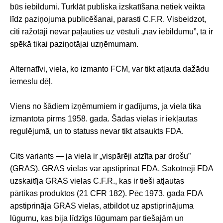
būs iebildumi. Turklāt publiska izskatīšana netiek veikta
līdz paziņojuma publicēšanai, parasti C.F.R. Visbeidzot,
citi ražotāji nevar paļauties uz vēstuli „nav iebildumu”, tā ir
spēkā tikai paziņotājai uzņēmumam.
Alternatīvi, viela, ko izmanto FCM, var tikt atļauta dažādu
iemeslu dēļ.
Viens no šādiem izņēmumiem ir gadījums, ja viela tika
izmantota pirms 1958. gada. Šādas vielas ir iekļautas
regulējumā, un to statuss nevar tikt atsaukts FDA.
Cits variants — ja viela ir „vispārēji atzīta par drošu”
(GRAS). GRAS vielas var apstiprināt FDA. Sākotnēji FDA
uzskaitīja GRAS vielas C.F.R., kas ir tieši atļautas
pārtikas produktos (21 CFR 182). Pēc 1973. gada FDA
apstiprināja GRAS vielas, atbildot uz apstiprinājuma
lūgumu, kas bija līdzīgs lūgumam par tiešajām un