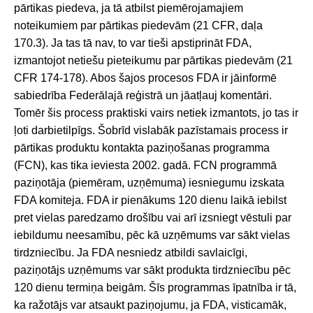
pārtikas piedeva, ja tā atbilst piemērojamajiem
noteikumiem par pārtikas piedevām (21 CFR, daļa
170.3). Ja tas tā nav, to var tieši apstiprināt FDA,
izmantojot netiešu pieteikumu par pārtikas piedevām (21
CFR 174-178). Abos šajos procesos FDA ir jāinformē
sabiedrība Federālajā reģistrā un jāatļauj komentāri.
Tomēr šis process praktiski vairs netiek izmantots, jo tas ir
ļoti darbietilpīgs. Šobrīd vislabāk pazīstamais process ir
pārtikas produktu kontakta paziņošanas programma
(FCN), kas tika ieviesta 2002. gadā. FCN programmā
paziņotāja (piemēram, uzņēmuma) iesniegumu izskata
FDA komiteja. FDA ir pienākums 120 dienu laikā iebilst
pret vielas paredzamo drošību vai arī izsniegt vēstuli par
iebildumu neesamību, pēc kā uzņēmums var sākt vielas
tirdzniecību. Ja FDA nesniedz atbildi savlaicīgi,
paziņotājs uzņēmums var sākt produkta tirdzniecību pēc
120 dienu termiņa beigām. Šīs programmas īpatnība ir tā,
ka ražotājs var atsaukt paziņojumu, ja FDA, visticamāk,