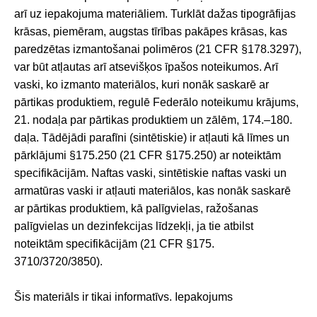
arī uz iepakojuma materiāliem. Turklāt dažas tipogrāfijas
krāsas, piemēram, augstas tīrības pakāpes krāsas, kas
paredzētas izmantošanai polimēros (21 CFR §178.3297),
var būt atļautas arī atsevišķos īpašos noteikumos. Arī
vaski, ko izmanto materiālos, kuri nonāk saskarē ar
pārtikas produktiem, regulē Federālo noteikumu krājums,
21. nodaļa par pārtikas produktiem un zālēm, 174.–180.
daļa. Tādējādi parafīni (sintētiskie) ir atļauti kā līmes un
pārklājumi §175.250 (21 CFR §175.250) ar noteiktām
specifikācijām. Naftas vaski, sintētiskie naftas vaski un
armatūras vaski ir atļauti materiālos, kas nonāk saskarē
ar pārtikas produktiem, kā palīgvielas, ražošanas
palīgvielas un dezinfekcijas līdzekļi, ja tie atbilst
noteiktām specifikācijām (21 CFR §175.
3710/3720/3850).
Šis materiāls ir tikai informatīvs. Iepakojums