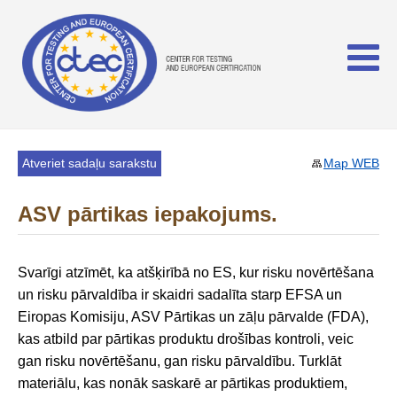
Atveriet sadaļu sarakstu
Map WEB
ASV pārtikas iepakojums.
Svarīgi atzīmēt, ka atšķirībā no ES, kur risku novērtēšana
un risku pārvaldība ir skaidri sadalīta starp EFSA un
Eiropas Komisiju, ASV Pārtikas un zāļu pārvalde (FDA),
kas atbild par pārtikas produktu drošības kontroli, veic
gan risku novērtēšanu, gan risku pārvaldību. Turklāt
materiālu, kas nonāk saskarē ar pārtikas produktiem,