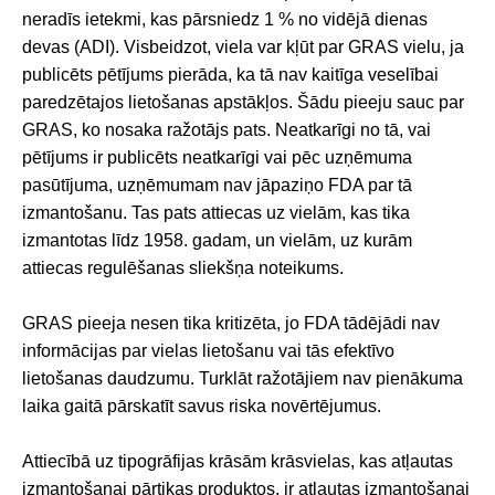
neradīs ietekmi, kas pārsniedz 1 % no vidējā dienas
devas (ADI). Visbeidzot, viela var kļūt par GRAS vielu, ja
publicēts pētījums pierāda, ka tā nav kaitīga veselībai
paredzētajos lietošanas apstākļos. Šādu pieeju sauc par
GRAS, ko nosaka ražotājs pats. Neatkarīgi no tā, vai
pētījums ir publicēts neatkarīgi vai pēc uzņēmuma
pasūtījuma, uzņēmumam nav jāpaziņo FDA par tā
izmantošanu. Tas pats attiecas uz vielām, kas tika
izmantotas līdz 1958. gadam, un vielām, uz kurām
attiecas regulēšanas sliekšņa noteikums.
GRAS pieeja nesen tika kritizēta, jo FDA tādējādi nav
informācijas par vielas lietošanu vai tās efektīvo
lietošanas daudzumu. Turklāt ražotājiem nav pienākuma
laika gaitā pārskatīt savus riska novērtējumus.
Attiecībā uz tipogrāfijas krāsām krāsvielas, kas atļautas
izmantošanai pārtikas produktos, ir atļautas izmantošanai