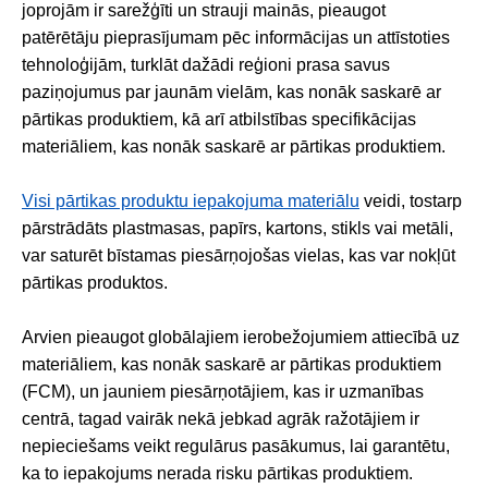
joprojām ir sarežģīti un strauji mainās, pieaugot
patērētāju pieprasījumam pēc informācijas un attīstoties
tehnoloģijām, turklāt dažādi reģioni prasa savus
paziņojumus par jaunām vielām, kas nonāk saskarē ar
pārtikas produktiem, kā arī atbilstības specifikācijas
materiāliem, kas nonāk saskarē ar pārtikas produktiem.
Visi pārtikas produktu iepakojuma materiālu
veidi, tostarp
pārstrādāts plastmasas, papīrs, kartons, stikls vai metāli,
var saturēt bīstamas piesārņojošas vielas, kas var nokļūt
pārtikas produktos.
Arvien pieaugot globālajiem ierobežojumiem attiecībā uz
materiāliem, kas nonāk saskarē ar pārtikas produktiem
(FCM), un jauniem piesārņotājiem, kas ir uzmanības
centrā, tagad vairāk nekā jebkad agrāk ražotājiem ir
nepieciešams veikt regulārus pasākumus, lai garantētu,
ka to iepakojums nerada risku pārtikas produktiem.