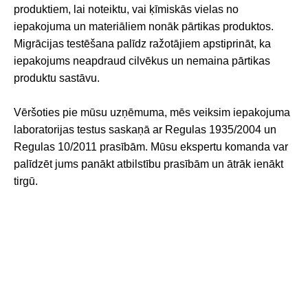
produktiem, lai noteiktu, vai ķīmiskās vielas no
iepakojuma un materiāliem nonāk pārtikas produktos.
Migrācijas testēšana palīdz ražotājiem apstiprināt, ka
iepakojums neapdraud cilvēkus un nemaina pārtikas
produktu sastāvu.
Vēršoties pie mūsu uzņēmuma, mēs veiksim iepakojuma
laboratorijas testus saskaņā ar Regulas 1935/2004 un
Regulas 10/2011 prasībām. Mūsu ekspertu komanda var
palīdzēt jums panākt atbilstību prasībām un ātrāk ienākt
tirgū.