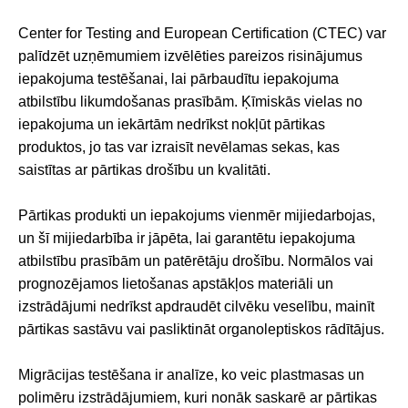
Center for Testing and European Certification (CTEC) var
palīdzēt uzņēmumiem izvēlēties pareizos risinājumus
iepakojuma testēšanai, lai pārbaudītu iepakojuma
atbilstību likumdošanas prasībām. Ķīmiskās vielas no
iepakojuma un iekārtām nedrīkst nokļūt pārtikas
produktos, jo tas var izraisīt nevēlamas sekas, kas
saistītas ar pārtikas drošību un kvalitāti.
Pārtikas produkti un iepakojums vienmēr mijiedarbojas,
un šī mijiedarbība ir jāpēta, lai garantētu iepakojuma
atbilstību prasībām un patērētāju drošību. Normālos vai
prognozējamos lietošanas apstākļos materiāli un
izstrādājumi nedrīkst apdraudēt cilvēku veselību, mainīt
pārtikas sastāvu vai pasliktināt organoleptiskos rādītājus.
Migrācijas testēšana ir analīze, ko veic plastmasas un
polimēru izstrādājumiem, kuri nonāk saskarē ar pārtikas