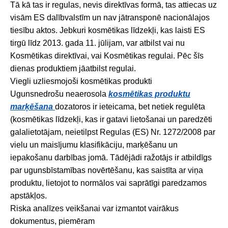
Tā kā tas ir regulas, nevis direktīvas formā, tas attiecas uz
visām ES dalībvalstīm un nav jātransponē nacionālajos
tiesību aktos. Jebkuri kosmētikas līdzekļi, kas laisti ES
tirgū līdz 2013. gada 11. jūlijam, var atbilst vai nu
Kosmētikas direktīvai, vai Kosmētikas regulai. Pēc šīs
dienas produktiem jāatbilst regulai.
Viegli uzliesmojoši kosmētikas produkti
Ugunsnedrošu neaerosola
kosmētikas produktu
marķēšana
dozatoros ir ieteicama, bet netiek regulēta
(kosmētikas līdzekļi, kas ir gatavi lietošanai un paredzēti
galalietotājam, neietilpst Regulas (ES) Nr. 1272/2008 par
vielu un maisījumu klasifikāciju, marķēšanu un
iepakošanu darbības jomā. Tādējādi ražotājs ir atbildīgs
par ugunsbīstamības novērtēšanu, kas saistīta ar viņa
produktu, lietojot to normālos vai saprātīgi paredzamos
apstākļos.
Riska analīzes veikšanai var izmantot vairākus
dokumentus, piemēram