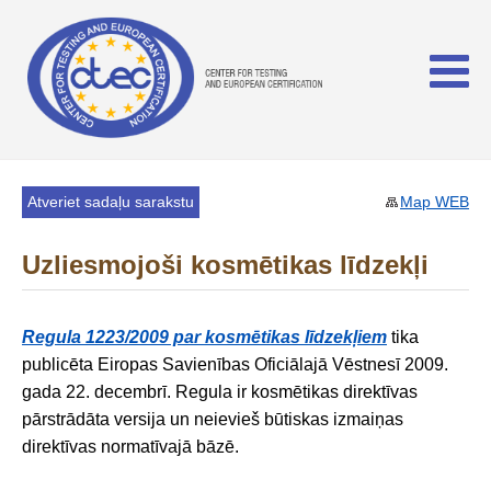
Atveriet sadaļu sarakstu
Map WEB
Uzliesmojoši kosmētikas līdzekļi
Regula 1223/2009 par kosmētikas līdzekļiem
tika
publicēta Eiropas Savienības Oficiālajā Vēstnesī 2009.
gada 22. decembrī. Regula ir kosmētikas direktīvas
pārstrādāta versija un neievieš būtiskas izmaiņas
direktīvas normatīvajā bāzē.