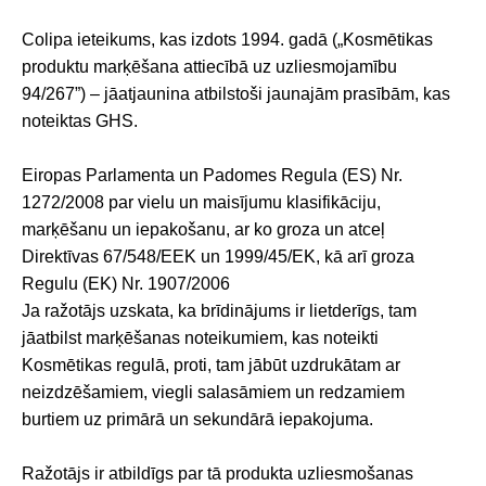
Colipa ieteikums, kas izdots 1994. gadā („Kosmētikas
produktu marķēšana attiecībā uz uzliesmojamību
94/267”) – jāatjaunina atbilstoši jaunajām prasībām, kas
noteiktas GHS.
Eiropas Parlamenta un Padomes Regula (ES) Nr.
1272/2008 par vielu un maisījumu klasifikāciju,
marķēšanu un iepakošanu, ar ko groza un atceļ
Direktīvas 67/548/EEK un 1999/45/EK, kā arī groza
Regulu (EK) Nr. 1907/2006
Ja ražotājs uzskata, ka brīdinājums ir lietderīgs, tam
jāatbilst marķēšanas noteikumiem, kas noteikti
Kosmētikas regulā, proti, tam jābūt uzdrukātam ar
neizdzēšamiem, viegli salasāmiem un redzamiem
burtiem uz primārā un sekundārā iepakojuma.
Ražotājs ir atbildīgs par tā produkta uzliesmošanas