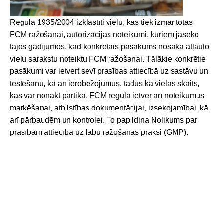
Regulā 1935/2004 izklāstīti vielu, kas tiek izmantotas
FCM ražošanai, autorizācijas noteikumi, kuriem jāseko
tajos gadījumos, kad konkrētais pasākums nosaka atļauto
vielu sarakstu noteiktu FCM ražošanai. Tālākie konkrētie
pasākumi var ietvert sevī prasības attiecībā uz sastāvu un
testēšanu, kā arī ierobežojumus, tādus kā vielas skaits,
kas var nonākt pārtikā. FCM regula ietver arī noteikumus
marķēšanai, atbilstības dokumentācijai, izsekojamībai, kā
arī pārbaudēm un kontrolei. To papildina Nolikums par
prasībām attiecībā uz labu ražošanas praksi (GMP).