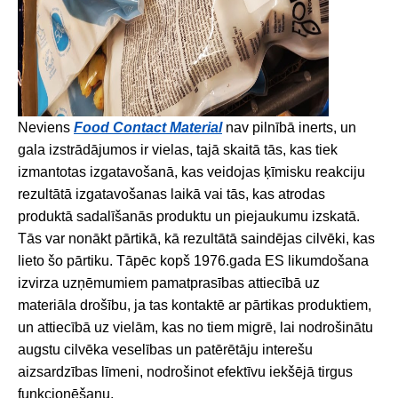
Neviens
Food Contact Material
nav pilnībā inerts, un
gala izstrādājumos ir vielas, tajā skaitā tās, kas tiek
izmantotas izgatavošanā, kas veidojas ķīmisku reakciju
rezultātā izgatavošanas laikā vai tās, kas atrodas
produktā sadalīšanās produktu un piejaukumu izskatā.
Tās var nonākt pārtikā, kā rezultātā saindējas cilvēki, kas
lieto šo pārtiku. Tāpēc kopš 1976.gada ES likumdošana
izvirza uzņēmumiem pamatprasības attiecībā uz
materiāla drošību, ja tas kontaktē ar pārtikas produktiem,
un attiecībā uz vielām, kas no tiem migrē, lai nodrošinātu
augstu cilvēka veselības un patērētāju interešu
aizsardzības līmeni, nodrošinot efektīvu iekšējā tirgus
funkcionēšanu.