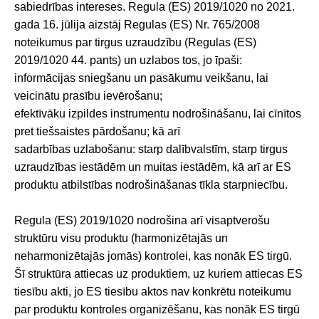
sabiedrības intereses. Regula (ES) 2019/1020 no 2021.
gada 16. jūlija aizstāj Regulas (ES) Nr. 765/2008
noteikumus par tirgus uzraudzību (Regulas (ES)
2019/1020 44. pants) un uzlabos tos, jo īpaši:
informācijas sniegšanu un pasākumu veikšanu, lai
veicinātu prasību ievērošanu;
efektīvāku izpildes instrumentu nodrošināšanu, lai cīnītos
pret tiešsaistes pārdošanu; kā arī
sadarbības uzlabošanu: starp dalībvalstīm, starp tirgus
uzraudzības iestādēm un muitas iestādēm, kā arī ar ES
produktu atbilstības nodrošināšanas tīkla starpniecību.
Regula (ES) 2019/1020 nodrošina arī visaptverošu
struktūru visu produktu (harmonizētajās un
neharmonizētajās jomās) kontrolei, kas nonāk ES tirgū.
Šī struktūra attiecas uz produktiem, uz kuriem attiecas ES
tiesību akti, jo ES tiesību aktos nav konkrētu noteikumu
par produktu kontroles organizēšanu, kas nonāk ES tirgū