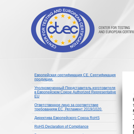
Европейская сертификация CE. Сертификация
продукции.
Уполномоченный Представитель изготовителя
в Европейском Союзе Authorized Representative
EU
Ответственное лицо за соответствие
требованиям ЕС, Регламент 2019/1020.
Директива Европейского Союза RoHS
RoHS Declaration of Compliance