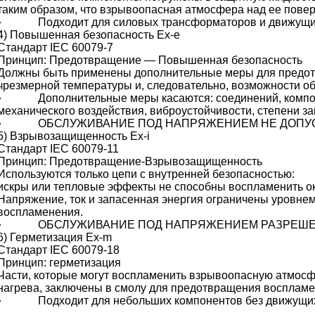
таким образом, что взрывоопасная атмосфера над ее пове
• Подходит для силовых трансформаторов и движущихс
4) Повышенная безопасность Ex-e
Стандарт IEC 60079-7
Принцип: Предотвращение — Повышенная безопасность
Должны быть применены дополнительные меры для предот
чрезмерной температуры и, следовательно, возможности обр
• Дополнительные меры касаются: соединений, компоне
механического воздействия, виброустойчивости, степени з
• ОБСЛУЖИВАНИЕ ПОД НАПРЯЖЕНИЕМ НЕ ДОПУС
5) Взрывозащищенность Ex-i
Стандарт IEC 60079-11
Принцип: Предотвращение-Взрывозащищенность
Используются только цепи с внутренней безопасностью:
искры или тепловые эффекты не способны воспламенить 
Напряжение, ток и запасенная энергия ограничены уровнем
воспламенения.
• ОБСЛУЖИВАНИЕ ПОД НАПРЯЖЕНИЕМ РАЗРЕШЕ
6) Герметизация Ex-m
Стандарт IEC 60079-18
Принцип: герметизация
Части, которые могут воспламенить взрывоопасную атмосф
нагрева, заключены в смолу для предотвращения воспламе
• Подходит для небольших компонентов без движущихс