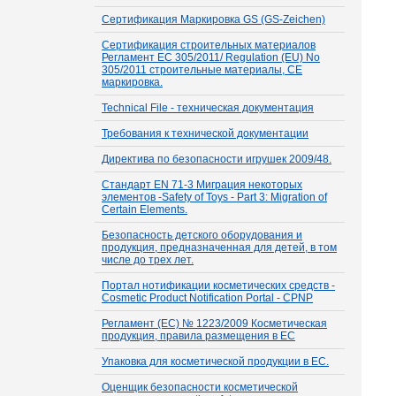
Сертификация Маркировка GS (GS-Zeichen)
Сертификация строительных материалов
Регламент ЕС 305/2011/ Regulation (EU) No
305/2011 строительные материалы, СЕ
маркировка.
Technical File - техническая документация
Требования к технической документации
Директива по безопасности игрушек 2009/48.
Стандарт EN 71-3 Миграция некоторых
элементов -Safety of Toys - Part 3: Migration of
Certain Elements.
Безопасность детского оборудования и
продукция, предназначенная для детей, в том
числе до трех лет.
Портал нотификации косметических средств -
Cosmetic Product Notification Portal - CPNP
Регламент (EC) № 1223/2009 Косметическая
продукция, правила размещения в ЕС
Упаковка для косметической продукции в ЕС.
Оценщик безопасности косметической