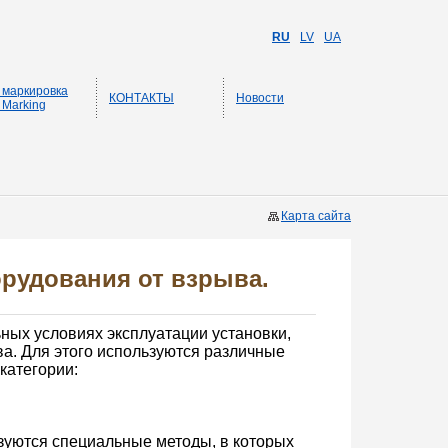
RU
LV
UA
 маркировка
КОНТАКТЫ
Новости
 Marking
Карта сайта
рудования от взрыва.
ьных условиях эксплуатации установки,
ва. Для этого используются различные
категории:
зуются специальные методы, в которых