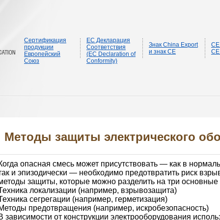
Сертификация
ЕС Декларация
Знак China Export
CE
продукции
Соответствия
и знак CE
CE
Европейский
(EC Declaration of
Союз
Conformity)
Методы защиты электрического обо
Когда опасная смесь может присутствовать — как в нормал
так и эпизодически — необходимо предотвратить риск взры
методы защиты, которые можно разделить на три основные 
Техника локализации (например, взрывозащита)
Техника сегрегации (например, герметизация)
Методы предотвращения (например, искробезопасность)
В зависимости от конструкции электрооборудования исполь