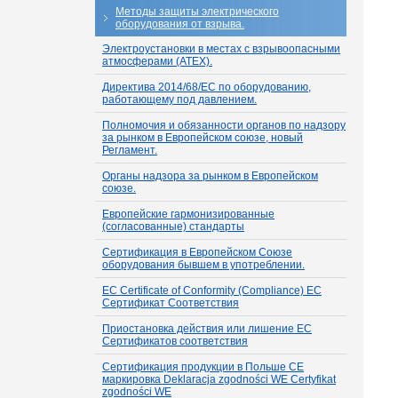
Методы защиты электрического
оборудования от взрыва.
Электроустановки в местах с взрывоопасными
атмосферами (ATEX).
Директива 2014/68/ЕС по оборудованию,
работающему под давлением.
Полномочия и обязанности органов по надзору
за рынком в Европейском союзе, новый
Регламент.
Органы надзора за рынком в Европейском
союзе.
Европейские гармонизированные
(согласованные) стандарты
Сертификация в Европейском Союзе
оборудования бывшем в употреблении.
EC Certificate of Conformity (Compliance) ЕС
Сертификат Соответствия
Приостановка действия или лишение ЕС
Сертификатов соответствия
Сертификация продукции в Польше СЕ
маркировка Deklaracja zgodności WE Certyfikat
zgodności WE