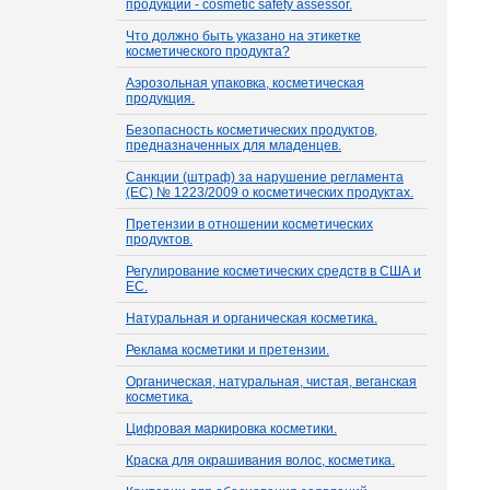
продукции - cosmetic safety assessor.
Что должно быть указано на этикетке
косметического продукта?
Аэрозольная упаковка, косметическая
продукция.
Безопасность косметических продуктов,
предназначенных для младенцев.
Санкции (штраф) за нарушение регламента
(ЕС) № 1223/2009 о косметических продуктах.
Претензии в отношении косметических
продуктов.
Регулирование косметических средств в США и
ЕС.
Натуральная и органическая косметика.
Реклама косметики и претензии.
Органическая, натуральная, чистая, веганская
косметика.
Цифровая маркировка косметики.
Краска для окрашивания волос, косметика.