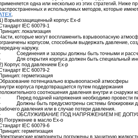
применяется одна или несколько из этих стратегий. Ниже п
распространенных и используемых методов, которые имею
ATEX
.
1) Взрывозащищенный корпус Ex-d
Стандарт IEC 60079-1
Принцип: локализация
Части, которые могут воспламенить взрывоопасную атмосф
ограничены корпусом, способным выдержать давление, соз
передачу наружу.
• Соединения и зазоры должны быть точными и рассчит
• Для открытия корпуса должен быть специальный инс
2) Корпус под давлением Ex-p
Стандарт IEC 60079-2
Принцип: герметизация
Образование потенциально взрывоопасной атмосферы
внутри корпуса предотвращается путем поддержания
положительного соотношения давления внутри и снаружи к
• Перед подачей напряжения необходимо провести пе
• Должны быть предусмотрены системы блокировки для
рабочего давления или в случае потери давления.
• ОБСЛУЖИВАНИЕ ПОД НАПРЯЖЕНИЕМ НЕ ДОПУС
3) Погружение в масло Ex-o
Стандарт IEC 60079-6
Принцип: герметизация
Электрические компоненты погружены в защитную жидкость