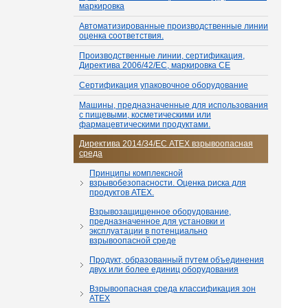
маркировка
Автоматизированные производственные линии
оценка соответствия.
Производственные линии, сертификация,
Директива 2006/42/EC, маркировка CE
Сертификация упаковочное оборудование
Машины, предназначенные для использования
с пищевыми, косметическими или
фармацевтическими продуктами.
Директива 2014/34/ЕС ATEX взрывоопасная
среда
Принципы комплексной
взрывобезопасности. Оценка риска для
продуктов ATEX.
Взрывозащищенное оборудование,
предназначенное для установки и
эксплуатации в потенциально
взрывоопасной среде
Продукт, образованный путем объединения
двух или более единиц оборудования
Взрывоопасная среда классификация зон
ATEX