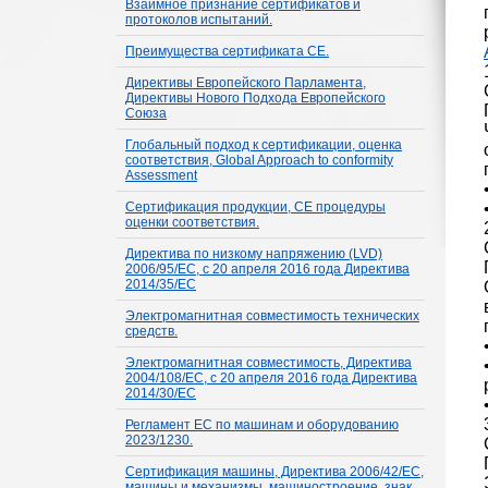
Взаимное признание сертификатов и
протоколов испытаний.
Преимущества сертификата СЕ.
Директивы Европейского Парламента,
Директивы Нового Подхода Европейского
Союза
Глобальный подход к сертификации, оценка
соответствия, Global Approach to conformity
Assessment
Сертификация продукции, СЕ процедуры
оценки соответствия.
Директива по низкому напряжению (LVD)
2006/95/EС, с 20 апреля 2016 года Директива
2014/35/ЕС
Электромагнитная совместимость технических
средств.
Электромагнитная совместимость, Директива
2004/108/ЕС, с 20 апреля 2016 года Директива
2014/30/ЕС
Регламент ЕС по машинам и оборудованию
2023/1230.
Сертификация машины, Директива 2006/42/ЕС,
машины и механизмы, машиностроение, знак