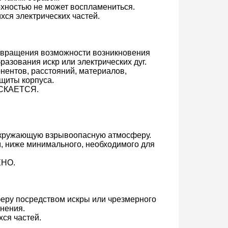
рхностью не может воспламениться.
я электрических частей.
вращения возможности возникновения
азования искр или электрических дуг.
нтов, расстояний, материалов,
ащиты корпуса.
КАЕТСЯ.
окружающую взрывоопасную атмосферу.
, ниже минимального, необходимого для
НО.
еру посредством искры или чрезмерного
нения.
я частей.