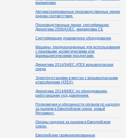
маркировка
Автоматизированные производственные линии
оценка соответствия.
Производственные линии, сертификация,
Директива 2006/42/EC, маркировка CE
Сертификация упаковочное оборудование
Машины, предназначенные для использования
с пищевыми, косметическими или
фармацевтическими продуктами.
Директива 2014/34/ЕС ATEX взрывоопасная
среда
Электроустановки в местах с взрывоопасными
атмосферами (ATEX).
Директива 2014/68/ЕС по оборудованию,
работающему под давлением.
Полномочия и обязанности органов по надзору
за рынком в Европейском союзе, новый
Регламент.
Органы надзора за рынком в Европейском
союзе.
Европейские гармонизированные