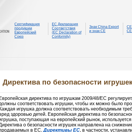
Сертификация
ЕС Декларация
Знак China Export
CE
продукции
Соответствия
и знак CE
CE
Европейский
(EC Declaration of
Союз
Conformity)
Директива по безопасности игрушек 
Европейская директива по игрушкам 2009/48/EC регулирует
должны соответствовать игрушки, чтобы их можно было про
Каждая игрушка должна соответствовать необходимым треб
вред здоровью детей. Европейская директива по безопаснос
игрушка, поступающая на европейский рынок, используется 
Директива о безопасности игрушек направлена ​​на снижени
продаваемых в ЕС.
Директивы ЕС
, в частности, устанав