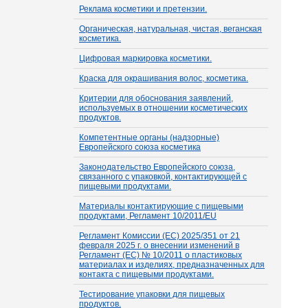
Реклама косметики и претензии.
Органическая, натуральная, чистая, веганская
косметика.
Цифровая маркировка косметики.
Краска для окрашивания волос, косметика.
Критерии для обоснования заявлений,
используемых в отношении косметических
продуктов.
Компетентные органы (надзорные)
Европейского союза косметика
Законодательство Европейского союза,
связанного с упаковкой, контактирующей с
пищевыми продуктами.
Материалы контактирующие с пищевыми
продуктами, Регламент 10/2011/EU
Регламент Комиссии (ЕС) 2025/351 от 21
февраля 2025 г. о внесении изменений в
Регламент (ЕС) № 10/2011 о пластиковых
материалах и изделиях, предназначенных для
контакта с пищевыми продуктами.
Тестирование упаковки для пищевых
продуктов.