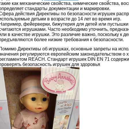
такие как механические свойства, химические свойства, во
определяет стандарты документации и маркировки.
Сфера действия Директивы по безопасности игрушек распр
используемые детьми в возрасте до 14 лет во время игр.
Например, фейерверки, бижутерия для детей или пустышки
считаются игрушками. Часто необходимо уточнить, предназ
или в качестве игрушки. Это различие важно, поскольку к
предъявляются более низкие требования к безопасности.
Помимо Директивы об игрушках, основные запреты на исп
значения регулируются европейским законодательством о 
регламентом REACH. Стандарт игрушек DIN EN 71 содержит 
проверять безопасность игрушек для здоровья