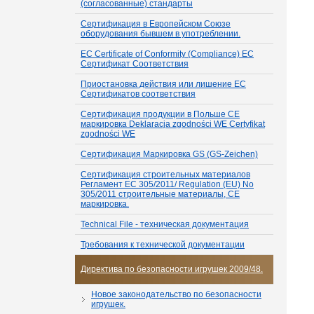
(согласованные) стандарты
Сертификация в Европейском Союзе
оборудования бывшем в употреблении.
EC Certificate of Conformity (Compliance) ЕС
Сертификат Соответствия
Приостановка действия или лишение ЕС
Сертификатов соответствия
Сертификация продукции в Польше СЕ
маркировка Deklaracja zgodności WE Certyfikat
zgodności WE
Сертификация Маркировка GS (GS-Zeichen)
Сертификация строительных материалов
Регламент ЕС 305/2011/ Regulation (EU) No
305/2011 строительные материалы, СЕ
маркировка.
Technical File - техническая документация
Требования к технической документации
Директива по безопасности игрушек 2009/48.
Новое законодательство по безопасности
игрушек.