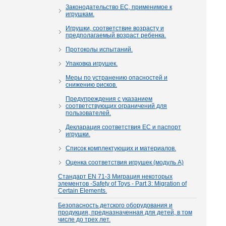
Законодательство ЕС, применимое к
игрушкам.
Игрушки, соответствие возрасту и
предполагаемый возраст ребенка.
Протоколы испытаний.
Упаковка игрушек.
Меры по устранению опасностей и
снижению рисков.
Предупреждения с указанием
соответствующих ограничений для
пользователей.
Декларация соответствия ЕС и паспорт
игрушки.
Список комплектующих и материалов.
Оценка соответствия игрушек (модуль А)
Стандарт EN 71-3 Миграция некоторых
элементов -Safety of Toys - Part 3: Migration of
Certain Elements.
Безопасность детского оборудования и
продукция, предназначенная для детей, в том
числе до трех лет.