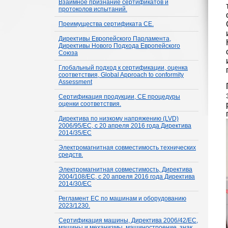
Взаимное признание сертификатов и
протоколов испытаний.
Преимущества сертификата СЕ.
Директивы Европейского Парламента,
Директивы Нового Подхода Европейского
Союза
Глобальный подход к сертификации, оценка
соответствия, Global Approach to conformity
Assessment
Сертификация продукции, СЕ процедуры
оценки соответствия.
Директива по низкому напряжению (LVD)
2006/95/EС, с 20 апреля 2016 года Директива
2014/35/ЕС
Электромагнитная совместимость технических
средств.
Электромагнитная совместимость, Директива
2004/108/ЕС, с 20 апреля 2016 года Директива
2014/30/ЕС
Регламент ЕС по машинам и оборудованию
2023/1230.
Сертификация машины, Директива 2006/42/ЕС,
машины и механизмы, машиностроение, знак