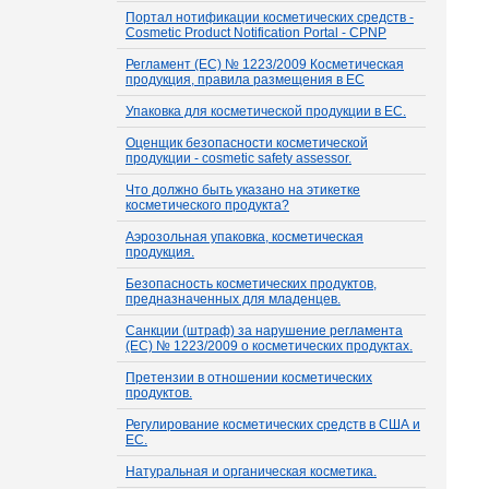
Портал нотификации косметических средств -
Cosmetic Product Notification Portal - CPNP
Регламент (EC) № 1223/2009 Косметическая
продукция, правила размещения в ЕС
Упаковка для косметической продукции в ЕС.
Оценщик безопасности косметической
продукции - cosmetic safety assessor.
Что должно быть указано на этикетке
косметического продукта?
Аэрозольная упаковка, косметическая
продукция.
Безопасность косметических продуктов,
предназначенных для младенцев.
Санкции (штраф) за нарушение регламента
(ЕС) № 1223/2009 о косметических продуктах.
Претензии в отношении косметических
продуктов.
Регулирование косметических средств в США и
ЕС.
Натуральная и органическая косметика.