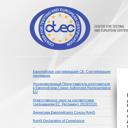
Европейская сертификация CE. Сертификация
продукции.
Уполномоченный Представитель изготовителя
в Европейском Союзе Authorized Representative
EU
Ответственное лицо за соответствие
требованиям ЕС, Регламент 2019/1020.
Директива Европейского Союза RoHS
RoHS Declaration of Compliance