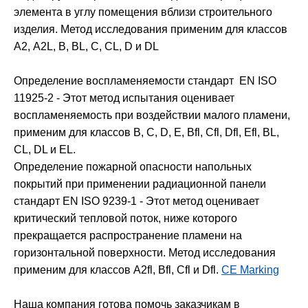
элемента в углу помещения вблизи строительного
изделия. Метод исследования применим для классов
А2, А2L, В, BL, С, CL, D и DL
Определение воспламеняемости стандарт ЕN ISО
11925-2 - Этот метод испытания оценивает
воспламеняемость при воздействии малого пламени,
применим для классов В, С, D, Е, Вfl, Сfl, Dfl, Efl, BL,
CL, DL и ЕL.
Определение пожарной опасности напольных
покрытий при применении радиационной панели
стандарт ЕN ISО 9239-1 - Этот метод оценивает
критический тепловой поток, ниже которого
прекращается распространение пламени на
горизонтальной поверхности. Метод исследования
применим для классов А2fl, Вfl, Сfl и Dfl.
CE Marking
Наша компания готова помочь заказчикам в