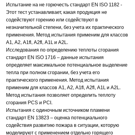
Испытание на не горючесть стандарт ЕN ISО 1182 -
Этот тест устанавливает, какая продукция не
содействуют горению или содействуют в
незначительной степени, без учета их практического
применения. Метод испытания применим для классов
А1, А2, А1fl, А2fl, А1L и А2L.
Исследования по определению теплоты сгорания
стандарт ЕN ISО 1716 – данные испытания
определяет максимальное потенциальное выделение
тепла при полном сгорании, без учета его
практического применения. Метод испытания
применим для классов А1, А2, А1fl, А2fl, А1L и А2L.
Метод испытания позволяет определить теплоту
сгорания PCS и PCI.
Испытания с одиночным источником пламени
стандарт ЕN 13823 – оценка потенциального
содействия развитию пожара в ситуации, которую
моделируют с применением отдельно горящего