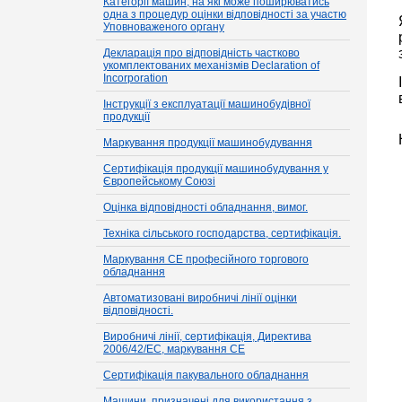
Категорії машин, на які може поширюватись
одна з процедур оцінки відповідності за участю
Уповноваженого органу
Декларація про відповідність частково
укомплектованих механізмів Declaration of
Incorporation
Інструкції з експлуатації машинобудівної
продукції
Маркування продукції машинобудування
Сертифікація продукції машинобудування у
Європейському Союзі
Оцінка відповідності обладнання, вимог.
Техніка сільського господарства, сертифікація.
Маркування CE професійного торгового
обладнання
Автоматизовані виробничі лінії оцінки
відповідності.
Виробничі лінії, сертифікація, Директива
2006/42/EC, маркування CE
Сертифікація пакувального обладнання
Машини, призначені для використання з