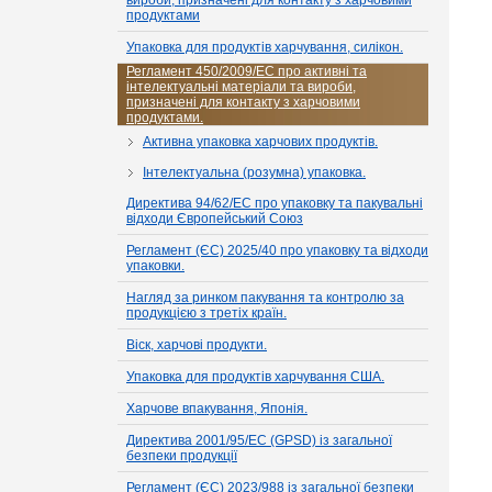
вироби, призначені для контакту з харчовими
продуктами
Упаковка для продуктів харчування, силікон.
Регламент 450/2009/EC про активні та
інтелектуальні матеріали та вироби,
призначені для контакту з харчовими
продуктами.
Активна упаковка харчових продуктів.
Інтелектуальна (розумна) упаковка.
Директива 94/62/EC про упаковку та пакувальні
відходи Європейський Союз
Регламент (ЄС) 2025/40 про упаковку та відходи
упаковки.
Нагляд за ринком пакування та контролю за
продукцією з третіх країн.
Віск, харчові продукти.
Упаковка для продуктів харчування США.
Харчове впакування, Японія.
Директива 2001/95/EC (GPSD) із загальної
безпеки продукції
Регламент (ЄС) 2023/988 із загальної безпеки