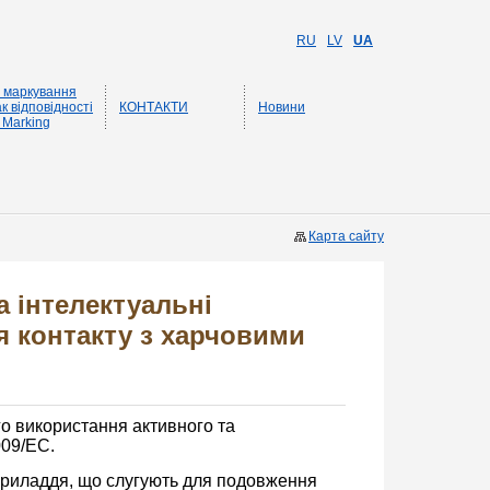
RU
LV
UA
 маркування
к відповідності
КОНТАКТИ
Новини
 Marking
Карта сайту
а інтелектуальні
я контакту з харчовими
го використання активного та
009/EC.
 приладдя, що слугують для подовження