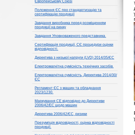
Європейському Союзі
Положення ЄС про стандартизацію та
сертифікацію продукції
Завдання виробника перед розміщенням
продукції на ринку
Завдання Уповноваженого представника.
Сертифікація продукції, СЄ процедури оцінки
відповідності.
Директива з низької напруги (LVD) 2014/35/ЄС
Електромагнітна сумісність технічних засобів.
Електромагнітна сумісність, Директива 2014/30/
ЄС
Регламент ЄС з машин та обладнання
2023/1230.
Маркування CE відповідно до Директиви
2006/42/EC щодо машин
Директива 2006/42/ЄС, ризики
Презумпція відповідності, оцінка відповідності
продукції.