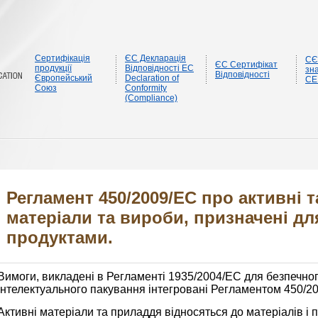
Сертифікація
ЄС Декларація
CЄ
ЄС Сертифікат
продукції
Відповідності EC
зна
Відповідності
Європейський
Declaration of
CE
Союз
Conformity
(Compliance)
Регламент 450/2009/EC про активні т
матеріали та вироби, призначені дл
продуктами.
Вимоги, викладені в Регламенті 1935/2004/EC для безпечно
інтелектуального пакування інтегровані Регламентом 450/2
Активні матеріали та приладдя відносяться до матеріалів і