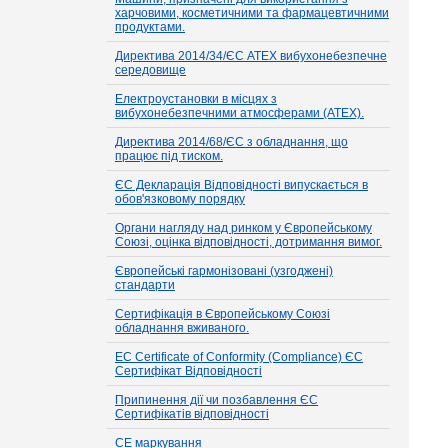
харчовими, косметичними та фармацевтичними
продуктами.
Директива 2014/34/ЄС ATEX вибухонебезпечне
середовище
Електроустановки в місцях з
вибухонебезпечними атмосферами (ATEX).
Директива 2014/68/ЄС з обладнання, що
працює під тиском.
ЄС Декларація Відповідності випускається в
обов'язковому порядку
Органи нагляду над ринком у Європейському
Союзі, оцінка відповідності, дотримання вимог.
Європейські гармонізовані (узгоджені)
стандарти
Сертифікація в Європейському Союзі
обладнання вживаного.
EC Certificate of Conformity (Compliance) ЄС
Сертифікат Відповідності
Припинення дії чи позбавлення ЄС
Сертифікатів відповідності
СЕ маркування