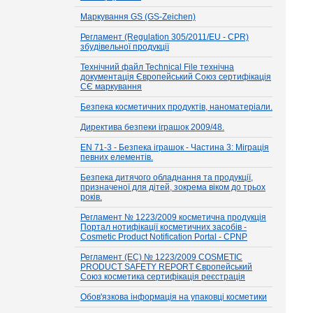
Маркування GS (GS-Zeichen)
Регламент (Regulation 305/2011/EU - CPR)
збудівельної продукції
Технічний файл Technical File технічна
документація Європейський Союз сертифікація
СЄ маркування
Безпека косметичних продуктів, наноматеріали.
Директива безпеки іграшок 2009/48.
EN 71-3 - Безпека іграшок - Частина 3: Міграція
певних елементів.
Безпека дитячого обладнання та продукції,
призначеної для дітей, зокрема віком до трьох
років.
Регламент № 1223/2009 косметична продукція
Портал нотифікації косметичних засобів -
Cosmetic Product Notification Portal - CPNP
Регламент (EC) № 1223/2009 COSMETIC
PRODUCT SAFETY REPORT Європейський
Союз косметика сертифікація реєстрація
Обов'язкова інформація на упаковці косметики