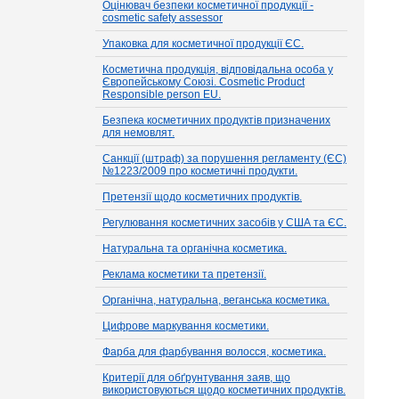
Оцінювач безпеки косметичної продукції -
cosmetic safety assessor
Упаковка для косметичної продукції ЄС.
Косметична продукція, відповідальна особа у
Європейському Союзі. Cosmetic Product
Responsible person EU.
Безпека косметичних продуктів призначених
для немовлят.
Санкції (штраф) за порушення регламенту (ЄС)
№1223/2009 про косметичні продукти.
Претензії щодо косметичних продуктів.
Регулювання косметичних засобів у США та ЄС.
Натуральна та органічна косметика.
Реклама косметики та претензії.
Органічна, натуральна, веганська косметика.
Цифрове маркування косметики.
Фарба для фарбування волосся, косметика.
Критерії для обґрунтування заяв, що
використовуються щодо косметичних продуктів.