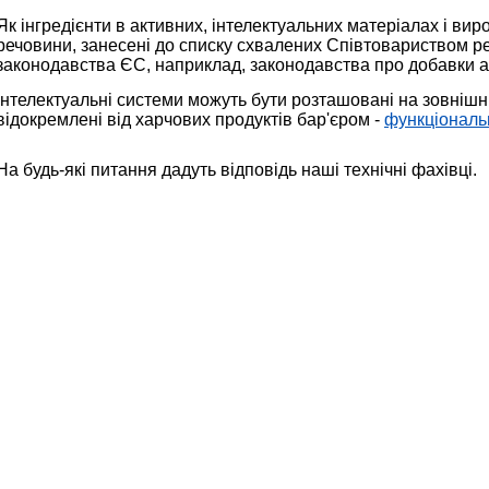
Як інгредієнти в активних, інтелектуальних матеріалах і ви
речовини, занесені до списку схвалених Співтовариством ре
законодавства ЄС, наприклад, законодавства про добавки 
Інтелектуальні системи можуть бути розташовані на зовнішн
відокремлені від харчових продуктів бар'єром -
функціональ
На будь-які питання дадуть відповідь наші технічні фахівці.