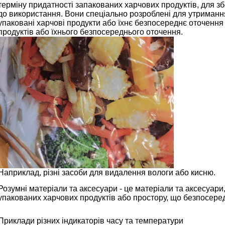
терміну придатності запакованих харчових продуктів, для з
до використання. Вони спеціально розроблені для утримання 
упаковані харчові продукти або їхнє безпосереднє оточення
продуктів або їхнього безпосереднього оточення.
Наприклад, різні засоби для видалення вологи або кисню.
Розумні матеріали та аксесуари - це матеріали та аксесуари
упакованих харчових продуктів або простору, що безпосеред
Приклади різних індикаторів часу та температури