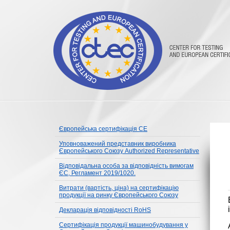
Європейська сертифікація CE
Уповноважений представник виробника
Європейського Союзу Authorized Representative
Відповідальна особа за відповідність вимогам
ЄС, Регламент 2019/1020.
Витрати (вартість, ціна) на сертифікацію
продукції на ринку Європейського Союзу
Декларація відповідності RoHS
Сертифікація продукції машинобудування у