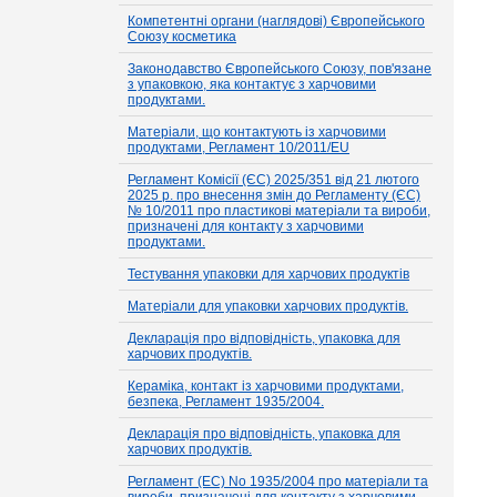
Компетентні органи (наглядові) Європейського
Союзу косметика
Законодавство Європейського Союзу, пов'язане
з упаковкою, яка контактує з харчовими
продуктами.
Матеріали, що контактують із харчовими
продуктами, Регламент 10/2011/EU
Регламент Комісії (ЄС) 2025/351 від 21 лютого
2025 р. про внесення змін до Регламенту (ЄС)
№ 10/2011 про пластикові матеріали та вироби,
призначені для контакту з харчовими
продуктами.
Тестування упаковки для харчових продуктів
Матеріали для упаковки харчових продуктів.
Декларація про відповідність, упаковка для
харчових продуктів.
Кераміка, контакт із харчовими продуктами,
безпека, Регламент 1935/2004.
Декларація про відповідність, упаковка для
харчових продуктів.
Регламент (EC) No 1935/2004 про матеріали та