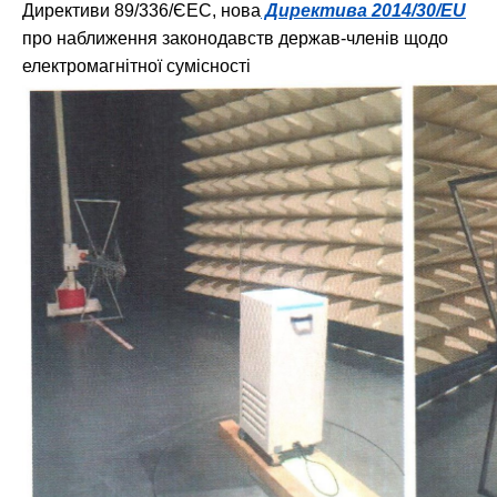
Директиви 89/336/ЄЕС, нова
Директива 2014/30/EU
про наближення законодавств держав-членів щодо
електромагнітної сумісності