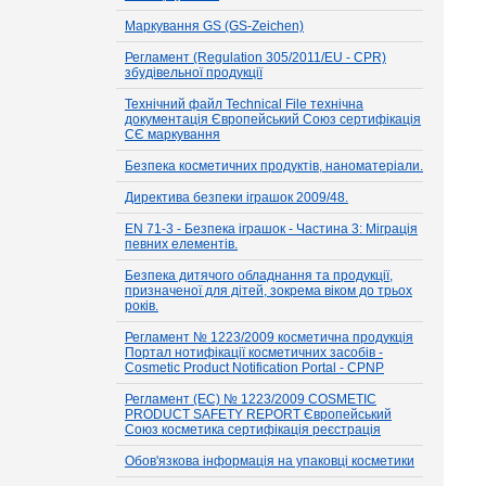
Маркування GS (GS-Zeichen)
Регламент (Regulation 305/2011/EU - CPR)
збудівельної продукції
Технічний файл Technical File технічна
документація Європейський Союз сертифікація
СЄ маркування
Безпека косметичних продуктів, наноматеріали.
Директива безпеки іграшок 2009/48.
EN 71-3 - Безпека іграшок - Частина 3: Міграція
певних елементів.
Безпека дитячого обладнання та продукції,
призначеної для дітей, зокрема віком до трьох
років.
Регламент № 1223/2009 косметична продукція
Портал нотифікації косметичних засобів -
Cosmetic Product Notification Portal - CPNP
Регламент (EC) № 1223/2009 COSMETIC
PRODUCT SAFETY REPORT Європейський
Союз косметика сертифікація реєстрація
Обов'язкова інформація на упаковці косметики