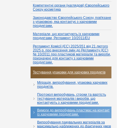
Компетентні органи (наглядові) Європейського
Союзу косметика
Законодавство Європейського Союзу, пов'язане
з упаковкою, яка контактує з харчовими
продуктами.
Матеріали, що контактують із харчовими
продуктами, Регламент 10/2011/EU
Регламент Комісії (ЄС) 2025/351 від 21 лютого
2025 р. про внесення змін до Регламенту (ЄС)
№ 10/2011 про пластикові матеріали та вироби,
призначені для контакту з харчовими
продуктами.
Тестування упаковки для харчових продуктів
Міграція, випробування, упаковка харчових
продуктів.
Протокол випробувань, строки та вартість
тестування матеріалів і виробів, що
контактують з харчовими продуктами.
Вимоги до випробувань пластмас на контакт
із харчовими продуктами.
Випробування пакувальних матеріалів за
максимально наближених до фактичних умов