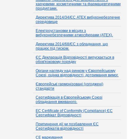
харчовими, косметичними та фармацевтичними
продуктами.
Директива 2014/34/ЄС ATEX вибухонебезпечне
середовище
Електроустановки в місцях з
вибухонебезпечними атмосферами (ATEX).
Директива 2014/68/ЄС з обладнання, що
працює під тиском.
ЄС Декларація Відповідності випускається в
обов'язковому порядку
Органи нагляду над ринком у Європейському
Союзі, оцінка відповідності, дотримання вимог.
Європейські гармонізовані (узгоджені)
стандарти
Сертифікація в Європейському Союзі
обладнання вживаного.
EC Certificate of Conformity (Compliance) ЄС
Сертифікат Відповідності
Припинення дії чи позбавлення ЄС
Сертифікатів відповідності
СЕ маркування