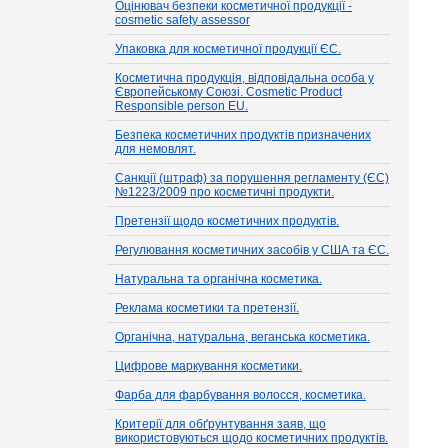
Оцінювач безпеки косметичної продукції -
cosmetic safety assessor
Упаковка для косметичної продукції ЄС.
Косметична продукція, відповідальна особа у
Європейському Союзі. Cosmetic Product
Responsible person EU.
Безпека косметичних продуктів призначених
для немовлят.
Санкції (штраф) за порушення регламенту (ЄС)
№1223/2009 про косметичні продукти.
Претензії щодо косметичних продуктів.
Регулювання косметичних засобів у США та ЄС.
Натуральна та органічна косметика.
Реклама косметики та претензії.
Органічна, натуральна, веганська косметика.
Цифрове маркування косметики.
Фарба для фарбування волосся, косметика.
Критерії для обґрунтування заяв, що
використовуються щодо косметичних продуктів.