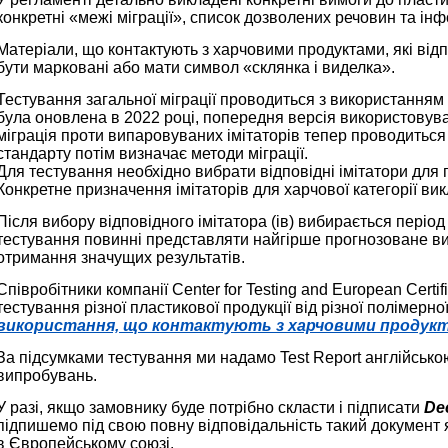
конкретні «межі міграції», список дозволених речовин та і
Матеріали, що контактують з харчовими продуктами, які від
бути марковані або мати символ «склянка і виделка».
Тестування загальної міграції проводиться з використанням 
була оновлена в 2022 році, попередня версія використовува
міграція проти випаровуваних імітаторів тепер проводиться
стандарту потім визначає методи міграції.
Для тестування необхідно вибрати відповідні імітатори для
Конкретне призначення імітаторів для харчової категорії вик
Після вибору відповідного імітатора (ів) вибирається періо
тестування повинні представляти найгірше прогнозоване в
отримання значущих результатів.
Співробітники компанії Center for Testing and European Certif
тестування різної пластикової продукції від різної полімерн
використання, що контактують з харчовими продук
За підсумками тестування ми надамо Test Report англійсько
випробувань.
У разі, якщо замовнику буде потрібно скласти і підписати
De
підпишемо під свою повну відповідальність такий докумен
в Європейському союзі.