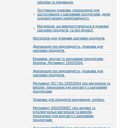
обробки та пакування.
Тестування упаковки, призначеної для
застосування з харчовими продуктами, деякі
сценарії ризику невідповідності.
Матеріали, що використовуються в упаковці
харчових продуктів, та їхні функції.
Матеріали для упаковки харчових продуктів.
Декларація про відповідність, упаковка для
харчових продуктів.
Кераміка, контакт із харчовими продуктами,
безпека, Регламент 1935/2004.
Декларація про відповідність, упаковка для
харчових продуктів.
Регламент (EC) No 1935/2004 про матеріали та
вироби, призначені для контакту з харчовими
продуктами
Упаковка для продуктів харчування, силікон.
Регламент 450/2009/EC про активні та
інтелектуальні матеріали та вироби,
призначені для контакту з харчовими
продуктами.