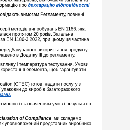
нформацію про
декларацію відповідності
.
повідають вимогам Регламенту, повинні
серії методів випробувань EN 1186, яка
лася протягом 20 років. Загальна
 за EN 1186-3:2022, при цьому ця частина
 передбачуваного використання продукту.
ладено в Додатку III до регламенту.
д впливу і температура тестування. Умови
икористання елемента, щоб гарантувати
ication (CTEC) готові надати послугу з
ої упаковки до виробів багаторазового
тами.
ю мовою із зазначенням умов і результатів
claration of Compliance
, ми складемо і
т як уповноважений представник виробника