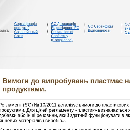
Сертифікація
ЄС Декларація
CЄ
ЄС Сертифікат
продукції
Відповідності EC
зна
Відповідності
Європейський
Declaration of
CE
Союз
Conformity
(Compliance)
Вимоги до випробувань пластмас на
продуктами.
Регламент (ЄС) № 10/2011 деталізує вимоги до пластикових 
продуктами. Для цілей регламенту «пластик» визначається я
добавки або інші речовини, який здатний функціонувати в я
кінцевих матеріалів і виробів».
У регламенті детально викладені конкретні вимоги до пласти