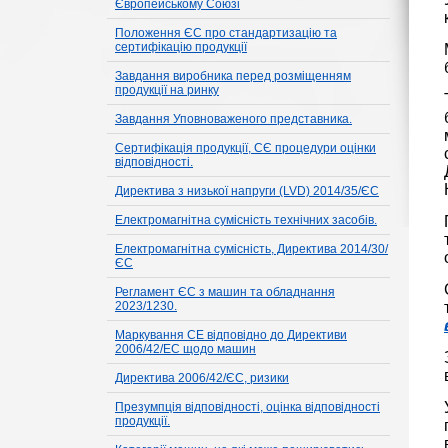
Європейському Союзі
Положення ЄС про стандартизацію та
сертифікацію продукції
Завдання виробника перед розміщенням
продукції на ринку
Завдання Уповноваженого представника.
Сертифікація продукції, СЄ процедури оцінки
відповідності.
Директива з низької напруги (LVD) 2014/35/ЄС
Електромагнітна сумісність технічних засобів.
Електромагнітна сумісність, Директива 2014/30/
ЄС
Регламент ЄС з машин та обладнання
2023/1230.
Маркування CE відповідно до Директиви
2006/42/EC щодо машин
Директива 2006/42/ЄС, ризики
Презумпція відповідності, оцінка відповідності
продукції.