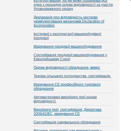
Категорії машин, на які може поширюватись
одна з процедур оцінки відповідності за участю
Уповноваженого органу
Декларація про відповідність частково
укомплектованих механізмів Declaration of
Incorporation
Інструкції з експлуатації машинобудівної
продукції
Маркування продукції машинобудування
Сертифікація продукції машинобудування у
Європейському Союзі
Оцінка відповідності обладнання, вимог.
Техніка сільського господарства, сертифікація.
Маркування CE професійного торгового
обладнання
Автоматизовані виробничі лінії оцінки
відповідності.
Виробничі лінії, сертифікація, Директива
2006/42/EC, маркування CE
Сертифікація пакувального обладнання
Машини, призначені для використання з