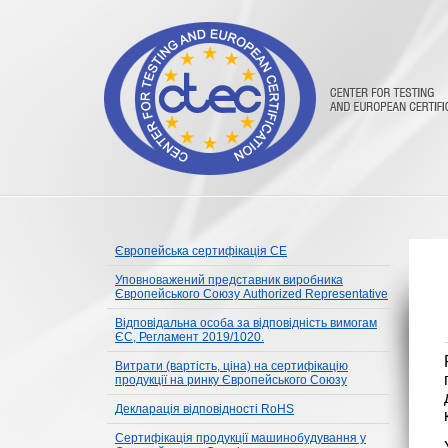
Європейська сертифікація CE
Уповноважений представник виробника
Європейського Союзу Authorized Representative
Відповідальна особа за відповідність вимогам
ЄС, Регламент 2019/1020.
Витрати (вартість, ціна) на сертифікацію
продукції на ринку Європейського Союзу
Декларація відповідності RoHS
Сертифікація продукції машинобудування у