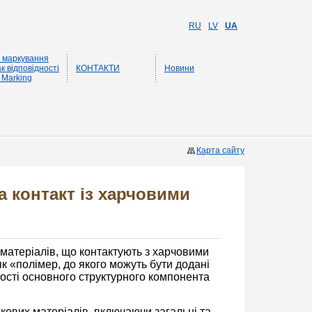
RU
LV
UA
 маркування
к відповідності
КОНТАКТИ
Новини
 Marking
Карта сайту
 контакт із харчовими
матеріалів, що контактують з харчовими
к «полімер, до якого можуть бути додані
кості основного структурного компонента
кових матеріалів, включаючи загальні та