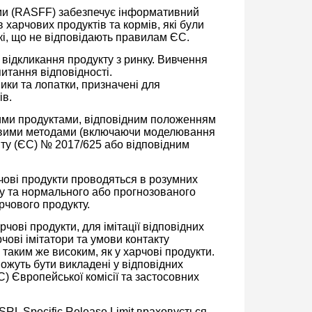
ми (RASFF) забезпечує інформативний
арчових продуктів та кормів, які були
кі, що не відповідають правилам ЄС.
відкликання продукту з ринку. Вивчення
итання відповідності.
ики та лопатки, призначені для
ів.
овими продуктами, відповідним положенням
овими методами (включаючи моделювання
нту (ЄС) № 2017/625 або відповідним
чові продукти проводяться в розумних
лу та нормального або прогнозованого
рчового продукту.
ові продукти, для імітації відповідних
чові імітатори та умови контакту
аким же високим, як у харчові продукти.
ожуть бути викладені у відповідних
) Європейської комісії та застосовних
 SRL Specific Release Limit враховується