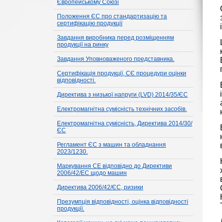
Європейському Союзі
Положення ЄС про стандартизацію та
сертифікацію продукції
Завдання виробника перед розміщенням
продукції на ринку
Завдання Уповноваженого представника.
Сертифікація продукції, СЄ процедури оцінки
відповідності.
Директива з низької напруги (LVD) 2014/35/ЄС
Електромагнітна сумісність технічних засобів.
Електромагнітна сумісність, Директива 2014/30/
ЄС
Регламент ЄС з машин та обладнання
2023/1230.
Маркування CE відповідно до Директиви
2006/42/EC щодо машин
Директива 2006/42/ЄС, ризики
Презумпція відповідності, оцінка відповідності
продукції.