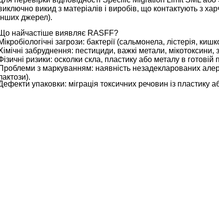
виключно викид з матеріалів і виробів, що контактують з ха
інших джерел).
Що найчастіше виявляє RASFF?
Мікробіологічні загрози: бактерії (сальмонела, лістерія, кишк
Хімічні забруднення: пестициди, важкі метали, мікотоксини,
Фізичні ризики: осколки скла, пластику або металу в готовій п
Проблеми з маркуванням: наявність незадекларованих алерге
лактози).
Дефекти упаковки: міграція токсичних речовин із пластику аб