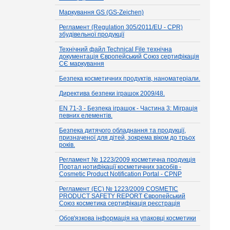
Маркування GS (GS-Zeichen)
Регламент (Regulation 305/2011/EU - CPR)
збудівельної продукції
Технічний файл Technical File технічна
документація Європейський Союз сертифікація
СЄ маркування
Безпека косметичних продуктів, наноматеріали.
Директива безпеки іграшок 2009/48.
EN 71-3 - Безпека іграшок - Частина 3: Міграція
певних елементів.
Безпека дитячого обладнання та продукції,
призначеної для дітей, зокрема віком до трьох
років.
Регламент № 1223/2009 косметична продукція
Портал нотифікації косметичних засобів -
Cosmetic Product Notification Portal - CPNP
Регламент (EC) № 1223/2009 COSMETIC
PRODUCT SAFETY REPORT Європейський
Союз косметика сертифікація реєстрація
Обов'язкова інформація на упаковці косметики