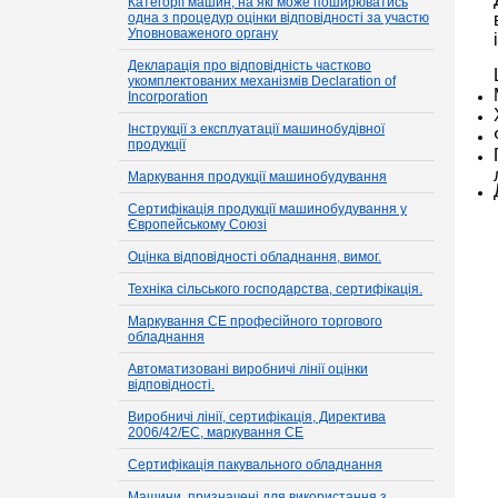
Категорії машин, на які може поширюватись
одна з процедур оцінки відповідності за участю
Уповноваженого органу
Декларація про відповідність частково
укомплектованих механізмів Declaration of
Incorporation
Інструкції з експлуатації машинобудівної
продукції
Маркування продукції машинобудування
Сертифікація продукції машинобудування у
Європейському Союзі
Оцінка відповідності обладнання, вимог.
Техніка сільського господарства, сертифікація.
Маркування CE професійного торгового
обладнання
Автоматизовані виробничі лінії оцінки
відповідності.
Виробничі лінії, сертифікація, Директива
2006/42/EC, маркування CE
Сертифікація пакувального обладнання
Машини, призначені для використання з