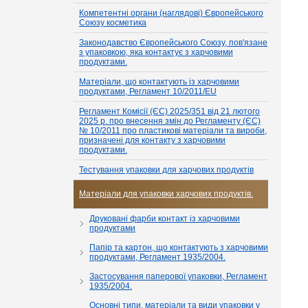
Компетентні органи (наглядові) Європейського
Союзу косметика
Законодавство Європейського Союзу, пов'язане
з упаковкою, яка контактує з харчовими
продуктами.
Матеріали, що контактують із харчовими
продуктами, Регламент 10/2011/EU
Регламент Комісії (ЄС) 2025/351 від 21 лютого
2025 р. про внесення змін до Регламенту (ЄС)
№ 10/2011 про пластикові матеріали та вироби,
призначені для контакту з харчовими
продуктами.
Тестування упаковки для харчових продуктів
Матеріали для упаковки харчових продуктів.
Друковані фарби контакт із харчовими
продуктами
Папір та картон, що контактують з харчовими
продуктами, Регламент 1935/2004.
Застосування паперової упаковки, Регламент
1935/2004.
Основні типи, матеріали та види упаковки у