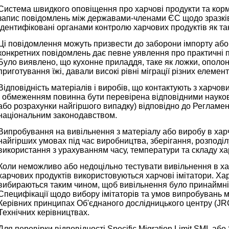
Система швидкого оповіщення про харчові продукти та кор
запис повідомлень між державами-членами ЄС щодо зразків х
ідентифіковані органами контролю харчових продуктів як та
Ці повідомлення можуть призвести до заборони імпорту або 
конкретних повідомлень дає певне уявлення про практичні п
Було виявлено, що кухонне приладдя, таке як ложки, ополон
приготування їжі, давали високі рівні міграції різних елемент
Відповідність матеріалів і виробів, що контактують з харч
і обмеженням повинна бути перевірена відповідними наук
або розрахунки найгіршого випадку) відповідно до Регламе
національним законодавством.
Випробування на вивільнення з матеріалу або виробу в хар
найгірших умовах під час виробництва, зберігання, розподі
використання з урахуванням часу, температури та складу ха
Коли неможливо або недоцільно тестувати вивільнення в харч
харчових продуктів використовуються харчові імітатори. Хар
вибираються таким чином, щоб вивільнення було принаймні т
Специфікації щодо вибору імітаторів та умов випробувань м
Керівних принципах Об'єднаного дослідницького центру (JRC
Технічних керівництвах.
Для перевірки відповідності Specific Migration Limit SML або