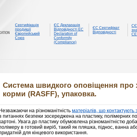
Сертифікація
ЄС Декларація
CЄ
ЄС Сертифікат
продукції
Відповідності EC
зна
Відповідності
Європейський
Declaration of
CE
Союз
Conformity
(Compliance)
Система швидкого оповіщення про х
корми (RASFF), упаковка.
Незважаючи на різноманітність
матеріалів, що контактують
в питаннях безпеки зосереджена на пластику, полімерних пок
картоні. Увага до пластику обумовлена різноманітністю доба
полімеру в готовий виріб, такий як пляшка, піднос, ванна або
придатній для кінцевого використання.