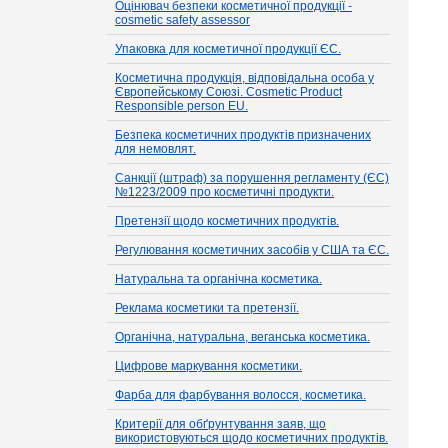
Оцінювач безпеки косметичної продукції -
cosmetic safety assessor
Упаковка для косметичної продукції ЄС.
Косметична продукція, відповідальна особа у
Європейському Союзі. Cosmetic Product
Responsible person EU.
Безпека косметичних продуктів призначених
для немовлят.
Санкції (штраф) за порушення регламенту (ЄС)
№1223/2009 про косметичні продукти.
Претензії щодо косметичних продуктів.
Регулювання косметичних засобів у США та ЄС.
Натуральна та органічна косметика.
Реклама косметики та претензії.
Органічна, натуральна, веганська косметика.
Цифрове маркування косметики.
Фарба для фарбування волосся, косметика.
Критерії для обґрунтування заяв, що
використовуються щодо косметичних продуктів.