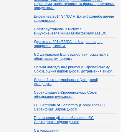
харчовими, косметичними та фармацевтичними
продуктами.
Директива 2014/34/ЄС ATEX вибухонебезпечне
середовище
Електроустановки в місцях з
вибухонебезпечними атмосферами (ATEX).
Директива 2014/68/ЄС з обладнання, що
працює під тиском.
ЄС Декларація Відповідності випускається в
обов'язковому порядку
Органи нагляду над ринком у Європейському
Союзі, оцінка відповідності, дотримання вимог.
Європейські гармонізовані (узгоджені)
стандарти
Сертифікація в Європейському Союзі
обладнання вживаного.
EC Certificate of Conformity (Compliance) ЄС
Сертифікат Відповідності
Припинення дії чи позбавлення ЄС
Сертифікатів відповідності
СЕ маркування