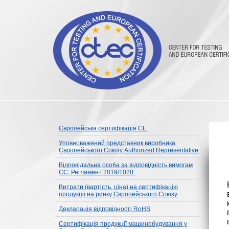
Європейська сертифікація CE
Уповноважений представник виробника
Європейського Союзу Authorized Representative
Відповідальна особа за відповідність вимогам
ЄС, Регламент 2019/1020.
Витрати (вартість, ціна) на сертифікацію
продукції на ринку Європейського Союзу
Декларація відповідності RoHS
Сертифікація продукції машинобудування у