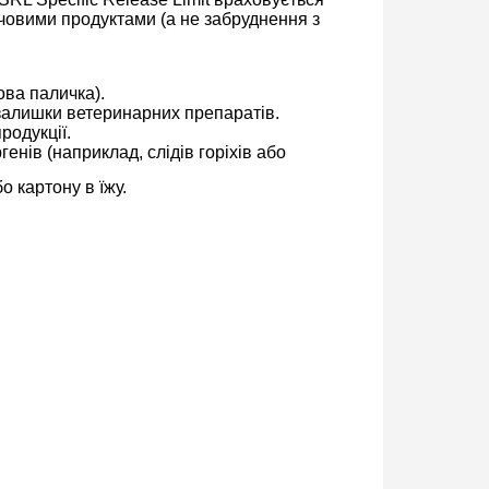
рчовими продуктами (а не забруднення з
ова паличка).
 залишки ветеринарних препаратів.
родукції.
нів (наприклад, слідів горіхів або
о картону в їжу.