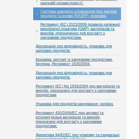
харчовій промисловості.
Система швидкого оповіщення про харчові
продукти та корми (RASFF), упаковка.
Регламент (EC) 2023/2006 правила належної
виробничої практики (GMP), матеріалів та
виробів, призначених для контакту з
харчовими продуктами.
Декларація про відповідність, упаковка для
харчових продуктів.
Кераміка, контакт із харчовими продуктами,
безпека, Регламент 1935/2004.
Декларація про відповідність, упаковка для
харчових продуктів.
Регламент (EC) No 1935/2004 про матеріали та
вироби, призначені для контакту з харчовими
продуктами
Упаковка для продуктів харчування, силікон.
Регламент 450/2009/EC про активні та
інтелектуальні матеріали та вироби,
призначені для контакту з харчовими
продуктами.
Директива 94/62/EC про упаковку та пакувальні