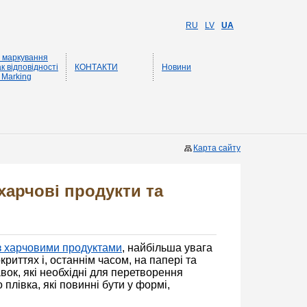
RU
LV
UA
 маркування
к відповідності
КОНТАКТИ
Новини
 Marking
Карта сайту
арчові продукти та
 з харчовими продуктами
, найбільша увага
риттях і, останнім часом, на папері та
вок, які необхідні для перетворення
 плівка, які повинні бути у формі,