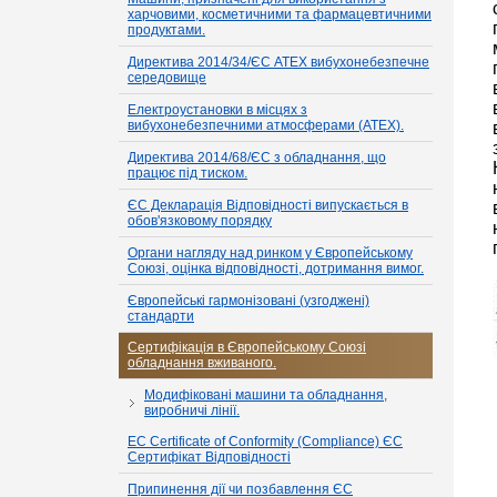
харчовими, косметичними та фармацевтичними
продуктами.
Директива 2014/34/ЄС ATEX вибухонебезпечне
середовище
Електроустановки в місцях з
вибухонебезпечними атмосферами (ATEX).
Директива 2014/68/ЄС з обладнання, що
працює під тиском.
ЄС Декларація Відповідності випускається в
обов'язковому порядку
Органи нагляду над ринком у Європейському
Союзі, оцінка відповідності, дотримання вимог.
Європейські гармонізовані (узгоджені)
стандарти
Сертифікація в Європейському Союзі
обладнання вживаного.
Модифіковані машини та обладнання,
виробничі лінії.
EC Certificate of Conformity (Compliance) ЄС
Сертифікат Відповідності
Припинення дії чи позбавлення ЄС