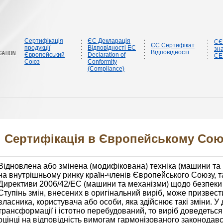
Сертифікація
ЄС Декларація
CЄ
ЄС Сертифікат
продукції
Відповідності EC
зна
Відповідності
Європейський
Declaration of
CE
Союз
Conformity
(Compliance)
Сертифікація в Європейському Сою
Відновлена або змінена (модифікована) техніка (машини та
на внутрішньому ринку країн-членів Європейського Союзу, 
Директиви 2006/42/EC (машини та механізми) щодо безпеки 
Ступінь змін, внесених в оригінальний виріб, може призвес
власника, користувача або особи, яка здійснює такі зміни. У
трансформації і істотно перебудований, то виріб доведеться
оцінці на відповідність вимогам гармонізованого законода