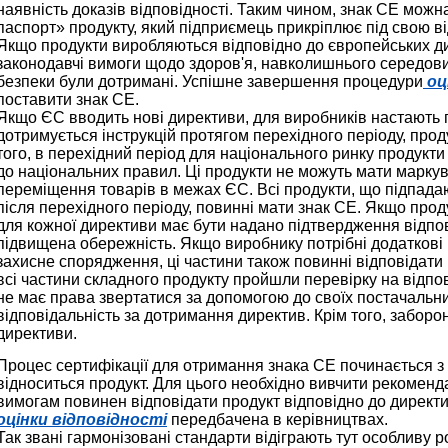
наявність доказів відповідності. Таким чином, знак CE можн
паспорт» продукту, який підприємець прикріплює під свою ві
Якщо продукти виробляються відповідно до європейських ди
законодавчі вимоги щодо здоров'я, навколишнього середови
безпеки були дотримані. Успішне завершення процедури
оц
поставити знак CE.
Якщо ЄС вводить нові директиви, для виробників настають 
дотримується інструкцій протягом перехідного періоду, про
того, в перехідний період для національного ринку продукт
до національних правил. Ці продукти не можуть мати маркув
переміщення товарів в межах ЄС. Всі продукти, що підпада
після перехідного періоду, повинні мати знак CE. Якщо проду
для кожної директиви має бути надано підтвердження відпов
підвищена обережність. Якщо виробнику потрібні додаткові 
захисне спорядження, ці частини також повинні відповідати
всі частини складного продукту пройшли перевірку на відпові
не має права звертатися за допомогою до своїх постачальни
відповідальність за дотримання директив. Крім того, заборо
директиви.
Процес сертифікації для отримання знака CE починається з р
відноситься продукт. Для цього необхідно вивчити рекомендац
вимогам повинен відповідати продукт відповідно до директи
оцінки відповідності
передбачена в керівництвах.
Так звані гармонізовані стандарти відіграють тут особливу 