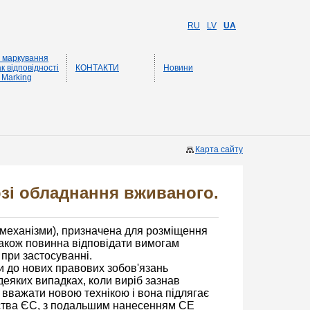
RU
LV
UA
 маркування
к відповідності
КОНТАКТИ
Новини
 Marking
Карта сайту
зі обладнання вживаного.
 механізми), призначена для розміщення
також повинна відповідати вимогам
при застосуванні.
ти до нових правових зобов'язань
 деяких випадках, коли виріб зазнав
 вважати новою технікою і вона підлягає
вства ЄС, з подальшим нанесенням СЕ