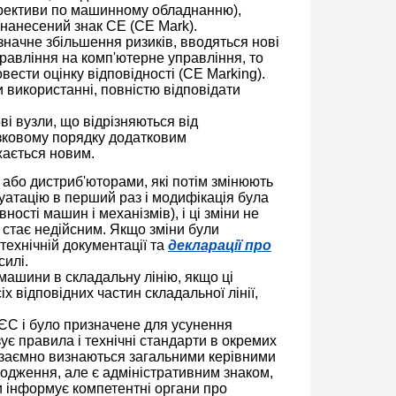
ирективи по машинному обладнанню),
в нанесений знак СЕ (CE Mark).
 значне збільшення ризиків, вводяться нові
равління на комп'ютерне управління, то
вести оцінку відповідності (CE Marking).
 використанні, повністю відповідати
ві вузли, що відрізняються від
'язковому порядку додатковим
жається новим.
або дистриб'юторами, які потім змінюють
луатацію в перший раз і модифікація була
ості машин і механізмів), і ці зміни не
 стає недійсним. Якщо зміни були
технічній документації та
декларації про
силі.
машини в складальну лінію, якщо ці
х відповідних частин складальної лінії,
ЄС і було призначене для усунення
зує правила і технічні стандарти в окремих
 взаємно визнаються загальними керівними
одження, але є адміністративним знаком,
и інформує компетентні органи про