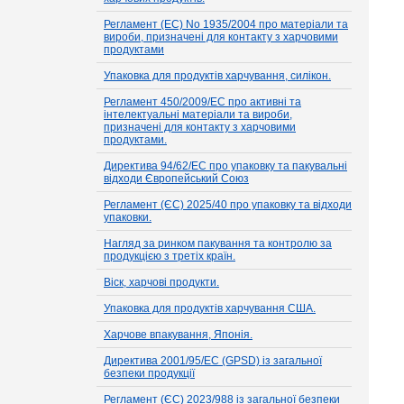
Регламент (EC) No 1935/2004 про матеріали та
вироби, призначені для контакту з харчовими
продуктами
Упаковка для продуктів харчування, силікон.
Регламент 450/2009/EC про активні та
інтелектуальні матеріали та вироби,
призначені для контакту з харчовими
продуктами.
Директива 94/62/EC про упаковку та пакувальні
відходи Європейський Союз
Регламент (ЄС) 2025/40 про упаковку та відходи
упаковки.
Нагляд за ринком пакування та контролю за
продукцією з третіх країн.
Віск, харчові продукти.
Упаковка для продуктів харчування США.
Харчове впакування, Японія.
Директива 2001/95/EC (GPSD) із загальної
безпеки продукції
Регламент (ЄС) 2023/988 із загальної безпеки