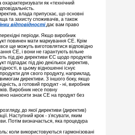
а охарактеризувати як «технічний
дповідальність.
ректив, влада припускає, що основні
ща та захисту споживачів, а також
інки відповідності
дає вам право
перехідні періоди. Якщо виробник
дукт повинен мати маркування CE. Крім
и все ще можуть виготовлятися відповідно
ання CE, і вони не гарантують вільне
ють під дію директиви ЄС щодо продуктів
кт підпадає під дію декількох директив,
ідності, в цьому відношенні існує
продукти для свого продукту, наприклад,
 вимогам директиви. З іншого боку, якщо
дність, а готовий продукт - ні, виробник
ків. Виробник несе повну
нено наносити знак CE на продукт без
озгляду, до якої директиви (директив)
ії. Наступний крок - з'ясувати, яким
ви. Потім визначається, яка процедура
роль: коли використовуються гармонізовані