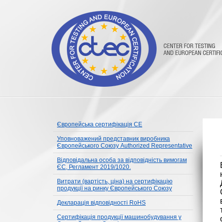
Європейська сертифікація CE
Уповноважений представник виробника
Європейського Союзу Authorized Representative
Відповідальна особа за відповідність вимогам
ЄС, Регламент 2019/1020.
Витрати (вартість, ціна) на сертифікацію
продукції на ринку Європейського Союзу
Декларація відповідності RoHS
Сертифікація продукції машинобудування у