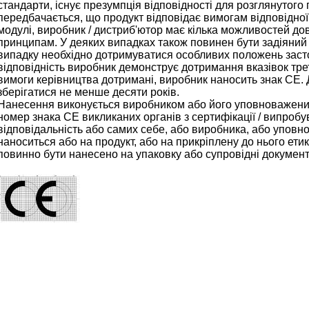
стандарти, існує презумпція відповідності для розглянутого 
передбачається, що продукт відповідає вимогам відповідної
модулі, виробник / дистриб'ютор має кілька можливостей до
принципам. У деяких випадках також повинен бути задіяний 
випадку необхідно дотримуватися особливих положень заст
відповідність виробник демонструє дотримання вказівок трет
вимоги керівництва дотримані, виробник наносить знак CE. 
зберігатися не менше десяти років.
Нанесення виконується виробником або його уповноважени
номер знака CE викликаних органів з сертифікації / випроб
відповідальність або самих себе, або виробника, або упов
наноситься або на продукт, або на прикріплену до нього ет
повинно бути нанесено на упаковку або супровідні документ