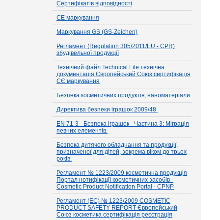
Сертифікатів відповідності
СЕ маркування
Маркування GS (GS-Zeichen)
Регламент (Regulation 305/2011/EU - CPR)
збудівельної продукції
Технічний файл Technical File технічна
документація Європейський Союз сертифікація
СЄ маркування
Безпека косметичних продуктів, наноматеріали.
Директива безпеки іграшок 2009/48.
EN 71-3 - Безпека іграшок - Частина 3: Міграція
певних елементів.
Безпека дитячого обладнання та продукції,
призначеної для дітей, зокрема віком до трьох
років.
Регламент № 1223/2009 косметична продукція
Портал нотифікації косметичних засобів -
Cosmetic Product Notification Portal - CPNP
Регламент (EC) № 1223/2009 COSMETIC
PRODUCT SAFETY REPORT Європейський
Союз косметика сертифікація реєстрація