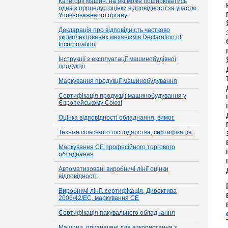
Категорії машин, на які може поширюватись
одна з процедур оцінки відповідності за участю
Уповноваженого органу
Декларація про відповідність частково
укомплектованих механізмів Declaration of
Incorporation
Інструкції з експлуатації машинобудівної
продукції
Маркування продукції машинобудування
Сертифікація продукції машинобудування у
Європейському Союзі
Оцінка відповідності обладнання, вимог.
Техніка сільського господарства, сертифікація.
Маркування CE професійного торгового
обладнання
Автоматизовані виробничі лінії оцінки
відповідності.
Виробничі лінії, сертифікація, Директива
2006/42/EC, маркування CE
Сертифікація пакувального обладнання
Машини, призначені для використання з