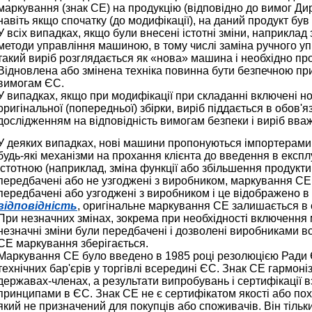
маркування (знак СЕ) на продукцію (відповідно до вимог Д
навіть якщо спочатку (до модифікації), на даний продукт бу
У всіх випадках, якщо були внесені істотні зміни, наприклад
методи управління машиною, в тому числі заміна ручного уп
такий виріб розглядається як «нова» машина і необхідно про
Відновлена або змінена техніка повинна бути безпечною при
вимогам ЄС.
У випадках, якщо при модифікації при складанні включені но
оригінальної (попередньої) збірки, виріб піддається в обов
дослідженням на відповідність вимогам безпеки і виріб вва
У деяких випадках, нові машини пропонуються імпортерами 
будь-які механізми на прохання клієнта до введення в експ
істотною (наприклад, зміна функції або збільшення продуктивн
передбачені або не узгоджені з виробником, маркування CE
передбачені або узгоджені з виробником і це відображено в 
відповідність
, оригінальне маркування СЕ залишається в 
При незначних змінах, зокрема при необхідності включення 
незначні зміни були передбачені і дозволені виробниками всі
СЕ маркування зберігається.
Маркування CE було введено в 1985 році резолюцією Ради 
технічних бар'єрів у торгівлі всередині ЄС. Знак CE гармоні
державах-членах, а результати випробувань і сертифікації
принципами в ЄС. Знак CE не є сертифікатом якості або пох
який не призначений для покупців або споживачів. Він тільк