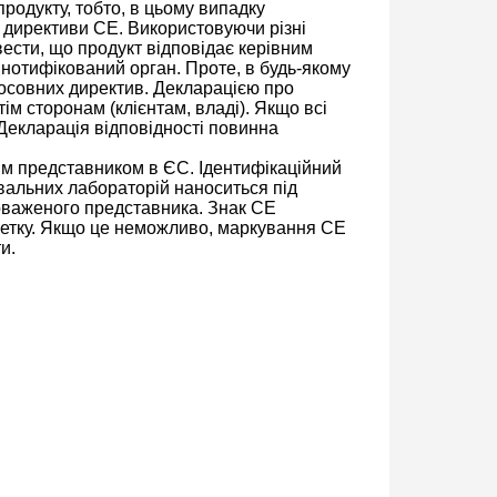
продукту, тобто, в цьому випадку
 директиви CE. Використовуючи різні
вести, що продукт відповідає керівним
нотифікований орган. Проте, в будь-якому
осовних директив. Декларацією про
ім сторонам (клієнтам, владі). Якщо всі
Декларація відповідності повинна
м представником в ЄС. Ідентифікаційний
увальних лабораторій наноситься під
новаженого представника. Знак CE
икетку. Якщо це неможливо, маркування CE
и.