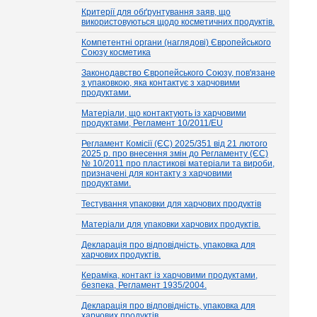
Критерії для обґрунтування заяв, що
використовуються щодо косметичних продуктів.
Компетентні органи (наглядові) Європейського
Союзу косметика
Законодавство Європейського Союзу, пов'язане
з упаковкою, яка контактує з харчовими
продуктами.
Матеріали, що контактують із харчовими
продуктами, Регламент 10/2011/EU
Регламент Комісії (ЄС) 2025/351 від 21 лютого
2025 р. про внесення змін до Регламенту (ЄС)
№ 10/2011 про пластикові матеріали та вироби,
призначені для контакту з харчовими
продуктами.
Тестування упаковки для харчових продуктів
Матеріали для упаковки харчових продуктів.
Декларація про відповідність, упаковка для
харчових продуктів.
Кераміка, контакт із харчовими продуктами,
безпека, Регламент 1935/2004.
Декларація про відповідність, упаковка для
харчових продуктів.