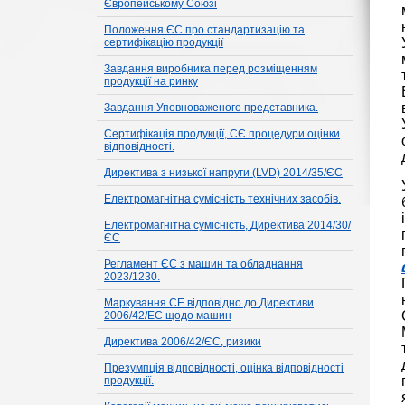
Європейському Союзі
Положення ЄС про стандартизацію та
сертифікацію продукції
Завдання виробника перед розміщенням
продукції на ринку
Завдання Уповноваженого представника.
Сертифікація продукції, СЄ процедури оцінки
відповідності.
Директива з низької напруги (LVD) 2014/35/ЄС
Електромагнітна сумісність технічних засобів.
Електромагнітна сумісність, Директива 2014/30/
ЄС
Регламент ЄС з машин та обладнання
2023/1230.
Маркування CE відповідно до Директиви
2006/42/EC щодо машин
Директива 2006/42/ЄС, ризики
Презумпція відповідності, оцінка відповідності
продукції.