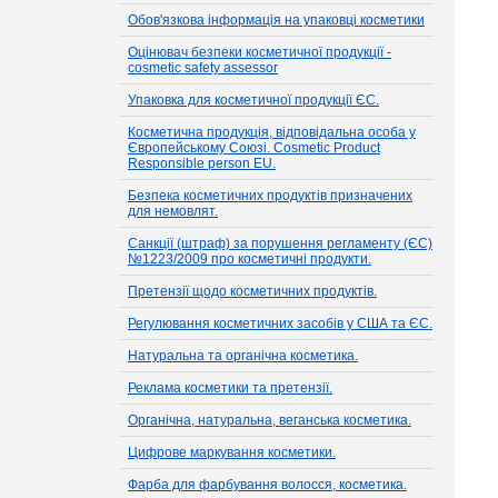
Обов'язкова інформація на упаковці косметики
Оцінювач безпеки косметичної продукції -
cosmetic safety assessor
Упаковка для косметичної продукції ЄС.
Косметична продукція, відповідальна особа у
Європейському Союзі. Cosmetic Product
Responsible person EU.
Безпека косметичних продуктів призначених
для немовлят.
Санкції (штраф) за порушення регламенту (ЄС)
№1223/2009 про косметичні продукти.
Претензії щодо косметичних продуктів.
Регулювання косметичних засобів у США та ЄС.
Натуральна та органічна косметика.
Реклама косметики та претензії.
Органічна, натуральна, веганська косметика.
Цифрове маркування косметики.
Фарба для фарбування волосся, косметика.