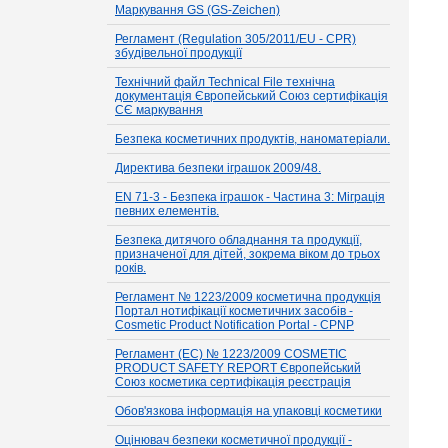
Маркування GS (GS-Zeichen)
Регламент (Regulation 305/2011/EU - CPR)
збудівельної продукції
Технічний файл Technical File технічна
документація Європейський Союз сертифікація
СЄ маркування
Безпека косметичних продуктів, наноматеріали.
Директива безпеки іграшок 2009/48.
EN 71-3 - Безпека іграшок - Частина 3: Міграція
певних елементів.
Безпека дитячого обладнання та продукції,
призначеної для дітей, зокрема віком до трьох
років.
Регламент № 1223/2009 косметична продукція
Портал нотифікації косметичних засобів -
Cosmetic Product Notification Portal - CPNP
Регламент (EC) № 1223/2009 COSMETIC
PRODUCT SAFETY REPORT Європейський
Союз косметика сертифікація реєстрація
Обов'язкова інформація на упаковці косметики
Оцінювач безпеки косметичної продукції -