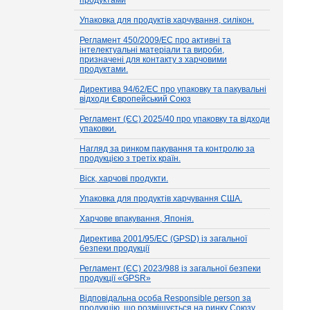
продуктами
Упаковка для продуктів харчування, силікон.
Регламент 450/2009/EC про активні та
інтелектуальні матеріали та вироби,
призначені для контакту з харчовими
продуктами.
Директива 94/62/EC про упаковку та пакувальні
відходи Європейський Союз
Регламент (ЄС) 2025/40 про упаковку та відходи
упаковки.
Нагляд за ринком пакування та контролю за
продукцією з третіх країн.
Віск, харчові продукти.
Упаковка для продуктів харчування США.
Харчове впакування, Японія.
Директива 2001/95/EC (GPSD) із загальної
безпеки продукції
Регламент (ЄС) 2023/988 із загальної безпеки
продукції «GPSR»
Відповідальна особа Responsible person за
продукцію, що розміщується на ринку Союзу.