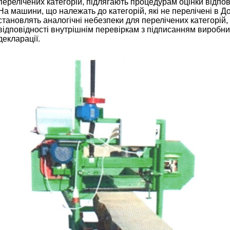
перелічених категорій, підлягають процедурам оцінки відповід
На машини, що належать до категорій, які не перелічені в До
становлять аналогічні небезпеки для перелічених категорій
відповідності внутрішнім перевіркам з підписанням вироб
декларації.