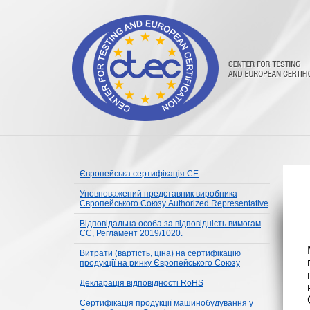
Європейська сертифікація CE
Уповноважений представник виробника
Європейського Союзу Authorized Representative
Відповідальна особа за відповідність вимогам
ЄС, Регламент 2019/1020.
Витрати (вартість, ціна) на сертифікацію
продукції на ринку Європейського Союзу
Декларація відповідності RoHS
Сертифікація продукції машинобудування у