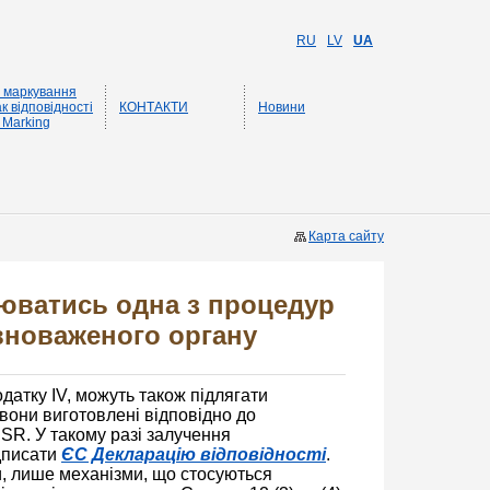
RU
LV
UA
 маркування
к відповідності
КОНТАКТИ
Новини
 Marking
Карта сайту
рюватись одна з процедур
овноваженого органу
датку IV, можуть також підлягати
 вони виготовлені відповідно до
SR. У такому разі залучення
ідписати
ЄС Декларацію відповідності
.
и, лише механізми, що стосуються