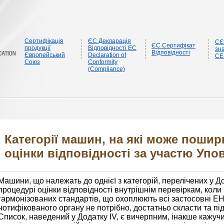
Сертифікація
ЄС Декларація
CЄ
ЄС Сертифікат
продукції
Відповідності EC
зна
Відповідності
Європейський
Declaration of
CE
Союз
Conformity
(Compliance)
Категорії машин, на які може поши
оцінки відповідності за участю Уп
Машини, що належать до однієї з категорій, перелічених у До
процедурі оцінки відповідності внутрішнім перевіркам, коли
гармонізованих стандартів, що охоплюють всі застосовні EH
нотифікованого органу не потрібно, достатньо скласти та п
Список, наведений у Додатку IV, є вичерпним, інакше кажуч