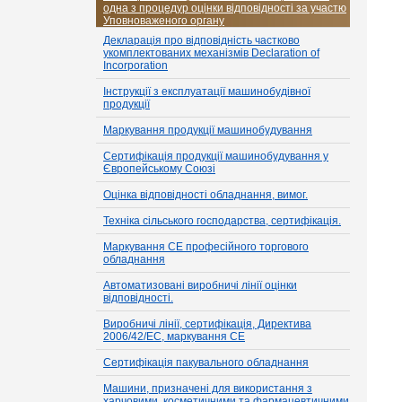
одна з процедур оцінки відповідності за участю
Уповноваженого органу
Декларація про відповідність частково
укомплектованих механізмів Declaration of
Incorporation
Інструкції з експлуатації машинобудівної
продукції
Маркування продукції машинобудування
Сертифікація продукції машинобудування у
Європейському Союзі
Оцінка відповідності обладнання, вимог.
Техніка сільського господарства, сертифікація.
Маркування CE професійного торгового
обладнання
Автоматизовані виробничі лінії оцінки
відповідності.
Виробничі лінії, сертифікація, Директива
2006/42/EC, маркування CE
Сертифікація пакувального обладнання
Машини, призначені для використання з
харчовими, косметичними та фармацевтичними