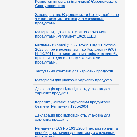
Компетентні органи (наглядові) Європейського
Союзу косметика
Законодавство Європейського Союзу, пов'язане
з упаковкою, яка контактує з харчовими
продуктами.
Матеріали, що контактують із харчовими
продуктами, Регламент 10/2011/EU
Регламент Комісії (ЄС) 2025/351 від 21 лютого
2025 р. про внесення змін до Регламенту (ЄС)
№ 10/2011 про пластикові матеріали та вироби,
призначені для контакту з харчовими
продуктами.
Тестування упаковки для харчових продуктів
Матеріали для упаковки харчових продуктів.
Декларація про відповідність, упаковка для
харчових продуктів.
Кераміка, контакт із харчовими продуктами,
безпека, Регламент 1935/2004.
Декларація про відповідність, упаковка для
харчових продуктів.
Регламент (EC) No 1935/2004 про матеріали та
вироби, призначені для контакту з харчовими