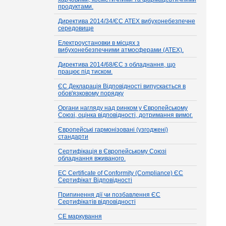
продуктами.
Директива 2014/34/ЄС ATEX вибухонебезпечне
середовище
Електроустановки в місцях з
вибухонебезпечними атмосферами (ATEX).
Директива 2014/68/ЄС з обладнання, що
працює під тиском.
ЄС Декларація Відповідності випускається в
обов'язковому порядку
Органи нагляду над ринком у Європейському
Союзі, оцінка відповідності, дотримання вимог.
Європейські гармонізовані (узгоджені)
стандарти
Сертифікація в Європейському Союзі
обладнання вживаного.
EC Certificate of Conformity (Compliance) ЄС
Сертифікат Відповідності
Припинення дії чи позбавлення ЄС
Сертифікатів відповідності
СЕ маркування