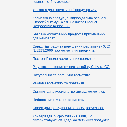
cosmetic safety assessor
Упаковка для косметичної продукції ЄС.
Косметична продукція, відповідальна особа у
Європейському Союзі. Cosmetic Product
Responsible person EU.
Безпека косметичних продуктів призначених
для немовлят.
Санкції (штраф) за порушення регламенту (ЄС)
№1223/2009 про косметичні продукти.
Претензії щодо косметичних продуктів.
Регулювання косметичних засобів у США та ЄС.
Натуральна та органічна косметика.
Реклама косметики та претензії.
Органічна, натуральна, веганська косметика.
Цифрове маркування косметики.
Фарба для фарбування волосся, косметика.
Критерії для обґрунтування заяв, що
використовуються щодо косметичних продуктів.