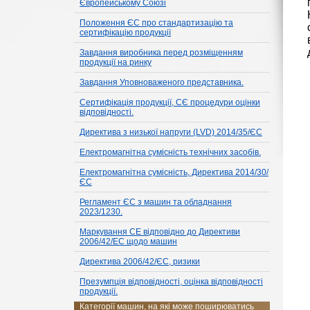
Європейському Союзі
Положення ЄС про стандартизацію та
сертифікацію продукції
Завдання виробника перед розміщенням
продукції на ринку
Завдання Уповноваженого представника.
Сертифікація продукції, СЄ процедури оцінки
відповідності.
Директива з низької напруги (LVD) 2014/35/ЄС
Електромагнітна сумісність технічних засобів.
Електромагнітна сумісність, Директива 2014/30/
ЄС
Регламент ЄС з машин та обладнання
2023/1230.
Маркування CE відповідно до Директиви
2006/42/EC щодо машин
Директива 2006/42/ЄС, ризики
Презумпція відповідності, оцінка відповідності
продукції.
Категорії машин, на які може поширюватись