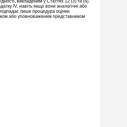
ності, викладеним у Статтях 12 (3) та (4).
датку IV, навіть якщо вони аналогічні або
, підпадає лише процедура оцінки
ником або уповноваженим представником