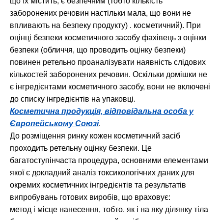
що їх містить, є безпечним (тобто кількість
заборонених речовин настільки мала, що вони не
впливають на безпеку продукту) . косметичний). При
оцінці безпеки косметичного засобу фахівець з оцінки
безпеки (обличчя, що проводить оцінку безпеки)
повинен ретельно проаналізувати наявність слідових
кількостей заборонених речовин. Оскільки домішки не
є інгредієнтами косметичного засобу, вони не включені
до списку інгредієнтів на упаковці.
Косметична продукція, відповідальна особа у
Європейському Союзі
.
До розміщення ринку кожен косметичний засіб
проходить ретельну оцінку безпеки. Це
багатоступінчаста процедура, основними елементами
якої є докладний аналіз токсикологічних даних для
окремих косметичних інгредієнтів та результатів
випробувань готових виробів, що враховує:
метод і місце нанесення, тобто. як і на яку ділянку тіла