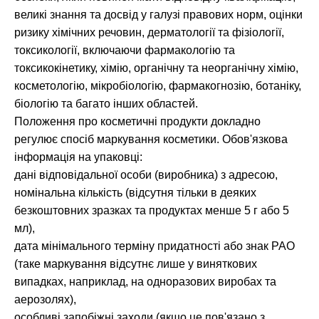
великі знання та досвід у галузі правових норм, оцінки
ризику хімічних речовин, дерматології та фізіології,
токсикології, включаючи фармакологію та
токсикокінетику, хімію, органічну та неорганічну хімію,
косметологію, мікробіологію, фармакогнозію, ботаніку,
біологію та багато інших областей.
Положення про косметичні продукти докладно
регулює спосіб маркування косметики. Обов'язкова
інформація на упаковці:
дані відповідальної особи (виробника) з адресою,
номінальна кількість (відсутня тільки в деяких
безкоштовних зразках та продуктах менше 5 г або 5
мл),
дата мінімального терміну придатності або знак PAO
(таке маркування відсутнє лише у виняткових
випадках, наприклад, на одноразових виробах та
аерозолях),
особливі запобіжні заходи (якщо це пов'язано з