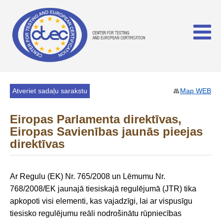
Atveriet sadaļu sarakstu
Map WEB
Eiropas Parlamenta direktīvas,
Eiropas Savienības jaunās pieejas
direktīvas
Ar Regulu (EK) Nr. 765/2008 un Lēmumu Nr.
768/2008/EK jaunajā tiesiskajā regulējumā (JTR) tika
apkopoti visi elementi, kas vajadzīgi, lai ar vispusīgu
tiesisko regulējumu reāli nodrošinātu rūpniecības