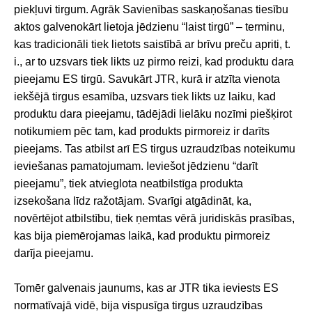
piekļuvi tirgum. Agrāk Savienības saskaņošanas tiesību
aktos galvenokārt lietoja jēdzienu “laist tirgū” – terminu,
kas tradicionāli tiek lietots saistībā ar brīvu preču apriti, t.
i., ar to uzsvars tiek likts uz pirmo reizi, kad produktu dara
pieejamu ES tirgū. Savukārt JTR, kurā ir atzīta vienota
iekšējā tirgus esamība, uzsvars tiek likts uz laiku, kad
produktu dara pieejamu, tādējādi lielāku nozīmi piešķirot
notikumiem pēc tam, kad produkts pirmoreiz ir darīts
pieejams. Tas atbilst arī ES tirgus uzraudzības noteikumu
ieviešanas pamatojumam. Ieviešot jēdzienu “darīt
pieejamu”, tiek atvieglota neatbilstīga produkta
izsekošana līdz ražotājam. Svarīgi atgādināt, ka,
novērtējot atbilstību, tiek ņemtas vērā juridiskās prasības,
kas bija piemērojamas laikā, kad produktu pirmoreiz
darīja pieejamu.
Tomēr galvenais jaunums, kas ar JTR tika ieviests ES
normatīvajā vidē, bija vispusīga tirgus uzraudzības