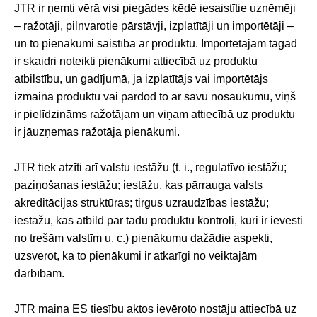
JTR ir ņemti vērā visi piegādes ķēdē iesaistītie uzņēmēji
– ražotāji, pilnvarotie pārstāvji, izplatītāji un importētāji –
un to pienākumi saistībā ar produktu. Importētājam tagad
ir skaidri noteikti pienākumi attiecībā uz produktu
atbilstību, un gadījumā, ja izplatītājs vai importētājs
izmaina produktu vai pārdod to ar savu nosaukumu, viņš
ir pielīdzināms ražotājam un viņam attiecībā uz produktu
ir jāuzņemas ražotāja pienākumi.
JTR tiek atzīti arī valstu iestāžu (t. i., regulatīvo iestāžu;
paziņošanas iestāžu; iestāžu, kas pārrauga valsts
akreditācijas struktūras; tirgus uzraudzības iestāžu;
iestāžu, kas atbild par tādu produktu kontroli, kuri ir ievesti
no trešām valstīm u. c.) pienākumu dažādie aspekti,
uzsverot, ka to pienākumi ir atkarīgi no veiktajām
darbībām.
JTR maina ES tiesību aktos ievēroto nostāju attiecībā uz