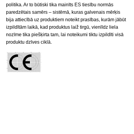
politika. Ar to būtiski tika mainīts ES tiesību normās
paredzētais samērs – sistēmā, kuras galvenais mērķis
bija attiecībā uz produktiem noteikt prasības, kurām jābūt
izpildītām laikā, kad produktus laiž tirgū, vienlīdz liela
nozīme tika piešķirta tam, lai noteikumi tiktu izpildīti visā
produktu dzīves ciklā.