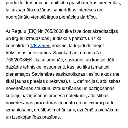
produktu drošumu un atbilstību prasībām, kas pieņemtas,
lai aizsargātu dažādas sabiedrības intereses un
nodrošinātu vienotā tirgus pienācīgu darbību.
Ar Regulu (EK) Nr. 765/2008 tika izveidots akreditācijas
un tirgus uzraudzības juridiskais pamats un tika
konsolidēta
CE zīmes
nozīme, tādējādi definējot
trūkstošos noteikumus. Savukārt ar Lēmumu Nr.
768/2008/EK tika atjaunināti, saskaņoti un konsolidēti
dažādie tehniskie instrumenti, kas jau tika izmantoti
pieņemtajos Savienības saskaņošanas tiesību aktos (ne
tikai jaunās pieejas direktīvās), t. i., definīcijas, atbilstības
novērtēšanas struktūru izraudzīšanās un paziņošanas
kritēriji, paziņošanas procesa noteikumi, atbilstības
novērtēšanas procedūras (moduļi) un noteikumi par to
izmantošanu, drošības mehānismi, uzņēmēju pienākumi
un izsekojamības prasības.