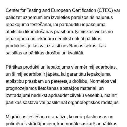
Center for Testing and European Certification (CTEC) var
palīdzēt uzņēmumiem izvēlēties pareizos risinājumus
iepakojuma testēšanai, lai pārbaudītu iepakojuma
atbilstību likumdošanas prasībām. Ķīmiskās vielas no
iepakojuma un iekārtām nedrīkst nokļūt pārtikas
produktos, jo tas var izraisīt nevēlamas sekas, kas
saistītas ar pārtikas drošību un kvalitāti.
Pārtikas produkti un iepakojums vienmēr mijiedarbojas,
un šī mijiedarbība ir jāpēta, lai garantētu iepakojuma
atbilstību prasībām un patērētāju drošību. Normālos vai
prognozējamos lietošanas apstākļos materiāli un
izstrādājumi nedrīkst apdraudēt cilvēku veselību, mainīt
pārtikas sastāvu vai pasliktināt organoleptiskos rādītājus.
Migrācijas testēšana ir analīze, ko veic plastmasas un
polimēru izstrādājumiem, kuri nonāk saskarē ar pārtikas