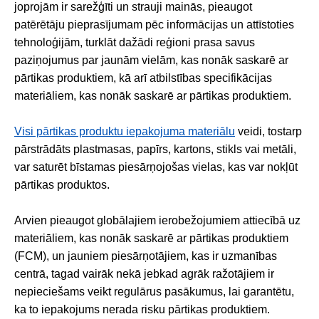
joprojām ir sarežģīti un strauji mainās, pieaugot
patērētāju pieprasījumam pēc informācijas un attīstoties
tehnoloģijām, turklāt dažādi reģioni prasa savus
paziņojumus par jaunām vielām, kas nonāk saskarē ar
pārtikas produktiem, kā arī atbilstības specifikācijas
materiāliem, kas nonāk saskarē ar pārtikas produktiem.
Visi pārtikas produktu iepakojuma materiālu
veidi, tostarp
pārstrādāts plastmasas, papīrs, kartons, stikls vai metāli,
var saturēt bīstamas piesārņojošas vielas, kas var nokļūt
pārtikas produktos.
Arvien pieaugot globālajiem ierobežojumiem attiecībā uz
materiāliem, kas nonāk saskarē ar pārtikas produktiem
(FCM), un jauniem piesārņotājiem, kas ir uzmanības
centrā, tagad vairāk nekā jebkad agrāk ražotājiem ir
nepieciešams veikt regulārus pasākumus, lai garantētu,
ka to iepakojums nerada risku pārtikas produktiem.