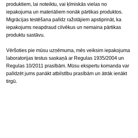
produktiem, lai noteiktu, vai ķīmiskās vielas no
iepakojuma un materiāliem nonāk pārtikas produktos.
Migrācijas testēšana palīdz ražotājiem apstiprināt, ka
iepakojums neapdraud cilvēkus un nemaina pārtikas
produktu sastāvu.
Vēršoties pie mūsu uzņēmuma, mēs veiksim iepakojuma
laboratorijas testus saskaņā ar Regulas 1935/2004 un
Regulas 10/2011 prasībām. Mūsu ekspertu komanda var
palīdzēt jums panākt atbilstību prasībām un ātrāk ienākt
tirgū.