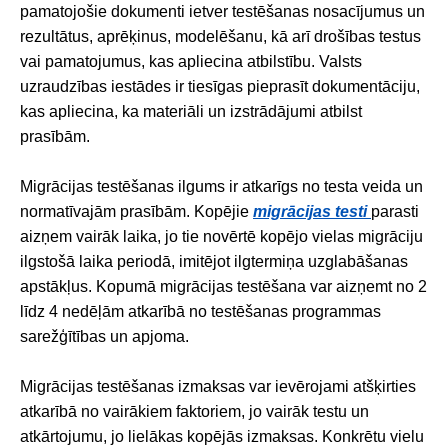
pamatojošie dokumenti ietver testēšanas nosacījumus un
rezultātus, aprēķinus, modelēšanu, kā arī drošības testus
vai pamatojumus, kas apliecina atbilstību. Valsts
uzraudzības iestādes ir tiesīgas pieprasīt dokumentāciju,
kas apliecina, ka materiāli un izstrādājumi atbilst
prasībām.
Migrācijas testēšanas ilgums ir atkarīgs no testa veida un
normatīvajām prasībām. Kopējie
migrācijas testi
parasti
aizņem vairāk laika, jo tie novērtē kopējo vielas migrāciju
ilgstošā laika periodā, imitējot ilgtermiņa uzglabāšanas
apstākļus. Kopumā migrācijas testēšana var aizņemt no 2
līdz 4 nedēļām atkarībā no testēšanas programmas
sarežģītības un apjoma.
Migrācijas testēšanas izmaksas var ievērojami atšķirties
atkarībā no vairākiem faktoriem, jo vairāk testu un
atkārtojumu, jo lielākas kopējās izmaksas. Konkrētu vielu