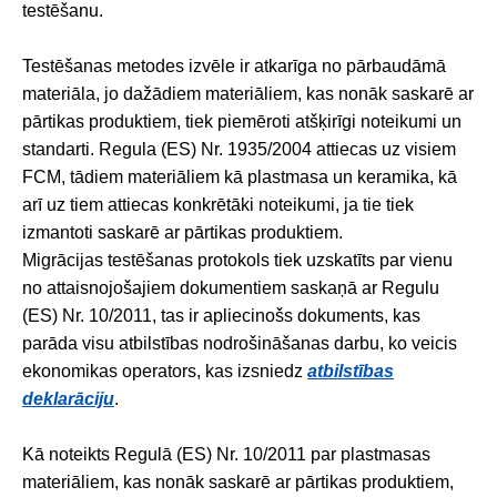
testēšanu.
Testēšanas metodes izvēle ir atkarīga no pārbaudāmā
materiāla, jo dažādiem materiāliem, kas nonāk saskarē ar
pārtikas produktiem, tiek piemēroti atšķirīgi noteikumi un
standarti. Regula (ES) Nr. 1935/2004 attiecas uz visiem
FCM, tādiem materiāliem kā plastmasa un keramika, kā
arī uz tiem attiecas konkrētāki noteikumi, ja tie tiek
izmantoti saskarē ar pārtikas produktiem.
Migrācijas testēšanas protokols tiek uzskatīts par vienu
no attaisnojošajiem dokumentiem saskaņā ar Regulu
(ES) Nr. 10/2011, tas ir apliecinošs dokuments, kas
parāda visu atbilstības nodrošināšanas darbu, ko veicis
ekonomikas operators, kas izsniedz
atbilstības
deklarāciju
.
Kā noteikts Regulā (ES) Nr. 10/2011 par plastmasas
materiāliem, kas nonāk saskarē ar pārtikas produktiem,