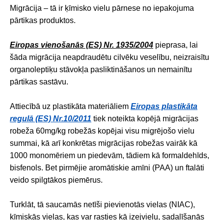
Migrācija – tā ir ķīmisko vielu pārnese no iepakojuma
pārtikas produktos.
Eiropas vienošanās (ЕS) Nr. 1935/2004
pieprasa, lai
šāda migrācija neapdraudētu cilvēku veselību, neizraisītu
organoleptiķu stāvokļa pasliktināšanos un nemainītu
pārtikas sastāvu.
Attiecībā uz plastikāta materiāliem
Eiropas plastikāta
regulā (ES) Nr.10/2011
tiek noteikta kopējā migrācijas
robeža 60mg/kg robežās kopējai visu migrējošo vielu
summai, kā arī konkrētas migrācijas robežas vairāk kā
1000 monomēriem un piedevām, tādiem kā formaldehīds,
bisfenols. Bet pirmējie aromātiskie amīni (PAA) un ftalāti
veido spilgtākos piemērus.
Turklāt, tā saucamās netīši pievienotās vielas (NIAC),
ķīmiskās vielas, kas var rasties kā izejvielu, sadalīšanās