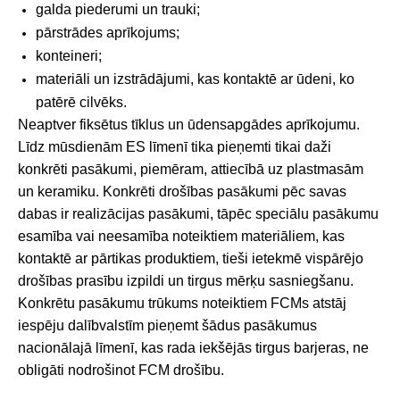
galda piederumi un trauki;
pārstrādes aprīkojums;
konteineri;
materiāli un izstrādājumi, kas kontaktē ar ūdeni, ko
patērē cilvēks.
Neaptver fiksētus tīklus un ūdensapgādes aprīkojumu.
Līdz mūsdienām ES līmenī tika pieņemti tikai daži
konkrēti pasākumi, piemēram, attiecībā uz plastmasām
un keramiku. Konkrēti drošības pasākumi pēc savas
dabas ir realizācijas pasākumi, tāpēc speciālu pasākumu
esamība vai neesamība noteiktiem materiāliem, kas
kontaktē ar pārtikas produktiem, tieši ietekmē vispārējo
drošības prasību izpildi un tirgus mērķu sasniegšanu.
Konkrētu pasākumu trūkums noteiktiem FCMs atstāj
iespēju dalībvalstīm pieņemt šādus pasākumus
nacionālajā līmenī, kas rada iekšējās tirgus barjeras, ne
obligāti nodrošinot FCM drošību.