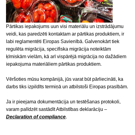
Pārtikas iepakojums uun visi materiālu un izstrādājumu
veidi, kas paredzēti kontaktam ar pārtikas produktiem, ir
labi reglamentēti Eiropas Savienībā. Galvenokārt tiek
regulēta migrācija, specifiska migrācija noteiktām
ķīmiskām vielām, kā arī vispārējā migrācija no dažādiem
iepakojuma materiāliem pārtikas produktiem.
Vēršoties mūsu kompānijā, jūs varat būt pārliecināti, ka
darbs tiks izpildīts termiņā un atbilstoši Eiropas prasībām.
Ja ir pieejama dokumentācija un testēšanas protokoli,
varam palīdzēt sastādīt Atbilstības deklarāciju –
Declaration of compliance
.