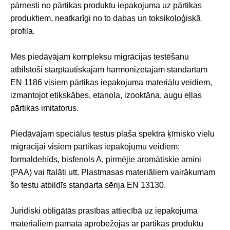
pārnesti no pārtikas produktu iepakojuma uz pārtikas
produktiem, neatkarīgi no to dabas un toksikoloģiskā
profila.
Mēs piedāvājam kompleksu migrācijas testēšanu
atbilstoši starptautiskajam harmonizētajam standartam
EN 1186 visiem pārtikas iepakojuma materiālu veidiem,
izmantojot etiķskābes, etanola, izooktāna, augu eļļas
pārtikas imitatorus.
Piedāvājam speciālus testus plaša spektra ķīmisko vielu
migrācijai visiem pārtikas iepakojumu veidiem:
formaldehīds, bisfenols A, pirmējie aromātiskie amīni
(PAA) vai ftalāti utt. Plastmasas materiāliem vairākumam
šo testu atbildīs standarta sērija EN 13130.
Juridiski obligātās prasības attiecībā uz iepakojuma
materiāliem pamatā aprobežojas ar pārtikas produktu