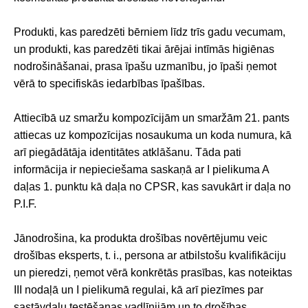
Produkti, kas paredzēti bērniem līdz trīs gadu vecumam,
un produkti, kas paredzēti tikai ārējai intīmās higiēnas
nodrošināšanai, prasa īpašu uzmanību, jo īpaši ņemot
vērā to specifiskās iedarbības īpašības.
Attiecībā uz smaržu kompozīcijām un smaržām 21. pants
attiecas uz kompozīcijas nosaukuma un koda numura, kā
arī piegādātāja identitātes atklāšanu. Tāda pati
informācija ir nepieciešama saskaņā ar I pielikuma A
daļas 1. punktu kā daļa no CPSR, kas savukārt ir daļa no
P.I.F.
Jānodrošina, ka produkta drošības novērtējumu veic
drošības eksperts, t. i., persona ar atbilstošu kvalifikāciju
un pieredzi, ņemot vērā konkrētās prasības, kas noteiktas
III nodaļā un I pielikumā regulai, kā arī piezīmes par
sastāvdaļu testēšanas vadlīnijām un to drošības