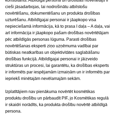
konsultants. Atbildīgā persona un drošības novērtētājs ir
cieši jāsadarbojas, lai nodrošinātu atbilstošu
novērtēšanu, dokumentēšanu un produkta drošības
uzturēšanu. Atbildīgajai personai ir jāapkopo visa
nepieciešamā informācija, kā to prasa I daļa – A daļa, vai
arī informācija ir jāapkopo pašam drošības novērtētājam
pēc atbildīgās personas lūguma. Parasti drošības
novērtēšanas eksperti ziņo uzņēmuma vadībai par
būtiskas neatkarības un objektivitātes saglabāšanu
drošības funkcijā. Atbildīgajai personai ir jāizveido
struktūras un procesi, lai garantētu, ka drošības eksperts
ir informēts par iespējamām izmaiņām un ir informēts par
iepriekš minētajām nevēlamajām sekām.
Izplatītājiem nav pienākuma novērtēt kosmētikas
produktu drošību un pārbaudīt PIF, jo Kosmētikas regulā
ir skaidri norādīts, ka produkta drošību novērtē atbildīgā
persona.