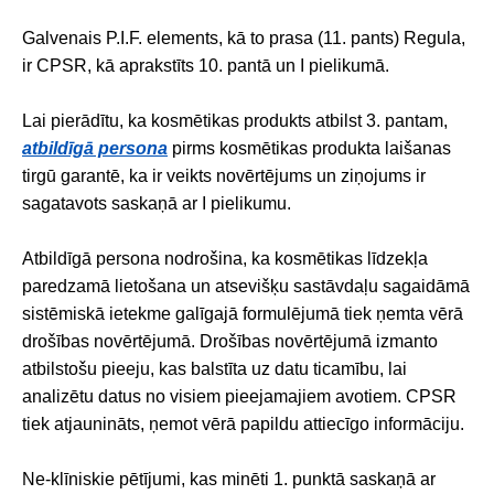
Galvenais P.I.F. elements, kā to prasa (11. pants) Regula,
ir CPSR, kā aprakstīts 10. pantā un I pielikumā.
Lai pierādītu, ka kosmētikas produkts atbilst 3. pantam,
atbildīgā persona
pirms kosmētikas produkta laišanas
tirgū garantē, ka ir veikts novērtējums un ziņojums ir
sagatavots saskaņā ar I pielikumu.
Atbildīgā persona nodrošina, ka kosmētikas līdzekļa
paredzamā lietošana un atsevišķu sastāvdaļu sagaidāmā
sistēmiskā ietekme galīgajā formulējumā tiek ņemta vērā
drošības novērtējumā. Drošības novērtējumā izmanto
atbilstošu pieeju, kas balstīta uz datu ticamību, lai
analizētu datus no visiem pieejamajiem avotiem. CPSR
tiek atjaunināts, ņemot vērā papildu attiecīgo informāciju.
Ne-klīniskie pētījumi, kas minēti 1. punktā saskaņā ar