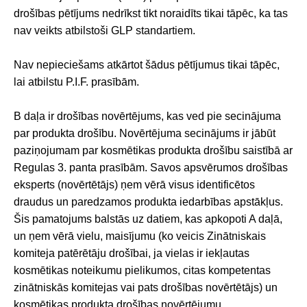
drošības pētījums nedrīkst tikt noraidīts tikai tāpēc, ka tas
nav veikts atbilstoši GLP standartiem.
Nav nepieciešams atkārtot šādus pētījumus tikai tāpēc,
lai atbilstu P.I.F. prasībām.
B daļa ir drošības novērtējums, kas ved pie secinājuma
par produkta drošību. Novērtējuma secinājums ir jābūt
paziņojumam par kosmētikas produkta drošību saistībā ar
Regulas 3. panta prasībām. Savos apsvērumos drošības
eksperts (novērtētājs) ņem vērā visus identificētos
draudus un paredzamos produkta iedarbības apstākļus.
Šis pamatojums balstās uz datiem, kas apkopoti A daļā,
un ņem vērā vielu, maisījumu (ko veicis Zinātniskais
komiteja patērētāju drošībai, ja vielas ir iekļautas
kosmētikas noteikumu pielikumos, citas kompetentas
zinātniskās komitejas vai pats drošības novērtētājs) un
kosmētikas produkta drošības novērtējumu.