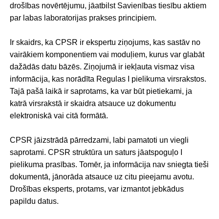
drošības novērtējumu, jāatbilst Savienības tiesību aktiem
par labas laboratorijas prakses principiem.
Ir skaidrs, ka CPSR ir ekspertu ziņojums, kas sastāv no
vairākiem komponentiem vai moduļiem, kurus var glabāt
dažādās datu bāzēs. Ziņojumā ir iekļauta vismaz visa
informācija, kas norādīta Regulas I pielikuma virsrakstos.
Tajā pašā laikā ir saprotams, ka var būt pietiekami, ja
katrā virsrakstā ir skaidra atsauce uz dokumentu
elektroniskā vai citā formātā.
CPSR jāizstrādā pārredzami, labi pamatoti un viegli
saprotami. CPSR struktūra un saturs jāatspoguļo I
pielikuma prasības. Tomēr, ja informācija nav sniegta tieši
dokumentā, jānorāda atsauce uz citu pieejamu avotu.
Drošības eksperts, protams, var izmantot jebkādus
papildu datus.