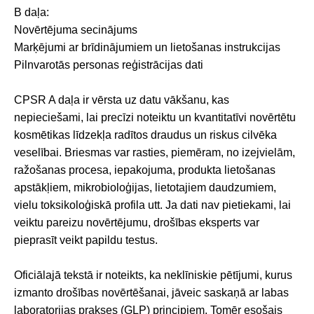
B daļa:
Novērtējuma secinājums
Marķējumi ar brīdinājumiem un lietošanas instrukcijas
Pilnvarotās personas reģistrācijas dati
CPSR A daļa ir vērsta uz datu vākšanu, kas
nepieciešami, lai precīzi noteiktu un kvantitatīvi novērtētu
kosmētikas līdzekļa radītos draudus un riskus cilvēka
veselībai. Briesmas var rasties, piemēram, no izejvielām,
ražošanas procesa, iepakojuma, produkta lietošanas
apstākļiem, mikrobioloģijas, lietotajiem daudzumiem,
vielu toksikoloģiskā profila utt. Ja dati nav pietiekami, lai
veiktu pareizu novērtējumu, drošības eksperts var
pieprasīt veikt papildu testus.
Oficiālajā tekstā ir noteikts, ka neklīniskie pētījumi, kurus
izmanto drošības novērtēšanai, jāveic saskaņā ar labas
laboratorijas prakses (GLP) principiem. Tomēr esošais