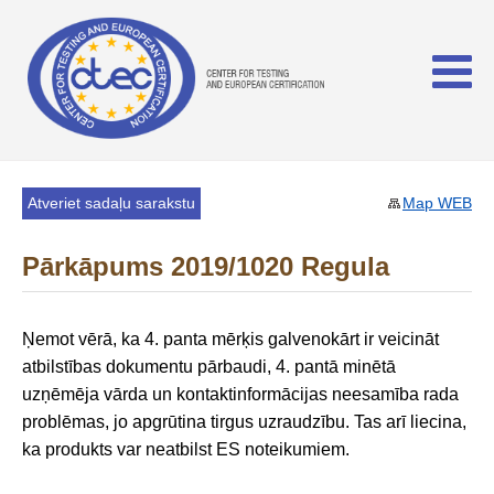
Atveriet sadaļu sarakstu
Map WEB
Pārkāpums 2019/1020 Regula
Ņemot vērā, ka 4. panta mērķis galvenokārt ir veicināt
atbilstības dokumentu pārbaudi, 4. pantā minētā
uzņēmēja vārda un kontaktinformācijas neesamība rada
problēmas, jo apgrūtina tirgus uzraudzību. Tas arī liecina,
ka produkts var neatbilst ES noteikumiem.