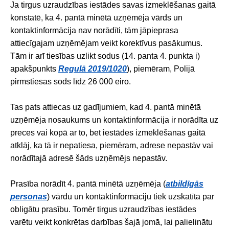
Ja tirgus uzraudzības iestādes savas izmeklēšanas gaitā
konstatē, ka 4. pantā minētā uzņēmēja vārds un
kontaktinformācija nav norādīti, tām jāpieprasa
attiecīgajam uzņēmējam veikt korektīvus pasākumus.
Tām ir arī tiesības uzlikt sodus (14. panta 4. punkta i)
apakšpunkts
Regulā 2019/1020
), piemēram, Polijā
pirmstiesas sods līdz 26 000 eiro.
Tas pats attiecas uz gadījumiem, kad 4. pantā minētā
uzņēmēja nosaukums un kontaktinformācija ir norādīta uz
preces vai kopā ar to, bet iestādes izmeklēšanas gaitā
atklāj, ka tā ir nepatiesa, piemēram, adrese nepastāv vai
norādītajā adresē šāds uzņēmējs nepastāv.
Prasība norādīt 4. pantā minētā uzņēmēja (
atbildīgās
personas
) vārdu un kontaktinformāciju tiek uzskatīta par
obligātu prasību. Tomēr tirgus uzraudzības iestādes
varētu veikt konkrētas darbības šajā jomā, lai palielinātu