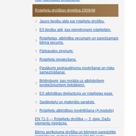
Rotaļlietu drošības direktīva 2009/48
Jauns tiesību akts par rotaļlietu drošību.
ES tiesību akti, kas piemērojami rotaļlietām.
Rotaļlietas, atbilstība vecumam un paredzamais
bērna vecums.
Pārbaudes ziņojumi.
Rotaļlietu iepakošana.
Pasākumi apdraudējumu novēršanai un risku
samazināšanai.
Brīdinājumi, kas norāda uz atbilstošiem
ierobežojumiem lietotājiem.
ES atbilstības deklarācija un rotaļlietas pase.
Sastāvdaļu un materiālu saraksts.
Rotaļlietu atbilstības novērtēšana (A modulis)
EN 71-3 — Rotaļlietu drošība — 3. daļa: Dažu
elementu migrācija.
Bērnu aprīkojuma drošība un bērniem paredzētie