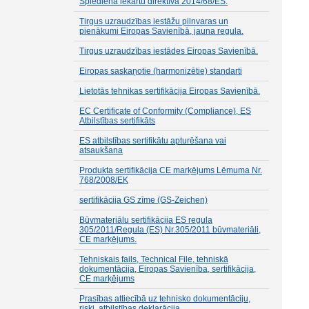
Spiediena iekārtu direktīva 2014/68/ES.
Tirgus uzraudzības iestāžu pilnvaras un
pienākumi Eiropas Savienībā, jauna regula.
Tirgus uzraudzības iestādes Eiropas Savienībā.
Eiropas saskaņotie (harmonizētie) standarti
Lietotās tehnikas sertifikācija Eiropas Savienībā.
EC Certificate of Conformity (Compliance), ES
Atbilstības sertifikāts
ES atbilstības sertifikātu apturēšana vai
atsaukšana
Produkta sertifikācija CE marķējums Lēmuma Nr.
768/2008/EK
sertifikācija GS zīme (GS-Zeichen)
Būvmateriālu sertifikācija ES regula
305/2011/Regula (ES) Nr.305/2011 būvmateriāli,
CE marķējums.
Tehniskais fails, Technical File, tehniskā
dokumentācija, Eiropas Savienība, sertifikācija,
CE marķējums
Prasības attiecībā uz tehnisko dokumentāciju,
riski, atbilstības deklarācija.