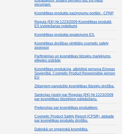
izstrādājumi, tostarp bērniem līdz trīs gadu
vecumam.
Kosmētikas produktu paziņojumu portāls - CPNP
Regula (EK) Nr.1223/2009 Kosmētikas produkti,
ES izvietošanas noteikumi
Kosmētikas produkta iepakojums ES.
Kosmētikas drošības vērtētājs cosmetic safety
assessor
Parfimērijas un kosmētikas līdzekļu marķējums,
etiķetes izstrāde
Kosmētikas produkcija, atbildīgā persona Eiropas
Savienībā. Cosmetic Product Responsible person
EU
Zīdaiņiem paredzēto kosmētikas līdzekļu drošība.
Sankcijas (sods) par Regulas (EK) Nr.1223/2009
par kosmētikas līdzekļiem pārkāpšanu.
Pretenzijas par kosmētikas produktiem.
Cosmetic Product Safety Report (CPSR), atskaite
par kosmētikas produktu drošību.
Dabiskā un organiskā kosmētika.