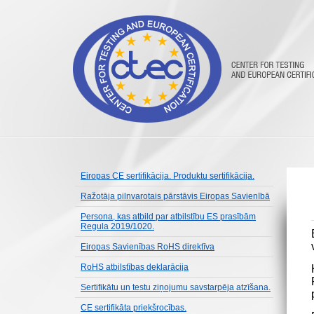
Eiropas CE sertifikācija. Produktu sertifikācija.
Ražotāja pilnvarotais pārstāvis Eiropas Savienībā
Persona, kas atbild par atbilstību ES prasībām
Regula 2019/1020.
Eiropas Savienības RoHS direktīva
RoHS atbilstības deklarācija
Sertifikātu un testu ziņojumu savstarpēja atzīšana.
CE sertifikāta priekšrocības.