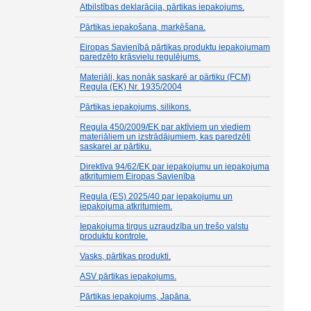
Atbilstības deklarācija, pārtikas iepakojums.
Pārtikas iepakošana, marķēšana.
Eiropas Savienībā pārtikas produktu iepakojumam
paredzēto krāsvielu regulējums.
Materiāli, kas nonāk saskarē ar pārtiku (FCM)
Regula (EK) Nr. 1935/2004
Pārtikas iepakojums, silikons.
Regula 450/2009/EK par aktīviem un viediem
materiāliem un izstrādājumiem, kas paredzēti
saskarei ar pārtiku.
Direktīva 94/62/EK par iepakojumu un iepakojuma
atkritumiem Eiropas Savienība
Regula (ES) 2025/40 par iepakojumu un
iepakojuma atkritumiem.
Iepakojuma tirgus uzraudzība un trešo valstu
produktu kontrole.
Vasks, pārtikas produkti.
ASV pārtikas iepakojums.
Pārtikas iepakojums, Japāna.