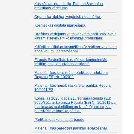
Kosmētikas produkcija, Eiropas Savienība,
atbilstības vērtējums
Organiska, dabīga, vegāniska kosmētika.
Kosmētikas digitālā marķēšana.
Drošības vērtējums katrā konkrētā gadījumā jāveic
katram atsevišķam kosmētikas produktam.
Kritēriji saistībā ar kosmētikas līdzekļiem izmantoto
apgalvojumu pamatošanai.
Eiropas Savienības kosmētikas kompetentās
institūcijas (uzraudzības iestādes).
Materiāli, kas kontaktē ar pārtikas produktiem,
Regula (ES) Nr. 10/2011
Materiāli, kas nonāk saskarē ar pārtiku, Regula
10/2011/ES
Komisijas 2025. gada 21. februāra Regula (ES)
2025/351, ar ko groza Regulu (ES) Nr. 10/2011 par
plastmasas materiāliem un izstrādājumiem, kas
paredzēti saskarei ar pārtiku.
Pārtikas iepakojuma pārbaude
Materiāli, kas paredzēti pārtikas iepakošanai.