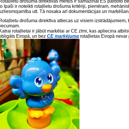
Rotaļlietu drošuma direktīvas mērķis ir samazināt ES pārdoto bēr
jo īpaši ir noteikti rotaļlietu drošuma kritēriji, piemēram, mehān
uzliesmojamība utt. Tā nosaka arī dokumentācijas un marķēšan
Rotaļlietu drošuma direktīva attiecas uz visiem izstrādājumiem, 
vecumam.
Katrai rotaļlietai ir jābūt marķētai ar CE zīmi, kas apliecina atbi
obligāts Eiropā, un bez
CE marķējuma
rotaļlietas Eiropā nevar 