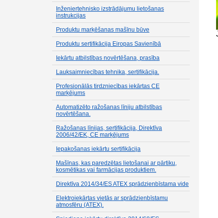
Inženiertehnisko izstrādājumu lietošanas
instrukcijas
Produktu marķēšanas mašīnu būve
Produktu sertifikācija Eiropas Savienībā
Iekārtu atbilstības novērtēšana, prasība
Lauksaimniecības tehnika, sertifikācija.
Profesionālās tirdzniecības iekārtas CE
marķējums
Automatizēto ražošanas līniju atbilstības
novērtēšana.
Ražošanas līnijas, sertifikācija, Direktīva
2006/42/EK, CE marķējums
Iepakošanas iekārtu sertifikācija
Mašīnas, kas paredzētas lietošanai ar pārtiku,
kosmētikas vai farmācijas produktiem.
Direktīva 2014/34/ES ATEX sprādzienbīstama vide
Elektroiekārtas vietās ar sprādzienbīstamu
atmosfēru (ATEX).