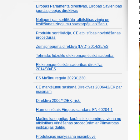
Eiropas Parlamenta direktīvas, Eiropas Savienības
jaunās pieejas direktīvas
Nolīgumi par sertifikātu, atbilstības zīmju un
testēšanas ziņojumu savstarpēju atzīšanu.
Produktu sertifikācija, CE atbilstības novērtēšanas
procedūras.
Zemsprieguma direktīva (LVD) 2014/35/ES
Tehnisko līdzekļu elektromagnētiskā saderība.
Elektromagnētiskās saderības direktīva
2014/30/ES
ES Mašīnu regula 2023/1230.
CE marķējumu saskaņā Direktīvas 2006/42/EK par
mašīnām
Direktīva 2006/42/EK, riski
Harmonizētais Eiropas standarts EN 60204-1
Mašīnu kategorijas, kurām tiek piemērota viena no
atbilstības vērtēšanas procedūrām ar Pilnvarotas
institūcijas dalību.
Produkcijas marķēšana mašīnbūvē