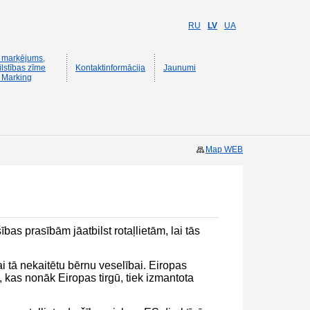
RU
LV
UA
 marķējums,
ilstības zīme
Kontaktinformācija
Jaunumi
 Marking
Map WEB
as prasībām jāatbilst rotaļlietām, lai tās
ai tā nekaitētu bērnu veselībai. Eiropas
, kas nonāk Eiropas tirgū, tiek izmantota