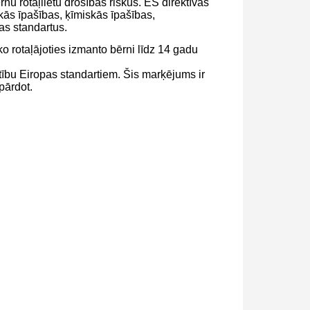
nu rotaļlietu drošības riskus. ES direktīvās
iskās īpašības, ķīmiskās īpašības,
as standartus.
ko rotaļājoties izmanto bērni līdz 14 gadu
lstību Eiropas standartiem. Šis marķējums ir
pārdot.