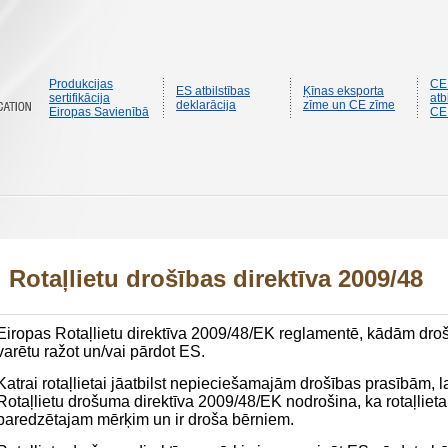
Produkcijas
CE
ES atbilstības
Ķīnas eksporta
sertifikācija
atb
deklarācija
zīme un CE zīme
Eiropas Savienībā
CE
Rotaļlietu drošības direktīva 2009/48
Eiropas Rotaļlietu direktīva 2009/48/EK reglamentē, kādām drošīb
varētu ražot un/vai pārdot ES.
Katrai rotaļlietai jāatbilst nepieciešamajām drošības prasībām, l
Rotaļlietu drošuma direktīva 2009/48/EK nodrošina, ka rotaļlieta
paredzētajam mērķim un ir droša bērniem.