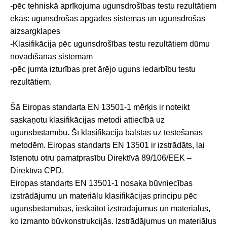
-pēc tehniskā aprīkojuma ugunsdrošības testu rezultātiem
ēkās: ugunsdrošas apgādes sistēmas un ugunsdrošas
aizsargklapes
-Klasifikācija pēc ugunsdrošības testu rezultātiem dūmu
novadīšanas sistēmām
-pēc jumta izturības pret ārējo uguns iedarbību testu
rezultātiem.
Šā Eiropas standarta EN 13501-1 mērķis ir noteikt
saskaņotu klasifikācijas metodi attiecībā uz
ugunsbīstamību. Šī klasifikācija balstās uz testēšanas
metodēm. Eiropas standarts EN 13501 ir izstrādāts, lai
īstenotu otru pamatprasību Direktīvā 89/106/EEK –
Direktīvā CPD.
Eiropas standarts EN 13501-1 nosaka būvniecības
izstrādājumu un materiālu klasifikācijas principu pēc
ugunsbīstamības, ieskaitot izstrādājumus un materiālus,
ko izmanto būvkonstrukcijās. Izstrādājumus un materiālus