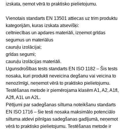
izskata, ņemot vērā to praktisko pielietojumu.
Vienotais standarts EN 13501 attiecas uz trim produktu
kategorijām, kuras izskata atsevišķi:
celtniecības un apdares materiāli, izņemot grīdas
segumus un materiālus
cauruļu izolācijai;
grīdas segumi;
cauruļu izolācijas materiāli.
Ugunsdrošības tests standarts EN ISO 1182 – Šis tests
nosaka, kuri produkti neveicina degšanu vai veicina to
nenozīmīgi, neņemot vērā to praktisko pielietojumu.
Testēšanas metode ir piemērojama klasēm A1, A2, A1fl,
A2fl, A1L un A2L.
Pētījumi par sadegšanas siltuma noteikšanu standarts
EN ISO 1716 – šie testi nosaka maksimālo potenciālo
siltuma atdevi pilnīgas sadegšanas gadījumā, neņemot
vērā to praktisko pielietojumu. Testēšanas metode ir