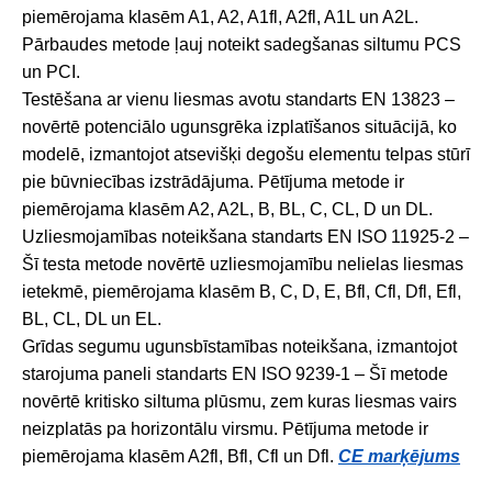
piemērojama klasēm A1, A2, A1fl, A2fl, A1L un A2L.
Pārbaudes metode ļauj noteikt sadegšanas siltumu PCS
un PCI.
Testēšana ar vienu liesmas avotu standarts EN 13823 –
novērtē potenciālo ugunsgrēka izplatīšanos situācijā, ko
modelē, izmantojot atsevišķi degošu elementu telpas stūrī
pie būvniecības izstrādājuma. Pētījuma metode ir
piemērojama klasēm A2, A2L, B, BL, C, CL, D un DL.
Uzliesmojamības noteikšana standarts EN ISO 11925-2 –
Šī testa metode novērtē uzliesmojamību nelielas liesmas
ietekmē, piemērojama klasēm B, C, D, E, Bfl, Cfl, Dfl, Efl,
BL, CL, DL un EL.
Grīdas segumu ugunsbīstamības noteikšana, izmantojot
starojuma paneli standarts EN ISO 9239-1 – Šī metode
novērtē kritisko siltuma plūsmu, zem kuras liesmas vairs
neizplatās pa horizontālu virsmu. Pētījuma metode ir
piemērojama klasēm A2fl, Bfl, Cfl un Dfl.
CE marķējums