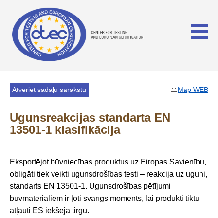
Atveriet sadaļu sarakstu
Map WEB
Ugunsreakcijas standarta EN
13501-1 klasifikācija
Eksportējot būvniecības produktus uz Eiropas Savienību,
obligāti tiek veikti ugunsdrošības testi – reakcija uz uguni,
standarts EN 13501-1. Ugunsdrošības pētījumi
būvmateriāliem ir ļoti svarīgs moments, lai produkti tiktu
atļauti ES iekšējā tirgū.