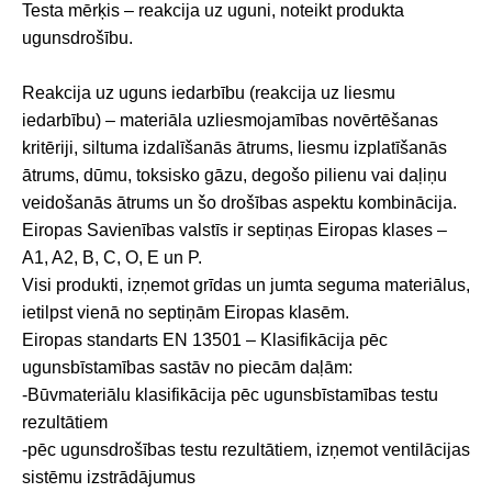
Testa mērķis – reakcija uz uguni, noteikt produkta
ugunsdrošību.
Reakcija uz uguns iedarbību (reakcija uz liesmu
iedarbību) – materiāla uzliesmojamības novērtēšanas
kritēriji, siltuma izdalīšanās ātrums, liesmu izplatīšanās
ātrums, dūmu, toksisko gāzu, degošo pilienu vai daļiņu
veidošanās ātrums un šo drošības aspektu kombinācija.
Eiropas Savienības valstīs ir septiņas Eiropas klases –
A1, A2, B, C, O, E un P.
Visi produkti, izņemot grīdas un jumta seguma materiālus,
ietilpst vienā no septiņām Eiropas klasēm.
Eiropas standarts EN 13501 – Klasifikācija pēc
ugunsbīstamības sastāv no piecām daļām:
-Būvmateriālu klasifikācija pēc ugunsbīstamības testu
rezultātiem
-pēc ugunsdrošības testu rezultātiem, izņemot ventilācijas
sistēmu izstrādājumus