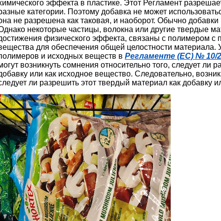
химического эффекта в пластике. Этот Регламент разрешае
разные категории. Поэтому добавка не может использоватьс
она не разрешена как таковая, и наоборот. Обычно добавки
Однако некоторые частицы, волокна или другие твердые ма
достижения физического эффекта, связаны с полимером с
вещества для обеспечения общей целостности материала. 
полимеров и исходных веществ в
Регламенте (ЕС) № 10/
могут возникнуть сомнения относительно того, следует ли 
добавку или как исходное вещество. Следовательно, возник
следует ли разрешить этот твердый материал как добавку и