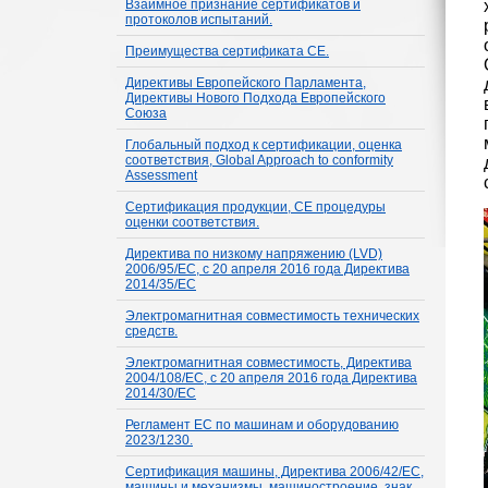
Взаимное признание сертификатов и
протоколов испытаний.
Преимущества сертификата СЕ.
Директивы Европейского Парламента,
Директивы Нового Подхода Европейского
Союза
Глобальный подход к сертификации, оценка
соответствия, Global Approach to conformity
Assessment
Сертификация продукции, СЕ процедуры
оценки соответствия.
Директива по низкому напряжению (LVD)
2006/95/EС, с 20 апреля 2016 года Директива
2014/35/ЕС
Электромагнитная совместимость технических
средств.
Электромагнитная совместимость, Директива
2004/108/ЕС, с 20 апреля 2016 года Директива
2014/30/ЕС
Регламент ЕС по машинам и оборудованию
2023/1230.
Сертификация машины, Директива 2006/42/ЕС,
машины и механизмы, машиностроение, знак