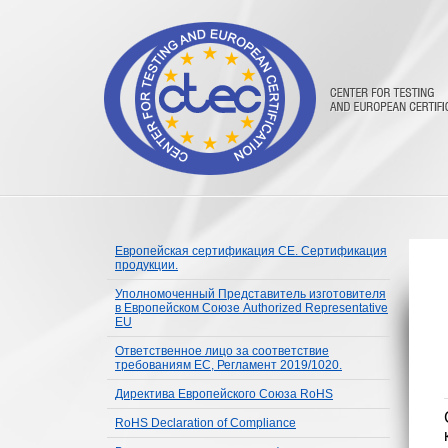
Европейская сертификация CE. Сертификация
продукции.
Уполномоченный Представитель изготовителя
в Европейском Союзе Authorized Representative
EU
Ответственное лицо за соответствие
требованиям ЕС, Регламент 2019/1020.
Директива Европейского Союза RoHS
RoHS Declaration of Compliance