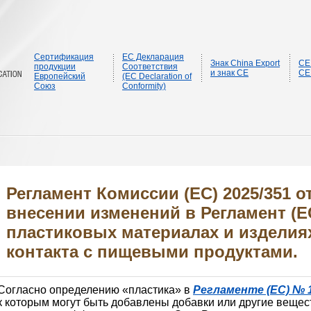
Сертификация
ЕС Декларация
Знак China Export
CE
продукции
Соответствия
и знак CE
CE
Европейский
(EC Declaration of
Союз
Conformity)
Регламент Комиссии (ЕС) 2025/351 от
внесении изменений в Регламент (ЕС
пластиковых материалах и изделия
контакта с пищевыми продуктами.
Согласно определению «пластика» в
Регламенте (ЕС) № 1
к которым могут быть добавлены добавки или другие вещес