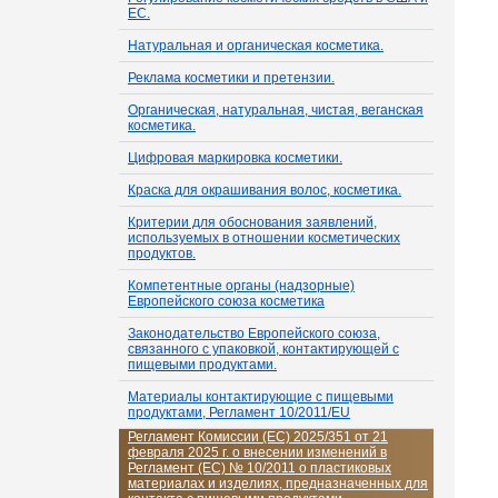
ЕС.
Натуральная и органическая косметика.
Реклама косметики и претензии.
Органическая, натуральная, чистая, веганская
косметика.
Цифровая маркировка косметики.
Краска для окрашивания волос, косметика.
Критерии для обоснования заявлений,
используемых в отношении косметических
продуктов.
Компетентные органы (надзорные)
Европейского союза косметика
Законодательство Европейского союза,
связанного с упаковкой, контактирующей с
пищевыми продуктами.
Материалы контактирующие с пищевыми
продуктами, Регламент 10/2011/EU
Регламент Комиссии (ЕС) 2025/351 от 21
февраля 2025 г. о внесении изменений в
Регламент (ЕС) № 10/2011 о пластиковых
материалах и изделиях, предназначенных для