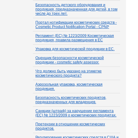
Безопасность детского оборудования и
продукция, предназначенная для детей, в том
числе до трех лет.
Портал нотификации косметических средств -
Cosmetic Product Notification Portal - CPNP
Регламент (EC) № 1223/2009 Косметическая
продукция, правила размещения в ЕС
Упаковка для косметической продукции в ЕС.
Оценщик безопасности косметической
продукции - cosmetic safety assessor.
Что должно быть указано на этикетке
косметического продукта?
Аэрозольная упаковка, косметическая
продукция.
Безопасность косметических продуктов,
предназначенных для младенцев.
Санкции (штраф) за нарушение регламента
(ЕС) № 1223/2009 о косметических продуктах.
Претензии в отношении косметических
продуктов.
Регулирование косметических средств в США и