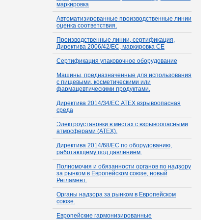
маркировка
Автоматизированные производственные линии
оценка соответствия.
Производственные линии, сертификация,
Директива 2006/42/EC, маркировка CE
Сертификация упаковочное оборудование
Машины, предназначенные для использования
с пищевыми, косметическими или
фармацевтическими продуктами.
Директива 2014/34/ЕС ATEX взрывоопасная
среда
Электроустановки в местах с взрывоопасными
атмосферами (ATEX).
Директива 2014/68/ЕС по оборудованию,
работающему под давлением.
Полномочия и обязанности органов по надзору
за рынком в Европейском союзе, новый
Регламент.
Органы надзора за рынком в Европейском
союзе.
Европейские гармонизированные