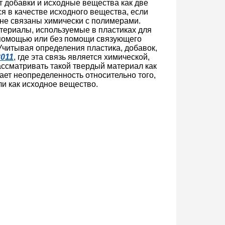
т добавки и исходные вещества как две
я в качестве исходного вещества, если
 не связаны химически с полимерами.
териалы, используемые в пластиках для
 помощью или без помощи связующего
Учитывая определения пластика, добавок,
2011
, где эта связь является химической,
рассматривать такой твердый материал как
ает неопределенность относительно того,
ли как исходное вещество.