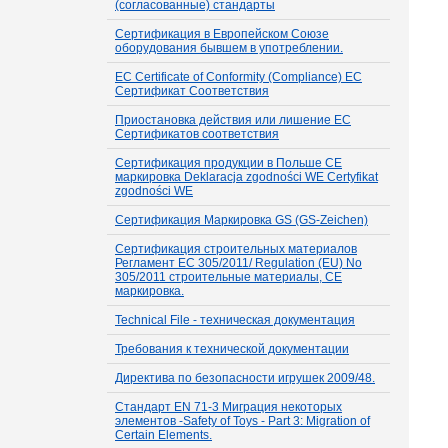
(согласованные) стандарты
Сертификация в Европейском Союзе
оборудования бывшем в употреблении.
EC Certificate of Conformity (Compliance) ЕС
Сертификат Соответствия
Приостановка действия или лишение ЕС
Сертификатов соответствия
Сертификация продукции в Польше СЕ
маркировка Deklaracja zgodności WE Certyfikat
zgodności WE
Сертификация Маркировка GS (GS-Zeichen)
Сертификация строительных материалов
Регламент ЕС 305/2011/ Regulation (EU) No
305/2011 строительные материалы, СЕ
маркировка.
Technical File - техническая документация
Требования к технической документации
Директива по безопасности игрушек 2009/48.
Стандарт EN 71-3 Миграция некоторых
элементов -Safety of Toys - Part 3: Migration of
Certain Elements.