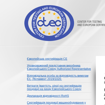
Європейська сертифікація CE
Уповноважений представник виробника
Європейського Союзу Authorized Representative
Відповідальна особа за відповідність вимогам
ЄС, Регламент 2019/1020.
Витрати (вартість, ціна) на сертифікацію
продукції на ринку Європейського Союзу
Декларація відповідності RoHS
Сертифікація продукції машинобудування у