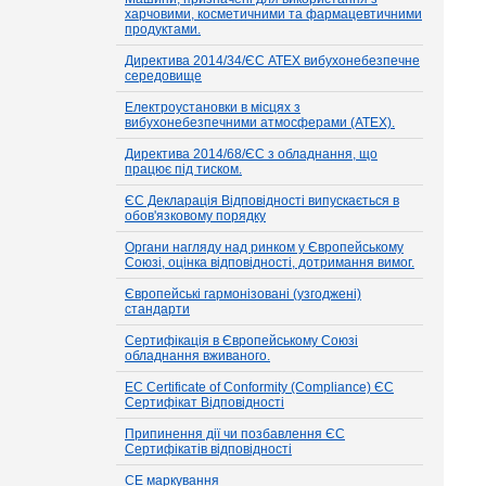
харчовими, косметичними та фармацевтичними
продуктами.
Директива 2014/34/ЄС ATEX вибухонебезпечне
середовище
Електроустановки в місцях з
вибухонебезпечними атмосферами (ATEX).
Директива 2014/68/ЄС з обладнання, що
працює під тиском.
ЄС Декларація Відповідності випускається в
обов'язковому порядку
Органи нагляду над ринком у Європейському
Союзі, оцінка відповідності, дотримання вимог.
Європейські гармонізовані (узгоджені)
стандарти
Сертифікація в Європейському Союзі
обладнання вживаного.
EC Certificate of Conformity (Compliance) ЄС
Сертифікат Відповідності
Припинення дії чи позбавлення ЄС
Сертифікатів відповідності
СЕ маркування