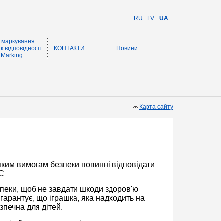
RU
LV
UA
 маркування
к відповідності
КОНТАКТИ
Новини
 Marking
Карта сайту
ким вимогам безпеки повинні відповідати
ЄС
пеки, щоб не завдати шкоди здоров'ю
гарантує, що іграшка, яка надходить на
зпечна для дітей.