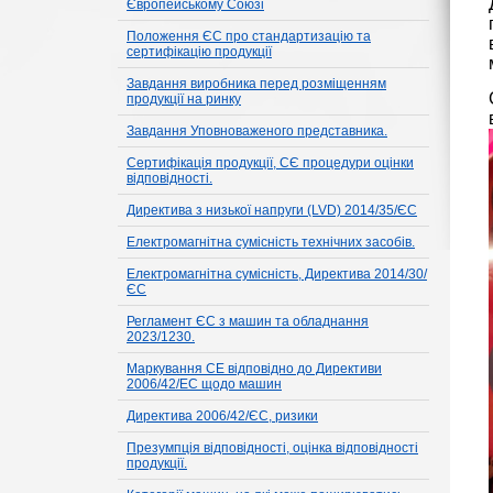
Європейському Союзі
Положення ЄС про стандартизацію та
сертифікацію продукції
Завдання виробника перед розміщенням
продукції на ринку
Завдання Уповноваженого представника.
Сертифікація продукції, СЄ процедури оцінки
відповідності.
Директива з низької напруги (LVD) 2014/35/ЄС
Електромагнітна сумісність технічних засобів.
Електромагнітна сумісність, Директива 2014/30/
ЄС
Регламент ЄС з машин та обладнання
2023/1230.
Маркування CE відповідно до Директиви
2006/42/EC щодо машин
Директива 2006/42/ЄС, ризики
Презумпція відповідності, оцінка відповідності
продукції.