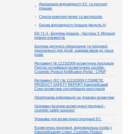
Декларація відповідності ЄС та паспорт
іграшки.
Список комплектуючих та матеріалів.
Оцінка відповідності іграшок (модуль А)
EN 71-3 - Безпека іграшок - Частина 3: Міграція
певних елементів.
Безпека дитячого обладнання та продукції,
призначеної для дітей, зокрема віком до трьох
років.
Регламент № 1223/2009 косметична продукція
Портал нотифікації косметичних засобів -
Cosmetic Product Notification Portal - CPNP
Регламент (EC) № 1223/2009 COSMETIC
PRODUCT SAFETY REPORT Європейський
Союз косметика сертифікація реєстрація
Обов'язкова інформація на упаковці косметики
Оцінювач безпеки косметичної продукції -
cosmetic safety assessor
Упаковка для косметичної продукції ЄС.
Косметична продукція, відповідальна особа у
Європейському Союзі. Cosmetic Product