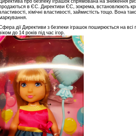
Директива про безпеку іграшок спрямована на зниження риз
продаються в ЄС. Директиви ЄС, зокрема, встановлюють крите
властивості, хімічні властивості, займистість тощо. Вона та
маркування.
Сфера дії Директиви з безпеки іграшок поширюється на всі 
віком до 14 років під час ігор.