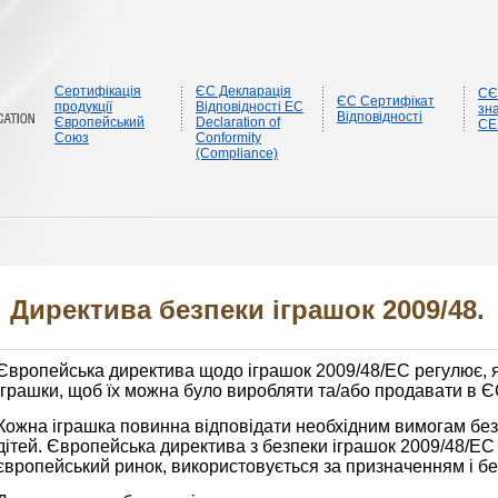
Сертифікація
ЄС Декларація
CЄ
ЄС Сертифікат
продукції
Відповідності EC
зна
Відповідності
Європейський
Declaration of
CE
Союз
Conformity
(Compliance)
Директива безпеки іграшок 2009/48.
Європейська директива щодо іграшок 2009/48/EC регулює, я
іграшки, щоб їх можна було виробляти та/або продавати в 
Кожна іграшка повинна відповідати необхідним вимогам без
дітей. Європейська директива з безпеки іграшок 2009/48/EC 
європейський ринок, використовується за призначенням і бе