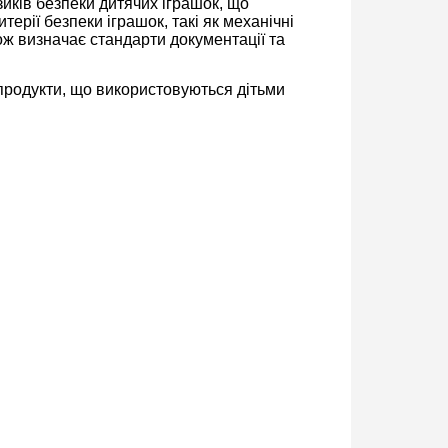
иків безпеки дитячих іграшок, що
рії безпеки іграшок, такі як механічні
кож визначає стандарти документації та
продукти, що використовуються дітьми