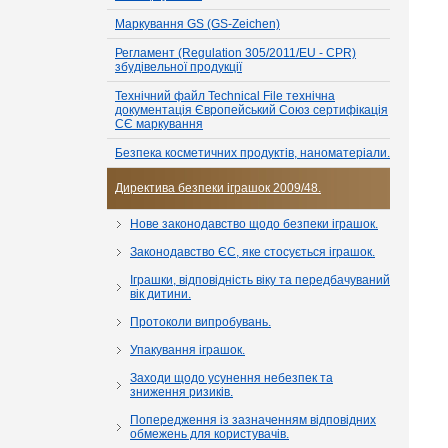
Маркування GS (GS-Zeichen)
Регламент (Regulation 305/2011/EU - CPR)
збудівельної продукції
Технічний файл Technical File технічна
документація Європейський Союз сертифікація
СЄ маркування
Безпека косметичних продуктів, наноматеріали.
Директива безпеки іграшок 2009/48.
Нове законодавство щодо безпеки іграшок.
Законодавство ЄС, яке стосується іграшок.
Іграшки, відповідність віку та передбачуваний
вік дитини.
Протоколи випробувань.
Упакування іграшок.
Заходи щодо усунення небезпек та
зниження ризиків.
Попередження із зазначенням відповідних
обмежень для користувачів.