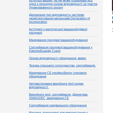
Категорії машин, на які може поширюватись
одна з процедур оцінки відповідності за участю
Уповноваженого органу
Декларація про відповідність частково
укомплектованих механізмів Declaration of
Incorporation
Інструкції з експлуатації машинобудівної
продукції
Маркування продукції машинобудування
Сертифікація продукції машинобудування у
Європейському Союзі
Оцінка відповідності обладнання, вимог.
Техніка сільського господарства, сертифікація.
Маркування CE професійного торгового
обладнання
Автоматизовані виробничі лінії оцінки
відповідності.
Виробничі лінії, сертифікація, Директива
2006/42/EC, маркування CE
Сертифікація пакувального обладнання
Машини, призначені для використання з