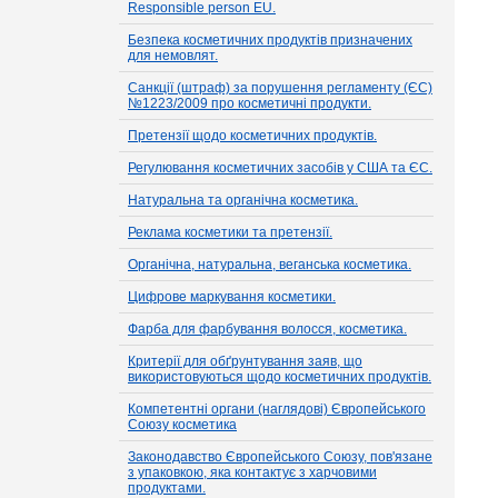
Responsible person EU.
Безпека косметичних продуктів призначених
для немовлят.
Санкції (штраф) за порушення регламенту (ЄС)
№1223/2009 про косметичні продукти.
Претензії щодо косметичних продуктів.
Регулювання косметичних засобів у США та ЄС.
Натуральна та органічна косметика.
Реклама косметики та претензії.
Органічна, натуральна, веганська косметика.
Цифрове маркування косметики.
Фарба для фарбування волосся, косметика.
Критерії для обґрунтування заяв, що
використовуються щодо косметичних продуктів.
Компетентні органи (наглядові) Європейського
Союзу косметика
Законодавство Європейського Союзу, пов'язане
з упаковкою, яка контактує з харчовими
продуктами.