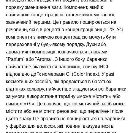
порядку зменшення ваги. Компонент, який є
найвищою концентрацією в косметичному засобі,
зазначений першим. Це правило поширюється на
речовини, які є в рецепті в концентрації вище 1%. Усі
компоненти з нижчою концентрацією можуть бути
перераховані у будь-якому порядку. Духи або
ароматичні композиції позначаються словами
"Parfum" або "Aroma". З іншого боку, барвники
найчастіше вказуються наприкінці списку INCI
відповідно до їх номерами CI (Color Index). У разі
косметичних засобів, які продаються в багатьох
відтінках кольору, найчастіше згадуються всі барвники
за умови використання терміну «може містити» або
символ «+/-». Це означає, що косметичний засіб може
містити або не містити речовини, що перелічені після
цього знаку. Це правило не поширюється на барвники
у фарбах для волосся, які повинні вказуватися в