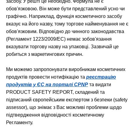
засобу. У решті це необхідно. Формула не є
обов'язковою. Він може бути представлений усно чи
графічно. Наприклад, функція косметичного засобу
вказує на його назву, тому торгове найменування не є
обов'язковим. Відповідно до чинного законодавства
(Регламент 1223/2009/EC) немає зобов'язання
вказувати торгову назву на упаковці. Зазвичай це
робиться з маркетингових причин.
Ми можемо запропонувати виробникам косметичних
продуктів провести нотифікацію та
реєстрацію
продуктів у ЄС на порталі CPNP
та видати
PRODUCT SAFETY REPORT, складений та
підписаний європейським експертом з безпеки (safety
assessor), що знімає з Вас можливі проблеми щодо
підтвердження відповідності косметичному
Регламенту.