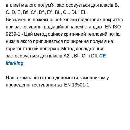
впливі малого полум'я, застосовується для класів В,
С, D, Е, Вfl, Сfl, Dfl, Efl, BL, CL, DL і ЕL.
Визначення пожежної небезпеки підлогових покриттів
при застосуванні радіаційної панелі стандарт ЕN ISО
9239-1 - Цей метод оцінює критичний тепловий потік,
нижче якого припиняється поширення полум'я на
горизонтальній поверхні. Метод дослідження
застосовується для класів А2fl, Вfl, Сfl і Dfl.
CE
Marking
Наша компанія готова допомогти замовникам у
проведенні тестування за EN 13501-1