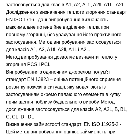
застосовується для класів А1, А2, А1fl, А2fl, А1L і А2L.
Дослідження з визначення теплоти згоряння стандарт
ЕN ISО 1716 - дані випробування визначають
максимальне потенційне виділення тепла при
повному згорянні, без урахування його практичного
застосування. Метод випробування застосовується
для класів А1, А2, А1fl, А2fl, А1L і А2L.
Метод випробування дозволяє визначити теплоту
згоряння PCS і PCI.
Випробування з одиночним джерелом полум'я
стандарт ЕN 13823 – оцінка потенційного сприяння
розвитку пожежі в ситуації, яку моделюють із
застосуванням окремо палаючого елемента в кутку
приміщення поблизу будівельного виробу. Метод
дослідження застосовується для класів А2, А2L, В, BL,
С, CL, D і DL
Визначення займистості стандарт ЕN ISО 11925-2 -
Цей метод випробування оцінює займистість при