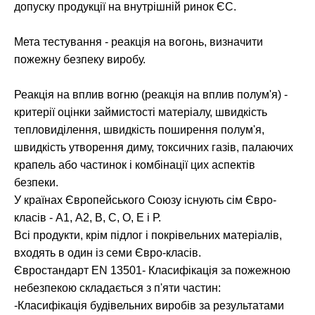
допуску продукції на внутрішній ринок ЄС.
Мета тестування - реакція на вогонь, визначити
пожежну безпеку виробу.
Реакція на вплив вогню (реакція на вплив полум'я) -
критерії оцінки займистості матеріалу, швидкість
тепловиділення, швидкість поширення полум'я,
швидкість утворення диму, токсичних газів, палаючих
крапель або частинок і комбінації цих аспектів
безпеки.
У країнах Європейського Союзу існують сім Євро-
класів - А1, А2, В, С, О, Е і Р.
Всі продукти, крім підлог і покрівельних матеріалів,
входять в один із семи Євро-класів.
Євростандарт EN 13501- Класифікація за пожежною
небезпекою складається з п'яти частин:
-Класифікація будівельних виробів за результатами