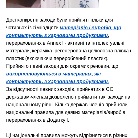
Досі конкретні заходи були прийняті тільки для
чотирьох із сімнадцяти
матеріалів і виробів, що
контактують з харчовими продуктами
,
перерахованих в Annex I - активні та інтелектуальні
матеріали, кераміка, регенерована целюлозна плівка і
пластик (включаючи перероблений пластик).
Прийнято певні заходи для окремих речовин, що
використовуються в матеріалах, які
контактують з харчовими продуктами.
За відсутності певних заходів, прийнятих в ЄС,
державам-членам дозволено приймати такі заходи на
національному рівні. Кілька держав-членів прийняли
національні правила для деяких матеріалів/виробів,
перерахованих в Додатку I.
Ці національні правила можуть відрізнятися в різних