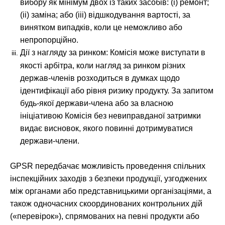
вибору як мінімум двох із таких засобів: (i) ремонт;
(ii) заміна; або (iii) відшкодування вартості, за
винятком випадків, коли це неможливо або
непропорційно.
Дії з нагляду за ринком: Комісія може виступати в
якості арбітра, коли нагляд за ринком різних
держав-членів розходиться в думках щодо
ідентифікації або рівня ризику продукту. За запитом
будь-якої держави-члена або за власною
ініціативою Комісія без невиправданої затримки
видає висновок, якого повинні дотримуватися
держави-члени.
GPSR передбачає можливість проведення спільних
інспекційних заходів з безпеки продукції, узгоджених
між органами або представницькими організаціями, а
також одночасних скоординованих контрольних дій
(«перевірок»), спрямованих на певні продукти або