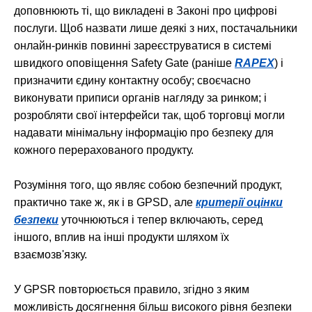
доповнюють ті, що викладені в Законі про цифрові
послуги. Щоб назвати лише деякі з них, постачальники
онлайн-ринків повинні зареєструватися в системі
швидкого оповіщення Safety Gate (раніше
RAPEX
) і
призначити єдину контактну особу; своєчасно
виконувати приписи органів нагляду за ринком; і
розробляти свої інтерфейси так, щоб торговці могли
надавати мінімальну інформацію про безпеку для
кожного перерахованого продукту.
Розуміння того, що являє собою безпечний продукт,
практично таке ж, як і в GPSD, але
критерії оцінки
безпеки
уточнюються і тепер включають, серед
іншого, вплив на інші продукти шляхом їх
взаємозв'язку.
У GPSR повторюється правило, згідно з яким
можливість досягнення більш високого рівня безпеки