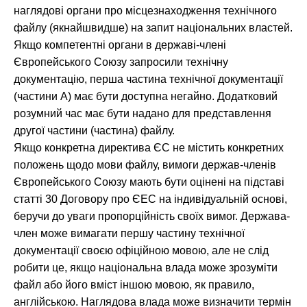
наглядові органи про місцезнаходження технічного
файлу (якнайшвидше) на запит національних властей.
Якщо компетентні органи в державі-члені
Європейського Союзу запросили технічну
документацію, перша частина технічної документації
(частини А) має бути доступна негайно. Додатковий
розумний час має бути надано для представлення
другої частини (частина) файлу.
Якщо конкретна директива ЄС не містить конкретних
положень щодо мови файлу, вимоги держав-членів
Європейського Союзу мають бути оцінені на підставі
статті 30 Договору про ЄЕС на індивідуальній основі,
беручи до уваги пропорційність своїх вимог. Держава-
член може вимагати першу частину технічної
документації своєю офіційною мовою, але не слід
робити це, якщо національна влада може зрозуміти
файл або його вміст іншою мовою, як правило,
англійською. Наглядова влада може визначити термін