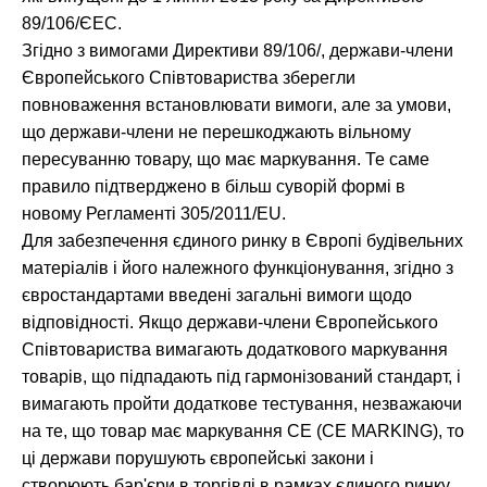
89/106/ЄЕС.
Згідно з вимогами Директиви 89/106/, держави-члени
Європейського Співтовариства зберегли
повноваження встановлювати вимоги, але за умови,
що держави-члени не перешкоджають вільному
пересуванню товару, що має маркування. Те саме
правило підтверджено в більш суворій формі в
новому Регламенті 305/2011/EU.
Для забезпечення єдиного ринку в Європі будівельних
матеріалів і його належного функціонування, згідно з
євростандартами введені загальні вимоги щодо
відповідності. Якщо держави-члени Європейського
Співтовариства вимагають додаткового маркування
товарів, що підпадають під гармонізований стандарт, і
вимагають пройти додаткове тестування, незважаючи
на те, що товар має маркування СЕ (CE MARKING), то
ці держави порушують європейські закони і
створюють бар'єри в торгівлі в рамках єдиного ринку