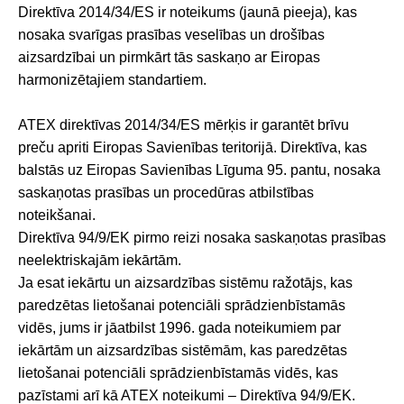
Direktīva 2014/34/ES ir noteikums (jaunā pieeja), kas
nosaka svarīgas prasības veselības un drošības
aizsardzībai un pirmkārt tās saskaņo ar Eiropas
harmonizētajiem standartiem.
ATEX direktīvas 2014/34/ES mērķis ir garantēt brīvu
preču apriti Eiropas Savienības teritorijā. Direktīva, kas
balstās uz Eiropas Savienības Līguma 95. pantu, nosaka
saskaņotas prasības un procedūras atbilstības
noteikšanai.
Direktīva 94/9/EK pirmo reizi nosaka saskaņotas prasības
neelektriskajām iekārtām.
Ja esat iekārtu un aizsardzības sistēmu ražotājs, kas
paredzētas lietošanai potenciāli sprādzienbīstamās
vidēs, jums ir jāatbilst 1996. gada noteikumiem par
iekārtām un aizsardzības sistēmām, kas paredzētas
lietošanai potenciāli sprādzienbīstamās vidēs, kas
pazīstami arī kā ATEX noteikumi – Direktīva 94/9/EK.