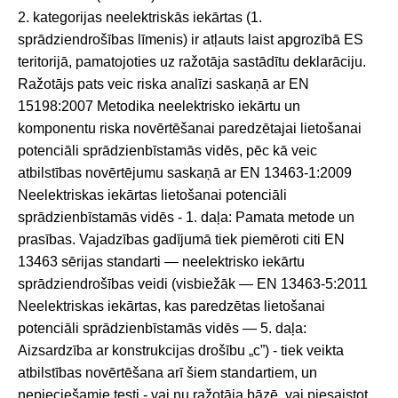
2. kategorijas neelektriskās iekārtas (1.
sprādziendrošības līmenis) ir atļauts laist apgrozībā ES
teritorijā, pamatojoties uz ražotāja sastādītu deklarāciju.
Ražotājs pats veic riska analīzi saskaņā ar EN
15198:2007 Metodika neelektrisko iekārtu un
komponentu riska novērtēšanai paredzētajai lietošanai
potenciāli sprādzienbīstamās vidēs, pēc kā veic
atbilstības novērtējumu saskaņā ar EN 13463-1:2009
Neelektriskas iekārtas lietošanai potenciāli
sprādzienbīstamās vidēs - 1. daļa: Pamata metode un
prasības. Vajadzības gadījumā tiek piemēroti citi EN
13463 sērijas standarti — neelektrisko iekārtu
sprādziendrošības veidi (visbiežāk — EN 13463-5:2011
Neelektriskas iekārtas, kas paredzētas lietošanai
potenciāli sprādzienbīstamās vidēs — 5. daļa:
Aizsardzība ar konstrukcijas drošību „c”) - tiek veikta
atbilstības novērtēšana arī šiem standartiem, un
nepieciešamie testi - vai nu ražotāja bāzē, vai piesaistot