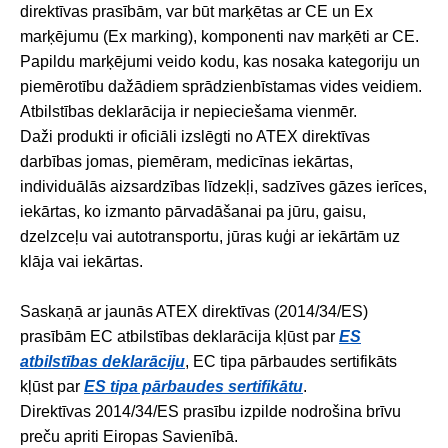
direktīvas prasībām, var būt marķētas ar CE un Ex
marķējumu (Ex marking), komponenti nav marķēti ar CE.
Papildu marķējumi veido kodu, kas nosaka kategoriju un
piemērotību dažādiem sprādzienbīstamas vides veidiem.
Atbilstības deklarācija ir nepieciešama vienmēr.
Daži produkti ir oficiāli izslēgti no ATEX direktīvas
darbības jomas, piemēram, medicīnas iekārtas,
individuālās aizsardzības līdzekļi, sadzīves gāzes ierīces,
iekārtas, ko izmanto pārvadāšanai pa jūru, gaisu,
dzelzceļu vai autotransportu, jūras kuģi ar iekārtām uz
klāja vai iekārtas.
Saskaņā ar jaunās ATEX direktīvas (2014/34/ES)
prasībām EC atbilstības deklarācija kļūst par
ES
atbilstības deklarāciju
, EC tipa pārbaudes sertifikāts
kļūst par
ES tipa pārbaudes sertifikātu
.
Direktīvas 2014/34/ES prasību izpilde nodrošina brīvu
preču apriti Eiropas Savienībā.