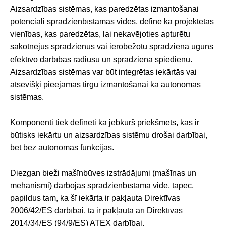
Aizsardzības sistēmas, kas paredzētas izmantošanai
potenciāli sprādzienbīstamās vidēs, definē kā projektētas
vienības, kas paredzētas, lai nekavējoties apturētu
sākotnējus sprādzienus vai ierobežotu sprādziena uguns
efektīvo darbības rādiusu un sprādziena spiedienu.
Aizsardzības sistēmas var būt integrētas iekārtās vai
atsevišķi pieejamas tirgū izmantošanai kā autonomās
sistēmas.
Komponenti tiek definēti kā jebkurš priekšmets, kas ir
būtisks iekārtu un aizsardzības sistēmu drošai darbībai,
bet bez autonomas funkcijas.
Diezgan bieži mašīnbūves izstrādājumi (mašīnas un
mehānismi) darbojas sprādzienbīstamā vidē, tāpēc,
papildus tam, ka šī iekārta ir pakļauta Direktīvas
2006/42/ES darbībai, tā ir pakļauta arī Direktīvas
2014/34/ES (94/9/ES) ATEX darbībai.