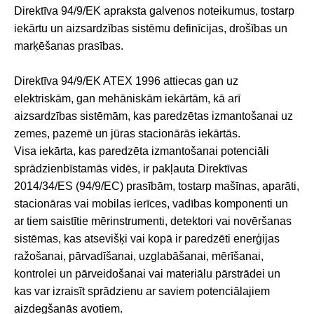
Direktīva 94/9/EK apraksta galvenos noteikumus, tostarp
iekārtu un aizsardzības sistēmu definīcijas, drošības un
marķēšanas prasības.
Direktīva 94/9/EK ATEX 1996 attiecas gan uz
elektriskām, gan mehāniskām iekārtām, kā arī
aizsardzības sistēmām, kas paredzētas izmantošanai uz
zemes, pazemē un jūras stacionārās iekārtās.
Visa iekārta, kas paredzēta izmantošanai potenciāli
sprādzienbīstamās vidēs, ir pakļauta Direktīvas
2014/34/ES (94/9/EC) prasībām, tostarp mašīnas, aparāti,
stacionāras vai mobilas ierīces, vadības komponenti un
ar tiem saistītie mērinstrumenti, detektori vai novēršanas
sistēmas, kas atsevišķi vai kopā ir paredzēti enerģijas
ražošanai, pārvadīšanai, uzglabāšanai, mērīšanai,
kontrolei un pārveidošanai vai materiālu pārstrādei un
kas var izraisīt sprādzienu ar saviem potenciālajiem
aizdegšanās avotiem.