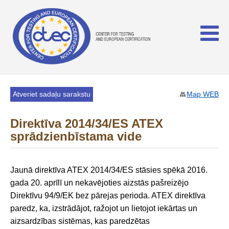
Atveriet sadaļu sarakstu
Map WEB
Direktīva 2014/34/ES ATEX
sprādzienbīstama vide
Jaunā direktīva ATEX 2014/34/ES stāsies spēkā 2016.
gada 20. aprīlī un nekavējoties aizstās pašreizējo
Direktīvu 94/9/EK bez pārejas perioda. ATEX direktīva
paredz, ka, izstrādājot, ražojot un lietojot iekārtas un
aizsardzības sistēmas, kas paredzētas