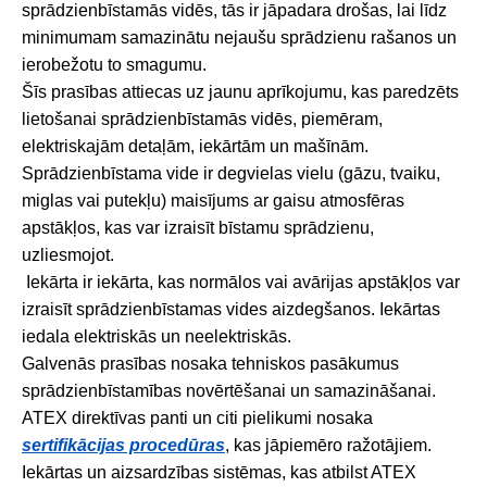
sprādzienbīstamās vidēs, tās ir jāpadara drošas, lai līdz
minimumam samazinātu nejaušu sprādzienu rašanos un
ierobežotu to smagumu.
Šīs prasības attiecas uz jaunu aprīkojumu, kas paredzēts
lietošanai sprādzienbīstamās vidēs, piemēram,
elektriskajām detaļām, iekārtām un mašīnām.
Sprādzienbīstama vide ir degvielas vielu (gāzu, tvaiku,
miglas vai putekļu) maisījums ar gaisu atmosfēras
apstākļos, kas var izraisīt bīstamu sprādzienu,
uzliesmojot.
Iekārta ir iekārta, kas normālos vai avārijas apstākļos var
izraisīt sprādzienbīstamas vides aizdegšanos. Iekārtas
iedala elektriskās un neelektriskās.
Galvenās prasības nosaka tehniskos pasākumus
sprādzienbīstamības novērtēšanai un samazināšanai.
ATEX direktīvas panti un citi pielikumi nosaka
sertifikācijas procedūras
, kas jāpiemēro ražotājiem.
Iekārtas un aizsardzības sistēmas, kas atbilst ATEX