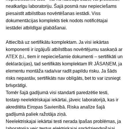
neatkarīgu laboratoriju. Šajā posmā nav nepieciešams
piesaistīt atbilstības novērtēšanas iestādi. Viss
dokumentācijas komplekts tiek nodots notificētajai
iestādei atbildīgai glabāšanai.
Attiecībā uz sertifikātu komplektam. Ja visi iekārtas
komponenti ir izgājuši atbilstības novērtējumu saskaņā ar
ATEX (t.i., tiem ir nepieciešamie dokumenti – sertifikāti un
deklarācijas), tad sertifikāts komplektam IR JĀSAŅEM, ja
elementu montāža rada/var radīt papildu risku. Ja šāds
risks nepastāv, sertifikāts nav obligāts, bet to var izsniegt
brīvprātīgi.
Tomēr šajā gadījumā visi standarti paredzētie testi,
tostarp neelektriskajai iekārtai, jāveic laboratorijā, kas ir
akreditēta Eiropas Savienībā. Riska analīze šajā
gadījumā paliek ražotāja ziņā.
Neelektriskajai iekārtai testi nerada īpašas problēmas, ja
laboratorija veic testus elektriskajai sprādziendrošajai