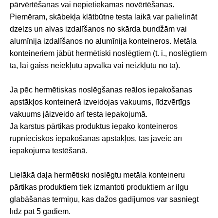
pārvērtēšanas vai nepietiekamas novērtēšanas.
Piemēram, skābekļa klātbūtne testa laikā var palielināt
dzelzs un alvas izdalīšanos no skārda bundžām vai
alumīnija izdalīšanos no alumīnija konteineros. Metāla
konteineriem jābūt hermētiski noslēgtiem (t. i., noslēgtiem
tā, lai gaiss neiekļūtu apvalkā vai neizkļūtu no tā).
Ja pēc hermētiskas noslēgšanas reālos iepakošanas
apstākļos konteinerā izveidojas vakuums, līdzvērtīgs
vakuums jāizveido arī testa iepakojumā.
Ja karstus pārtikas produktus iepako konteineros
rūpnieciskos iepakošanas apstākļos, tas jāveic arī
iepakojuma testēšanā.
Lielākā daļa hermētiski noslēgtu metāla konteineru
pārtikas produktiem tiek izmantoti produktiem ar ilgu
glabāšanas termiņu, kas dažos gadījumos var sasniegt
līdz pat 5 gadiem.