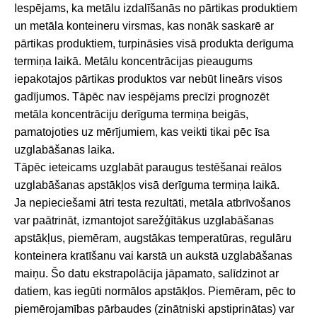
Iespējams, ka metālu izdalīšanās no pārtikas produktiem
un metāla konteineru virsmas, kas nonāk saskarē ar
pārtikas produktiem, turpināsies visā produkta derīguma
termiņa laikā. Metālu koncentrācijas pieaugums
iepakotajos pārtikas produktos var nebūt lineārs visos
gadījumos. Tāpēc nav iespējams precīzi prognozēt
metāla koncentrāciju derīguma termiņa beigās,
pamatojoties uz mērījumiem, kas veikti tikai pēc īsa
uzglabāšanas laika.
Tāpēc ieteicams uzglabāt paraugus testēšanai reālos
uzglabāšanas apstākļos visā derīguma termiņa laikā.
Ja nepieciešami ātri testa rezultāti, metāla atbrīvošanos
var paātrināt, izmantojot sarežģītākus uzglabāšanas
apstākļus, piemēram, augstākas temperatūras, regulāru
konteinera kratīšanu vai karstā un aukstā uzglabāšanas
maiņu. Šo datu ekstrapolācija jāpamato, salīdzinot ar
datiem, kas iegūti normālos apstākļos. Piemēram, pēc to
piemērojamības pārbaudes (zinātniski apstiprinātas) var