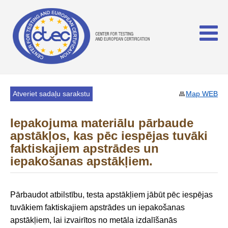
Atveriet sadaļu sarakstu
Map WEB
Iepakojuma materiālu pārbaude
apstākļos, kas pēc iespējas tuvāki
faktiskajiem apstrādes un
iepakošanas apstākļiem.
Pārbaudot atbilstību, testa apstākļiem jābūt pēc iespējas
tuvākiem faktiskajiem apstrādes un iepakošanas
apstākļiem, lai izvairītos no metāla izdalīšanās