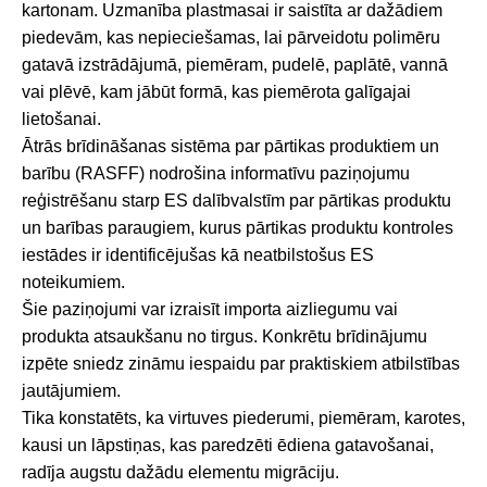
kartonam. Uzmanība plastmasai ir saistīta ar dažādiem
piedevām, kas nepieciešamas, lai pārveidotu polimēru
gatavā izstrādājumā, piemēram, pudelē, paplātē, vannā
vai plēvē, kam jābūt formā, kas piemērota galīgajai
lietošanai.
Ātrās brīdināšanas sistēma par pārtikas produktiem un
barību (RASFF) nodrošina informatīvu paziņojumu
reģistrēšanu starp ES dalībvalstīm par pārtikas produktu
un barības paraugiem, kurus pārtikas produktu kontroles
iestādes ir identificējušas kā neatbilstošus ES
noteikumiem.
Šie paziņojumi var izraisīt importa aizliegumu vai
produkta atsaukšanu no tirgus. Konkrētu brīdinājumu
izpēte sniedz zināmu iespaidu par praktiskiem atbilstības
jautājumiem.
Tika konstatēts, ka virtuves piederumi, piemēram, karotes,
kausi un lāpstiņas, kas paredzēti ēdiena gatavošanai,
radīja augstu dažādu elementu migrāciju.