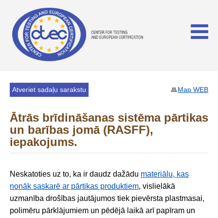
Atveriet sadaļu sarakstu
Map WEB
Ātrās brīdināšanas sistēma pārtikas
un barības jomā (RASFF),
iepakojums.
Neskatoties uz to, ka ir daudz dažādu
materiālu, kas
nonāk saskarē ar pārtikas produktiem
, vislielākā
uzmanība drošības jautājumos tiek pievērsta plastmasai,
polimēru pārklājumiem un pēdējā laikā arī papīram un