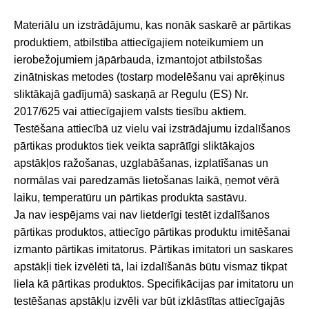
Materiālu un izstrādājumu, kas nonāk saskarē ar pārtikas
produktiem, atbilstība attiecīgajiem noteikumiem un
ierobežojumiem jāpārbauda, izmantojot atbilstošas
zinātniskas metodes (tostarp modelēšanu vai aprēķinus
sliktākajā gadījumā) saskaņā ar Regulu (ES) Nr.
2017/625 vai attiecīgajiem valsts tiesību aktiem.
Testēšana attiecībā uz vielu vai izstrādājumu izdalīšanos
pārtikas produktos tiek veikta saprātīgi sliktākajos
apstākļos ražošanas, uzglabāšanas, izplatīšanas un
normālas vai paredzamās lietošanas laikā, ņemot vērā
laiku, temperatūru un pārtikas produkta sastāvu.
Ja nav iespējams vai nav lietderīgi testēt izdalīšanos
pārtikas produktos, attiecīgo pārtikas produktu imitēšanai
izmanto pārtikas imitatorus. Pārtikas imitatori un saskares
apstākļi tiek izvēlēti tā, lai izdalīšanās būtu vismaz tikpat
liela kā pārtikas produktos. Specifikācijas par imitatoru un
testēšanas apstākļu izvēli var būt izklāstītas attiecīgajās