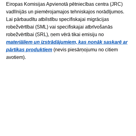
Eiropas Komisijas Apvienotā pētniecības centra (JRC)
vadlīnijās un piemērojamajos tehniskajos norādījumos.
Lai pārbaudītu atbilstību specifiskajai migrācijas
robežvērtībai (SML) vai specifiskajai atbrīvošanās
robežvērtībai (SRL), ņem vērā tikai emisiju no
materiāliem un izstrādājumiem, kas nonāk saskarē ar
pārtikas produktiem
(nevis piesārņojumu no citiem
avotiem).