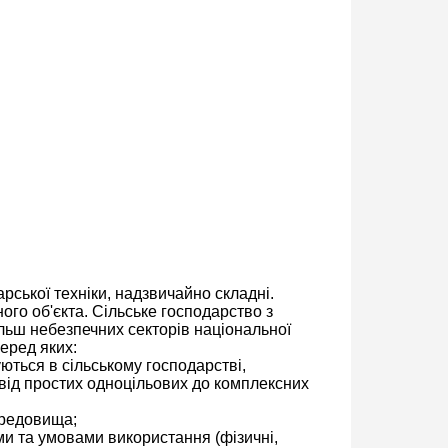
рської техніки, надзвичайно складні.
ого об'єкта. Сільське господарство з
ільш небезпечних секторів національної
серед яких:
уються в сільському господарстві,
(від простих одноцільових до комплексних
ередовища;
ми та умовами використання (фізичні,