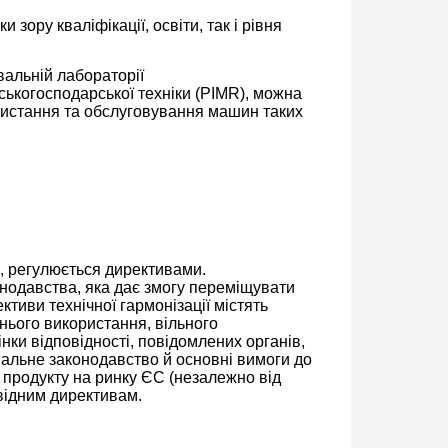
и зору кваліфікації, освіти, так і рівня
вальній лабораторії
ькогосподарської техніки (PIMR), можна
ористання та обслуговування машин таких
і, регулюється директивами.
нодавства, яка дає змогу переміщувати
тиви технічної гармонізації містять
нього використання, вільного
ки відповідності, повідомлених органів,
ональне законодавство й основні вимоги до
продукту на ринку ЄС (незалежно від
відним директивам.