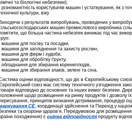
хімічні та біологічні небезпеки);
- різноманітність користувачів машин і устаткування, як з точк
технічної культури, віку
Виходячи з результатів випробувань, проведених у випробу
сільськогосподарських машин промислового виробника сільс
помітити, що більша частина небезпек виникає під час вик
груп:
- машини для посіву та посадки,
- машини для запліднення та захисту рослин,
- машини для ферм і худоби,
- машини для обробітку ґрунту,
- обладнання для збирання коренеплодів,
- машини для збирання злаків, зелені та сіна.
Система оцінки відповідності, що діє в Європейському союз
Європейський союз має систему технічного узгодження зако
товари відповідно до основних та інших вимог безпеки. Дирек
положення щодо розміщення на ринку продуктів і дозволу їх
пересування, принципів визнання дотримання, процедур оцін
маркування CE
, координації здійснення та Перехід у наці
безпеки та охорони здоров'я. Передумовою для розміщення 
країни походження) є
оцінка відповідності
продукту відпо