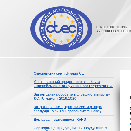
Європейська сертифікація CE
Уповноважений представник виробника
Європейського Союзу Authorized Representative
Відповідальна особа за відповідність вимогам
ЄС, Регламент 2019/1020.
Витрати (вартість, ціна) на сертифікацію
продукції на ринку Європейського Союзу
Декларація відповідності RoHS
Сертифікація продукції машинобудування у