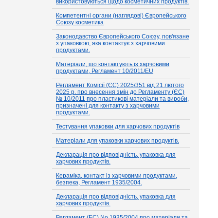
використовуються щодо косметичних продуктів.
Компетентні органи (наглядові) Європейського
Союзу косметика
Законодавство Європейського Союзу, пов'язане
з упаковкою, яка контактує з харчовими
продуктами.
Матеріали, що контактують із харчовими
продуктами, Регламент 10/2011/EU
Регламент Комісії (ЄС) 2025/351 від 21 лютого
2025 р. про внесення змін до Регламенту (ЄС)
№ 10/2011 про пластикові матеріали та вироби,
призначені для контакту з харчовими
продуктами.
Тестування упаковки для харчових продуктів
Матеріали для упаковки харчових продуктів.
Декларація про відповідність, упаковка для
харчових продуктів.
Кераміка, контакт із харчовими продуктами,
безпека, Регламент 1935/2004.
Декларація про відповідність, упаковка для
харчових продуктів.
Регламент (EC) No 1935/2004 про матеріали та