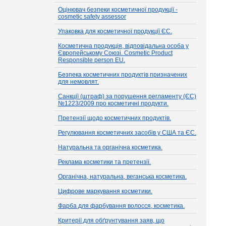
Оцінювач безпеки косметичної продукції -
cosmetic safety assessor
Упаковка для косметичної продукції ЄС.
Косметична продукція, відповідальна особа у
Європейському Союзі. Cosmetic Product
Responsible person EU.
Безпека косметичних продуктів призначених
для немовлят.
Санкції (штраф) за порушення регламенту (ЄС)
№1223/2009 про косметичні продукти.
Претензії щодо косметичних продуктів.
Регулювання косметичних засобів у США та ЄС.
Натуральна та органічна косметика.
Реклама косметики та претензії.
Органічна, натуральна, веганська косметика.
Цифрове маркування косметики.
Фарба для фарбування волосся, косметика.
Критерії для обґрунтування заяв, що