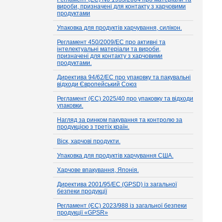
вироби, призначені для контакту з харчовими
продуктами
Упаковка для продуктів харчування, силікон.
Регламент 450/2009/EC про активні та
інтелектуальні матеріали та вироби,
призначені для контакту з харчовими
продуктами.
Директива 94/62/EC про упаковку та пакувальні
відходи Європейський Союз
Регламент (ЄС) 2025/40 про упаковку та відходи
упаковки.
Нагляд за ринком пакування та контролю за
продукцією з третіх країн.
Віск, харчові продукти.
Упаковка для продуктів харчування США.
Харчове впакування, Японія.
Директива 2001/95/EC (GPSD) із загальної
безпеки продукції
Регламент (ЄС) 2023/988 із загальної безпеки
продукції «GPSR»