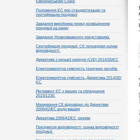
Європейському Союзі
Положення ЄС про стандартизацію та
сертифікацію продукції
Завдання виробника перед розміщенням
продукції на ринку
Завдання Уповноваженого представника.
Сертифікація продукції, СЄ процедури оцінки
відповідності.
Директива з низької напруги (LVD) 2014/35/ЄС
Електромагнітна сумісність технічних засобів.
Електромагнітна сумісність, Директива 2014/30/
ЄС
Регламент ЄС з машин та обладнання
2023/1230.
Маркування CE відповідно до Директиви
2006/42/EC щодо машин
Директива 2006/42/ЄС, ризики
Презумпція відповідності, оцінка відповідності
продукції.