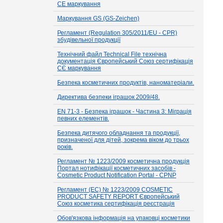
СЕ маркування
Маркування GS (GS-Zeichen)
Регламент (Regulation 305/2011/EU - CPR)
збудівельної продукції
Технічний файл Technical File технічна
документація Європейський Союз сертифікація
СЄ маркування
Безпека косметичних продуктів, наноматеріали.
Директива безпеки іграшок 2009/48.
EN 71-3 - Безпека іграшок - Частина 3: Міграція
певних елементів.
Безпека дитячого обладнання та продукції,
призначеної для дітей, зокрема віком до трьох
років.
Регламент № 1223/2009 косметична продукція
Портал нотифікації косметичних засобів -
Cosmetic Product Notification Portal - CPNP
Регламент (EC) № 1223/2009 COSMETIC
PRODUCT SAFETY REPORT Європейський
Союз косметика сертифікація реєстрація
Обов'язкова інформація на упаковці косметики