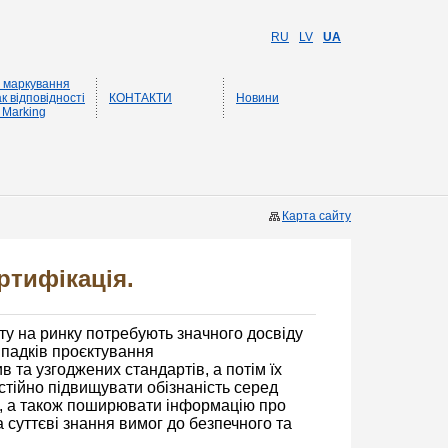
RU
LV
UA
 маркування
к відповідності
КОНТАКТИ
Новини
 Marking
Карта сайту
ртифікація.
 на ринку потребують значного досвіду
випадків проєктування
 та узгоджених стандартів, а потім їх
остійно підвищувати обізнаність серед
ки, а також поширювати інформацію про
а суттєві знання вимог до безпечного та