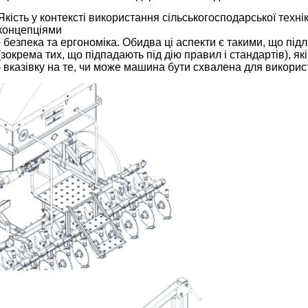
Якість у контексті використання сільськогосподарської техн
концепціями
- безпека та ергономіка. Обидва ці аспекти є такими, що підл
(зокрема тих, що підпадають під дію правил і стандартів), які
- вказівку на те, чи може машина бути схвалена для викорис