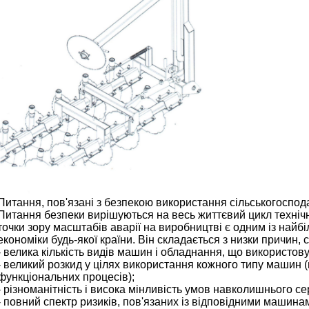
Питання, пов'язані з безпекою використання сільськогоспода
Питання безпеки вирішуються на весь життєвий цикл технічн
точки зору масштабів аварії на виробництві є одним із найб
економіки будь-якої країни. Він складається з низки причин, 
- велика кількість видів машин і обладнання, що використов
- великий розкид у цілях використання кожного типу машин 
функціональних процесів);
- різноманітність і висока мінливість умов навколишнього с
- повний спектр ризиків, пов'язаних із відповідними машина