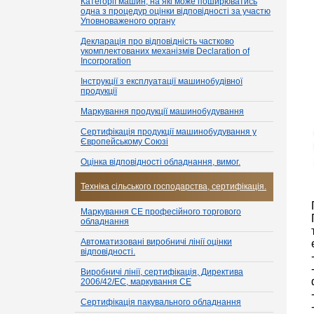
Категорії машин, на які може поширюватись
одна з процедур оцінки відповідності за участю
Уповноваженого органу
Декларація про відповідність частково
укомплектованих механізмів Declaration of
Incorporation
Інструкції з експлуатації машинобудівної
продукції
Маркування продукції машинобудування
Сертифікація продукції машинобудування у
Європейському Союзі
Оцінка відповідності обладнання, вимог.
Техніка сільського господарства, сертифікація.
Маркування CE професійного торгового
обладнання
Автоматизовані виробничі лінії оцінки
відповідності.
Виробничі лінії, сертифікація, Директива
2006/42/EC, маркування CE
Сертифікація пакувального обладнання