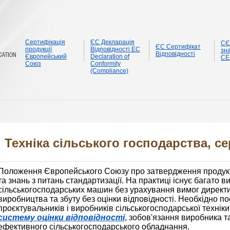
Сертифікація
ЄС Декларація
CЄ
ЄС Сертифікат
продукції
Відповідності EC
зна
Відповідності
Європейський
Declaration of
CE
Союз
Conformity
(Compliance)
Техніка сільського господарства, се
Положення Європейського Союзу про затвердження продукту
та знань з питань стандартизації. На практиці існує багато 
сільськогосподарських машин без урахування вимог директив
виробництва та збуту без оцінки відповідності. Необхідно п
проєктувальників і виробників сільськогосподарської техні
систему оцінки відповідності
, зобов'язання виробника т
ефективного сільськогосподарського обладнання.