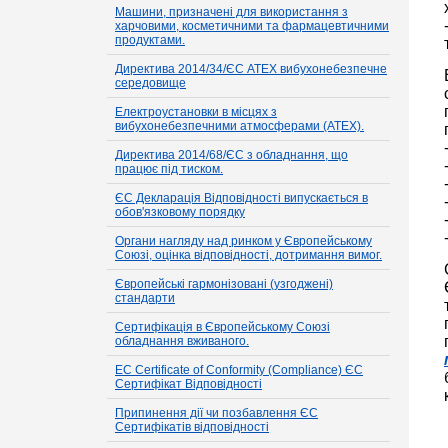
Машини, призначені для використання з
харчовими, косметичними та фармацевтичними
продуктами.
Директива 2014/34/ЄС ATEX вибухонебезпечне
середовище
Електроустановки в місцях з
вибухонебезпечними атмосферами (ATEX).
Директива 2014/68/ЄС з обладнання, що
працює під тиском.
ЄС Декларація Відповідності випускається в
обов'язковому порядку
Органи нагляду над ринком у Європейському
Союзі, оцінка відповідності, дотримання вимог.
Європейські гармонізовані (узгоджені)
стандарти
Сертифікація в Європейському Союзі
обладнання вживаного.
EC Certificate of Conformity (Compliance) ЄС
Сертифікат Відповідності
Припинення дії чи позбавлення ЄС
Сертифікатів відповідності