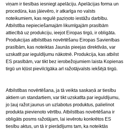
viņam ir tiesības iesniegt apelāciju. Apelācijas forma un
procedūra, kas jāievēro, ir atkarīga no valsts
noteikumiem, kas regulē paziņoto iestāžu darbību.
Atbilstība nepieciešamajām likumīgajām prasībām
attiecībā uz produkciju, ieejot Eiropas tirgū, ir obligāta.
Produkcijas atbilstības novērtēšanu Eiropas Savienības
prasībām, kas noteiktas Jaunās pieejas direktīvās, var
uzskatīt par ieguldījumu nākotnē. Produkcija, kas atbilst
ES prasībām, var tikt bez ierobežojumiem laista Kopienas
tirgū un kļūst pievilcīgāka arī ražotājvalsts iekšējā tirgū.
Atbilstības novērtēšana, ja tā veikta saskaņā ar tiesību
aktiem un standartiem, var tikt uzskatīta par ieguldījumu,
jo ļauj ražot jaunus un uzlabotus produktus, palielinot
produkta pievienoto vērtību. Atbilstības novērtēšana ir
obligāts posms ražotājam, lai ievērotu konkrētos ES
tiesību aktus, un tā ir pierādījums tam, ka noteiktās