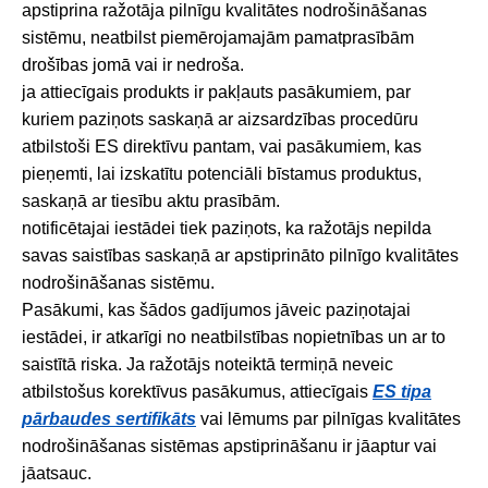
apstiprina ražotāja pilnīgu kvalitātes nodrošināšanas
sistēmu, neatbilst piemērojamajām pamatprasībām
drošības jomā vai ir nedroša.
ja attiecīgais produkts ir pakļauts pasākumiem, par
kuriem paziņots saskaņā ar aizsardzības procedūru
atbilstoši ES direktīvu pantam, vai pasākumiem, kas
pieņemti, lai izskatītu potenciāli bīstamus produktus,
saskaņā ar tiesību aktu prasībām.
notificētajai iestādei tiek paziņots, ka ražotājs nepilda
savas saistības saskaņā ar apstiprināto pilnīgo kvalitātes
nodrošināšanas sistēmu.
Pasākumi, kas šādos gadījumos jāveic paziņotajai
iestādei, ir atkarīgi no neatbilstības nopietnības un ar to
saistītā riska. Ja ražotājs noteiktā termiņā neveic
atbilstošus korektīvus pasākumus, attiecīgais
ES tipa
pārbaudes sertifikāts
vai lēmums par pilnīgas kvalitātes
nodrošināšanas sistēmas apstiprināšanu ir jāaptur vai
jāatsauc.