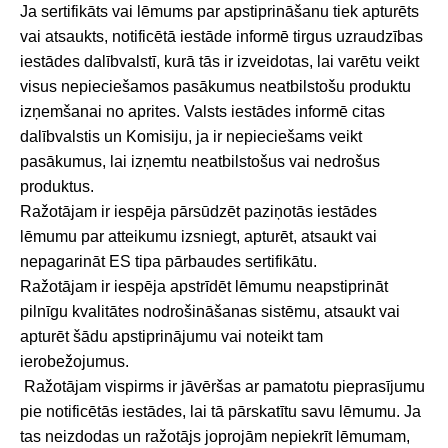
Ja sertifikāts vai lēmums par apstiprināšanu tiek apturēts
vai atsaukts, notificētā iestāde informē tirgus uzraudzības
iestādes dalībvalstī, kurā tās ir izveidotas, lai varētu veikt
visus nepieciešamos pasākumus neatbilstošu produktu
izņemšanai no aprites. Valsts iestādes informē citas
dalībvalstis un Komisiju, ja ir nepieciešams veikt
pasākumus, lai izņemtu neatbilstošus vai nedrošus
produktus.
Ražotājam ir iespēja pārsūdzēt paziņotās iestādes
lēmumu par atteikumu izsniegt, apturēt, atsaukt vai
nepagarināt ES tipa pārbaudes sertifikātu.
Ražotājam ir iespēja apstrīdēt lēmumu neapstiprināt
pilnīgu kvalitātes nodrošināšanas sistēmu, atsaukt vai
apturēt šādu apstiprinājumu vai noteikt tam
ierobežojumus.
Ražotājam vispirms ir jāvēršas ar pamatotu pieprasījumu
pie notificētās iestādes, lai tā pārskatītu savu lēmumu. Ja
tas neizdodas un ražotājs joprojām nepiekrīt lēmumam,