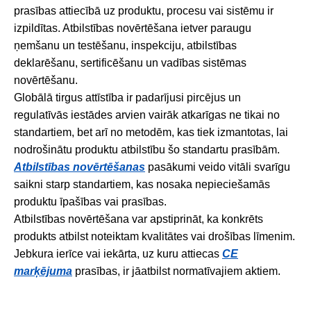
prasības attiecībā uz produktu, procesu vai sistēmu ir
izpildītas. Atbilstības novērtēšana ietver paraugu
ņemšanu un testēšanu, inspekciju, atbilstības
deklarēšanu, sertificēšanu un vadības sistēmas
novērtēšanu.
Globālā tirgus attīstība ir padarījusi pircējus un
regulatīvās iestādes arvien vairāk atkarīgas ne tikai no
standartiem, bet arī no metodēm, kas tiek izmantotas, lai
nodrošinātu produktu atbilstību šo standartu prasībām.
Atbilstības novērtēšanas
pasākumi veido vitāli svarīgu
saikni starp standartiem, kas nosaka nepieciešamās
produktu īpašības vai prasības.
Atbilstības novērtēšana var apstiprināt, ka konkrēts
produkts atbilst noteiktam kvalitātes vai drošības līmenim.
Jebkura ierīce vai iekārta, uz kuru attiecas
CE
marķējuma
prasības, ir jāatbilst normatīvajiem aktiem.