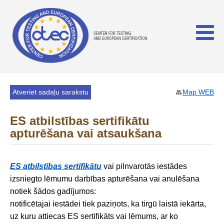
Atveriet sadaļu sarakstu
Map WEB
ES atbilstības sertifikātu
apturēšana vai atsaukšana
ES atbilstības sertifikātu
vai pilnvarotās iestādes
izsniegto lēmumu darbības apturēšana vai anulēšana
notiek šādos gadījumos:
notificētajai iestādei tiek paziņots, ka tirgū laistā iekārta,
uz kuru attiecas ES sertifikāts vai lēmums, ar ko